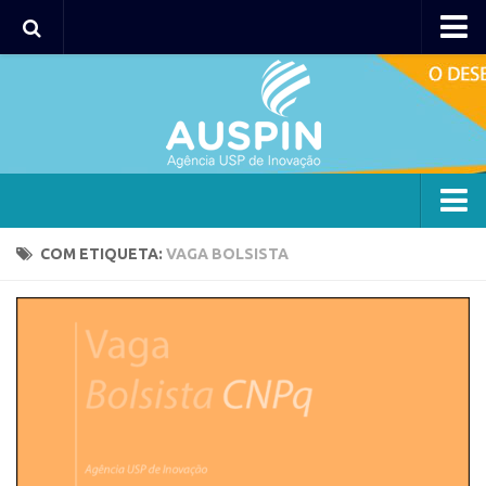
Agency
Agência
Institucional
Coordenação
Polos
Agency
COM ETIQUETA:
VAGA BOLSISTA
Polo Capital
Agência
Polo Lorena
Institucional
Polo Ribeirão Preto
Coordenação
Polo São Carlos
Polos
Programas
Polo Capital
Bolsa 2025
Polo Lorena
Startup USP