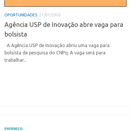
Polo Ribeirão Preto
Conexão USP
OPORTUNIDADES
21/01/2020
Polo São Carlos
Conexão Inter-USP
Agência USP de Inovação abre vaga para
Programas
Leis e Normas
bolsista
Bolsa 2025
Portal do Inventor
Startup USP
A Agência USP de Inovação abriu uma vaga para
Inteligência Competitiva
bolsista de pesquisa do CNPq. A vaga será para
Conexão USP
Chamamento
trabalhar...
Conexão Inter-USP
Pesquisa na USP
Leis e Normas
EMBRAPIIs
Portal do Inventor
CPEs
Inteligência Competitiva
CEPIDs
Chamamento
INCTs
Pesquisa na USP
PRPI/USP
EMBRAPIIs
InovaUSP
ENDEREÇO: