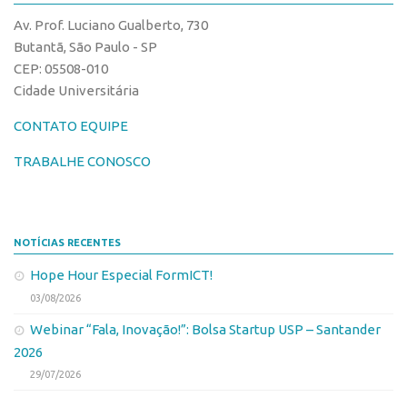
CPEs
Comunicação
Av. Prof. Luciano Gualberto, 730
CEPIDs
Eventos
Butantã, São Paulo - SP
INCTs
CEP: 05508-010
Agenda AUSPIN
Cidade Universitária
PRPI/USP
Fala Inovação
InovaUSP
CONTATO EQUIPE
Premiações
Comunicação
Edição 2017
TRABALHE CONOSCO
Eventos
Edição 2019
Agenda AUSPIN
Edição 2021
NOTÍCIAS RECENTES
Fala Inovação
Inovação em Números
Hope Hour Especial FormICT!
Premiações
AUSPIN
03/08/2026
Edição 2017
Destaques do Mês
Webinar “Fala, Inovação!”: Bolsa Startup USP – Santander
Edição 2019
Agência
2026
Edição 2021
29/07/2026
Institucional
Inovação em Números