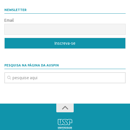
Coordenação
AUSPIN
NEWSLETTER
Polos
Destaques do Mês
Email
Polo Capital
Agência
Polo Lorena
Institucional
Polo Ribeirão Preto
Coordenação
Polo São Carlos
Polos
Programas
PESQUISA NA PÁGINA DA AUSPIN
Polo Capital
Bolsa Empreendedorismo
Polo Lorena
Bolsa Startup USP
Polo Ribeirão Preto
PGI-USP
Polo São Carlos
Conexão USP
Programas
Conexão Inter-USP
Bolsa Empreendedorismo
Leis e Normas
Bolsa Startup USP
Portal do Inventor