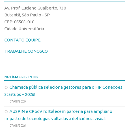
CPEs
Comunicação
Av. Prof. Luciano Gualberto, 730
CEPIDs
Eventos
Butantã, São Paulo - SP
INCTs
CEP: 05508-010
Agenda AUSPIN
Cidade Universitária
PRPI/USP
Fala Inovação
InovaUSP
CONTATO EQUIPE
Premiações
Comunicação
Edição 2017
TRABALHE CONOSCO
Eventos
Edição 2019
Agenda AUSPIN
Edição 2021
NOTÍCIAS RECENTES
Fala Inovação
Inovação em Números
Chamada pública seleciona gestores para o FIP Conexões
Premiações
AUSPIN
Startups – 2026!
Edição 2017
Destaques do Mês
07/08/2026
Edição 2019
Agência
AUSPIN e CPodV fortalecem parceria para ampliar o
Edição 2021
impacto de tecnologias voltadas à deficiência visual
Institucional
Inovação em Números
07/08/2026