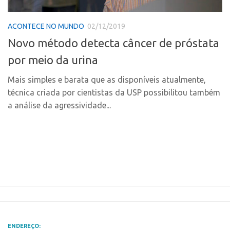
Polo Ribeirão Preto
Conexão USP
ACONTECE NO MUNDO
02/12/2019
Polo São Carlos
Conexão Inter-USP
Novo método detecta câncer de próstata
Programas
Leis e Normas
por meio da urina
Bolsa 2025
Portal do Inventor
Startup USP
Mais simples e barata que as disponíveis atualmente,
Inteligência Competitiva
técnica criada por cientistas da USP possibilitou também
Conexão USP
Chamamento
a análise da agressividade...
Conexão Inter-USP
Pesquisa na USP
Leis e Normas
EMBRAPIIs
Portal do Inventor
CPEs
Inteligência Competitiva
CEPIDs
Chamamento
INCTs
Pesquisa na USP
PRPI/USP
EMBRAPIIs
InovaUSP
ENDEREÇO: