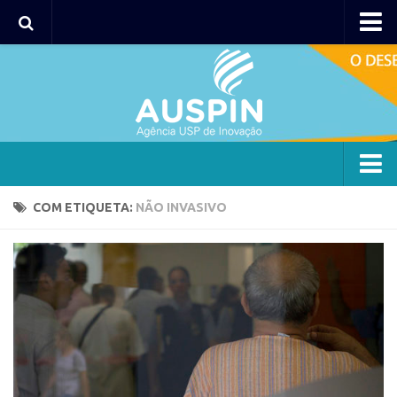
Agency
Agência
Institucional
Coordenação
Polos
Agency
COM ETIQUETA:
NÃO INVASIVO
Polo Capital
Agência
Polo Lorena
Institucional
Polo Ribeirão Preto
Coordenação
Polo São Carlos
Polos
Programas
Polo Capital
Bolsa 2025
Polo Lorena
Startup USP