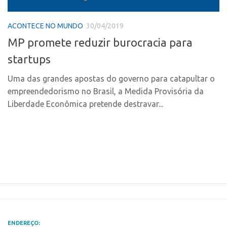
Polo Ribeirão Preto
Conexão USP
ACONTECE NO MUNDO
30/04/2019
Polo São Carlos
Conexão Inter-USP
MP promete reduzir burocracia para
Programas
Leis e Normas
startups
Bolsa 2025
Portal do Inventor
Startup USP
Uma das grandes apostas do governo para catapultar o
Inteligência Competitiva
empreendedorismo no Brasil, a Medida Provisória da
Conexão USP
Chamamento
Liberdade Econômica pretende destravar...
Conexão Inter-USP
Pesquisa na USP
Leis e Normas
EMBRAPIIs
Portal do Inventor
CPEs
Inteligência Competitiva
CEPIDs
Chamamento
INCTs
Pesquisa na USP
PRPI/USP
EMBRAPIIs
InovaUSP
ENDEREÇO: