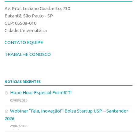
CPEs
Comunicação
Av. Prof. Luciano Gualberto, 730
CEPIDs
Eventos
Butantã, São Paulo - SP
INCTs
CEP: 05508-010
Agenda AUSPIN
Cidade Universitária
PRPI/USP
Fala Inovação
InovaUSP
CONTATO EQUIPE
Premiações
Comunicação
Edição 2017
TRABALHE CONOSCO
Eventos
Edição 2019
Agenda AUSPIN
Edição 2021
NOTÍCIAS RECENTES
Fala Inovação
Inovação em Números
Hope Hour Especial FormICT!
Premiações
AUSPIN
03/08/2026
Edição 2017
Destaques do Mês
Webinar “Fala, Inovação!”: Bolsa Startup USP – Santander
Edição 2019
Agência
2026
Edição 2021
29/07/2026
Institucional
Inovação em Números