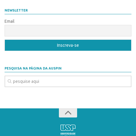
Coordenação
AUSPIN
NEWSLETTER
Polos
Destaques do Mês
Email
Polo Capital
Agência
Polo Lorena
Institucional
Polo Ribeirão Preto
Coordenação
Polo São Carlos
Polos
Programas
PESQUISA NA PÁGINA DA AUSPIN
Polo Capital
Bolsa Empreendedorismo
Polo Lorena
Bolsa Startup USP
Polo Ribeirão Preto
PGI-USP
Polo São Carlos
Conexão USP
Programas
Conexão Inter-USP
Bolsa Empreendedorismo
Leis e Normas
Bolsa Startup USP
Portal do Inventor