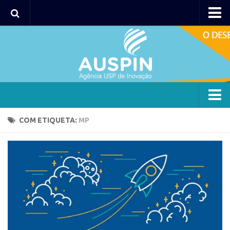
Agency
Agência
Institucional
Coordenação
Polos
Agency
COM ETIQUETA:
MP
Polo Capital
Agência
Polo Lorena
Institucional
Polo Ribeirão Preto
Coordenação
Polo São Carlos
Polos
Programas
Polo Capital
Bolsa 2025
Polo Lorena
Startup USP