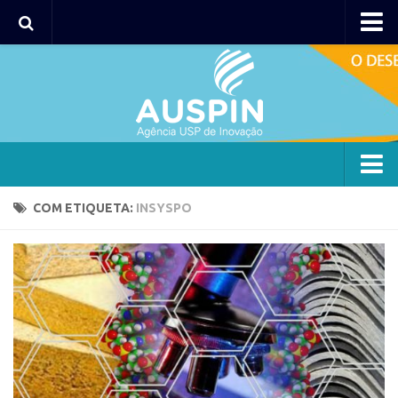
Agency
Agência
Institucional
Coordenação
Polos
Agency
COM ETIQUETA:
INSYSPO
Polo Capital
Agência
Polo Lorena
Institucional
Polo Ribeirão Preto
Coordenação
Polo São Carlos
Polos
Programas
Polo Capital
Bolsa 2025
Polo Lorena
Startup USP