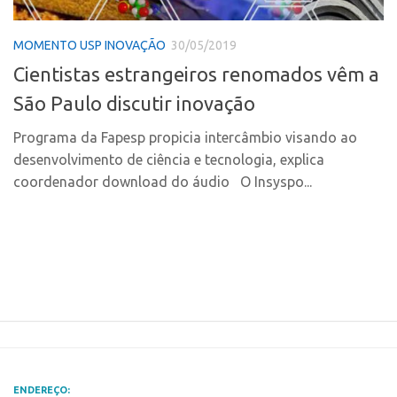
Polo Ribeirão Preto
Conexão USP
MOMENTO USP INOVAÇÃO
30/05/2019
Polo São Carlos
Conexão Inter-USP
Cientistas estrangeiros renomados vêm a
Programas
Leis e Normas
São Paulo discutir inovação
Bolsa 2025
Portal do Inventor
Startup USP
Programa da Fapesp propicia intercâmbio visando ao
Inteligência Competitiva
desenvolvimento de ciência e tecnologia, explica
Conexão USP
Chamamento
coordenador download do áudio O Insyspo...
Conexão Inter-USP
Pesquisa na USP
Leis e Normas
EMBRAPIIs
Portal do Inventor
CPEs
Inteligência Competitiva
CEPIDs
Chamamento
INCTs
Pesquisa na USP
PRPI/USP
EMBRAPIIs
InovaUSP
ENDEREÇO: