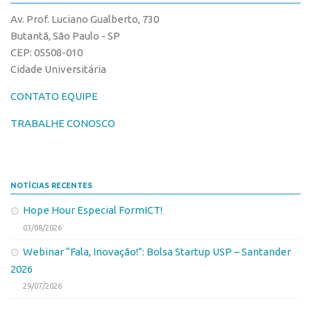
CPEs
Comunicação
Av. Prof. Luciano Gualberto, 730
CEPIDs
Eventos
Butantã, São Paulo - SP
INCTs
CEP: 05508-010
Agenda AUSPIN
Cidade Universitária
PRPI/USP
Fala Inovação
InovaUSP
CONTATO EQUIPE
Premiações
Comunicação
Edição 2017
TRABALHE CONOSCO
Eventos
Edição 2019
Agenda AUSPIN
Edição 2021
NOTÍCIAS RECENTES
Fala Inovação
Inovação em Números
Hope Hour Especial FormICT!
Premiações
AUSPIN
03/08/2026
Edição 2017
Destaques do Mês
Webinar “Fala, Inovação!”: Bolsa Startup USP – Santander
Edição 2019
Agência
2026
Edição 2021
29/07/2026
Institucional
Inovação em Números