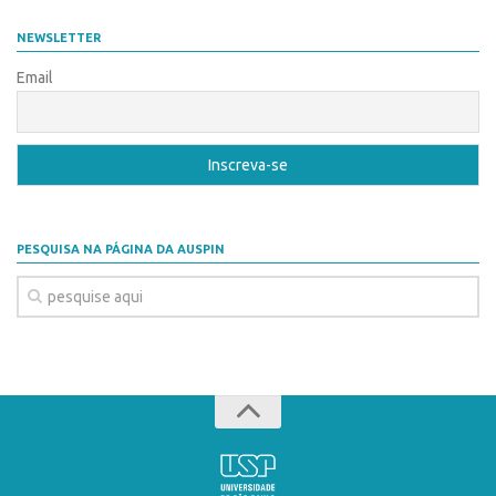
Coordenação
AUSPIN
NEWSLETTER
Polos
Destaques do Mês
Email
Polo Capital
Agência
Polo Lorena
Institucional
Polo Ribeirão Preto
Coordenação
Polo São Carlos
Polos
Programas
PESQUISA NA PÁGINA DA AUSPIN
Polo Capital
Bolsa Empreendedorismo
Polo Lorena
Bolsa Startup USP
Polo Ribeirão Preto
PGI-USP
Polo São Carlos
Conexão USP
Programas
Conexão Inter-USP
Bolsa Empreendedorismo
Leis e Normas
Bolsa Startup USP
Portal do Inventor