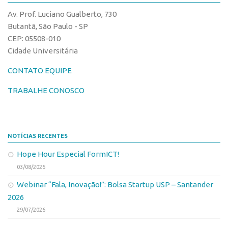
CPEs
Comunicação
Av. Prof. Luciano Gualberto, 730
CEPIDs
Eventos
Butantã, São Paulo - SP
INCTs
CEP: 05508-010
Agenda AUSPIN
Cidade Universitária
PRPI/USP
Fala Inovação
InovaUSP
CONTATO EQUIPE
Premiações
Comunicação
Edição 2017
TRABALHE CONOSCO
Eventos
Edição 2019
Agenda AUSPIN
Edição 2021
NOTÍCIAS RECENTES
Fala Inovação
Inovação em Números
Hope Hour Especial FormICT!
Premiações
AUSPIN
03/08/2026
Edição 2017
Destaques do Mês
Webinar “Fala, Inovação!”: Bolsa Startup USP – Santander
Edição 2019
Agência
2026
Edição 2021
29/07/2026
Institucional
Inovação em Números