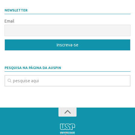
Coordenação
AUSPIN
NEWSLETTER
Polos
Destaques do Mês
Email
Polo Capital
Agência
Polo Lorena
Institucional
Polo Ribeirão Preto
Coordenação
Polo São Carlos
Polos
Programas
PESQUISA NA PÁGINA DA AUSPIN
Polo Capital
Bolsa Empreendedorismo
Polo Lorena
Bolsa Startup USP
Polo Ribeirão Preto
PGI-USP
Polo São Carlos
Conexão USP
Programas
Conexão Inter-USP
Bolsa Empreendedorismo
Leis e Normas
Bolsa Startup USP
Portal do Inventor