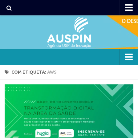
Agency
Agência
Institucional
Coordenação
Polos
Agency
COM ETIQUETA:
AWS
Polo Capital
Agência
Polo Lorena
Institucional
Polo Ribeirão Preto
Coordenação
Polo São Carlos
Polos
Programas
Polo Capital
Bolsa 2025
Polo Lorena
Startup USP