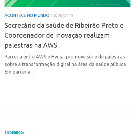
Polo Ribeirão Preto
Conexão USP
ACONTECE NO MUNDO
08/08/2019
Polo São Carlos
Conexão Inter-USP
Secretário da saúde de Ribeirão Preto e
Programas
Leis e Normas
Coordenador de Inovação realizam
Bolsa 2025
Portal do Inventor
palestras na AWS
Startup USP
Inteligência Competitiva
Conexão USP
Parceria entre AWS e Hygia, promove série de palestras
Chamamento
sobre a transformação digital na área da saúde pública
Conexão Inter-USP
Pesquisa na USP
Em parceria...
Leis e Normas
EMBRAPIIs
Portal do Inventor
CPEs
Inteligência Competitiva
CEPIDs
Chamamento
INCTs
Pesquisa na USP
PRPI/USP
EMBRAPIIs
InovaUSP
ENDEREÇO: