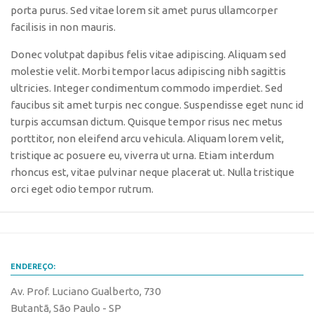
porta purus. Sed vitae lorem sit amet purus ullamcorper
CEPIX
facilisis in non mauris.
CPEs
Donec volutpat dapibus felis vitae adipiscing. Aliquam sed
INCTs
molestie velit. Morbi tempor lacus adipiscing nibh sagittis
ultricies. Integer condimentum commodo imperdiet. Sed
PRPI/USP
faucibus sit amet turpis nec congue. Suspendisse eget nunc id
InovaUSP
turpis accumsan dictum. Quisque tempor risus nec metus
porttitor, non eleifend arcu vehicula. Aliquam lorem velit,
Comunicação
tristique ac posuere eu, viverra ut urna. Etiam interdum
Eventos
rhoncus est, vitae pulvinar neque placerat ut. Nulla tristique
Agenda AUSPIN
orci eget odio tempor rutrum.
Fala Inovação
Premiações
Edição 2025
ENDEREÇO:
Edição 2021
Av. Prof. Luciano Gualberto, 730
Edição 2019
Butantã, São Paulo - SP