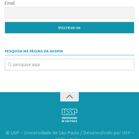
Patrimônio Genético
Email
Leis e Normas
Transferência de Tecnologia
Editais de TT
PD&I
PESQUISA NA PÁGINA DA AUSPIN
Convênios
Chamamento
Parcerias PD&I
PIPE/FAPESP
SPRINT
Exceções
Programas
Conexão USP
© USP – Universidade de São Paulo / Desenvolvido por USP -
Conexão Inter-USP