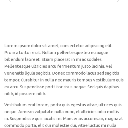
Polo São Carlos
Programas
Bolsa Empreendedorismo
Bolsa Startup USP
PGI-USP
Lorem ipsum dolor sit amet, consectetur adipiscing elit.
Conexão USP
Proin a tortor erat. Nullam pellentesque leo eu augue
bibendum laoreet. Etiam placerat in mi ac sodales.
Conexão Inter-USP
Pellentesque ultricies arcu fermentum justo lacinia, vel
Leis e Normas
venenatis ligula sagittis. Donec commodo lacus sed sagittis
tempor. Curabitur in nulla nec mauris tempus vestibulum quis
Portal do Inventor
eu arcu. Suspendisse porttitor risus neque. Sed quis dapibus
Inteligência Competitiva
nibh, id posuere nibh.
Editais
Vestibulum erat lorem, porta quis egestas vitae, ultrices quis
Pesquisa na USP
neque. Aenean vulputate nulla nunc, et ultricies odio mollis
in. Suspendisse quis iaculis mi. Maecenas accumsan, magna at
EMBRAPIIs
commodo porta, elit dui molestie dui, vitae luctus mi nulla
CEPIDs