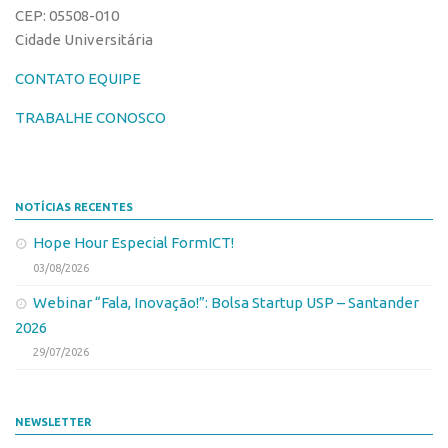
CEP: 05508-010
Edição 2017
Cidade Universitária
Inovação em Números
CONTATO EQUIPE
Propriedade Intelectual
TRABALHE CONOSCO
Formas de Proteção
Patentes
Marcas
NOTÍCIAS RECENTES
Softwares
Hope Hour Especial FormICT!
Cultivares
03/08/2026
Desenho Industrial
Webinar “Fala, Inovação!”: Bolsa Startup USP – Santander
Buscar Anterioridade
2026
Como solicitar
29/07/2026
Portal do Inventor
VPI – Vocação para Inovação
NEWSLETTER