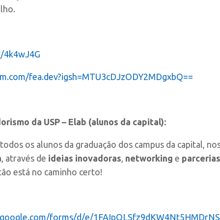
lho.
.ly/4k4wJ4G
gram.com/fea.dev?igsh=MTU3cDJzODY2MDgxbQ==
rismo da USP – Elab (alunos da capital):
todos os alunos da graduação dos campus da capital, nos
a
, através de
ideias inovadoras
,
networking
e
parceria
ão está no caminho certo!
cs.google.com/forms/d/e/1FAIpQLSfz9dKW4Nt5HMDrN