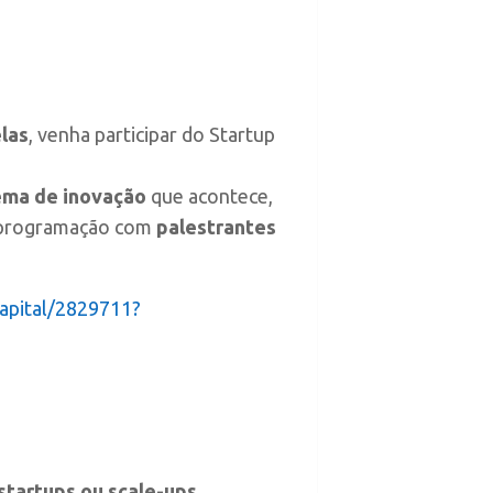
las
, venha participar do Startup
ema de inovação
que acontece,
a programação com
palestrantes
apital/2829711?
startups ou scale-ups