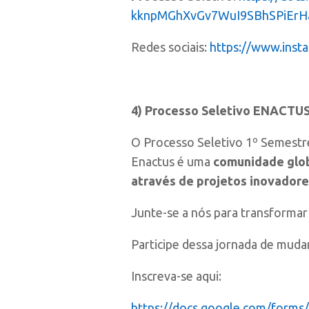
kknpMGhXvGv7WuI9SBhSPiErHa
Redes sociais:
https://www.inst
4) Processo Seletivo ENACTU
O Processo Seletivo 1º Semestr
Enactus é uma
comunidade glo
através de projetos inovador
Junte-se a nós para transformar
Participe dessa jornada de muda
Inscreva-se aqui:
https://docs.google.com/form