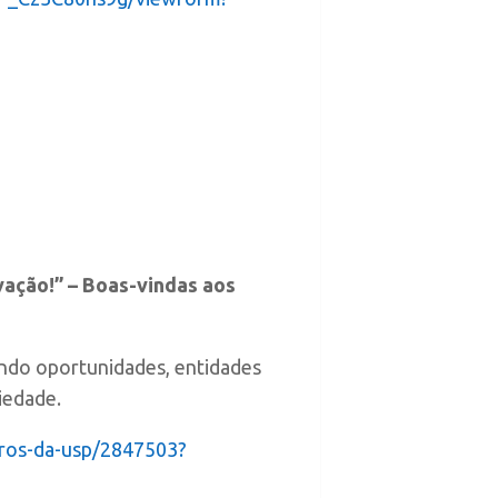
vação!” – Boas-vindas aos
ando oportunidades, entidades
iedade.
uros-da-usp/2847503?