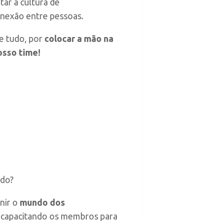
tar a cultura de
onexão entre pessoas.
e tudo, por
colocar a mão na
osso time!
ado?
nir o
mundo dos
e capacitando os membros para