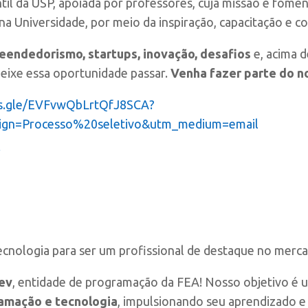
il da USP, apoiada por professores, cuja missão é fomen
 Universidade, por meio da inspiração, capacitação e c
endedorismo, startups,
inovação,
desafios
e, acima d
deixe essa oportunidade passar.
Venha fazer parte do n
ms.gle/EVFvwQbLrtQfJ8SCA?
ign=Processo%20seletivo&utm_medium=email
tecnologia para ser um profissional de destaque no merc
ev
, entidade de programação da FEA! Nosso objetivo é u
amação e tecnologia
, impulsionando seu aprendizado 