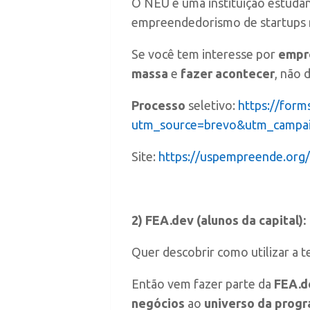
O NEU é uma instituição estudant
empreendedorismo de startups na
Se você tem interesse por
empre
massa
e
fazer acontecer
, não 
Processo
seletivo:
https://for
utm_source=brevo&utm_campa
Site:
https://uspempreende.org/
2) FEA.dev (alunos da capital):
Quer descobrir como utilizar a 
Então vem fazer parte da
FEA.d
negócios
ao
universo da progr