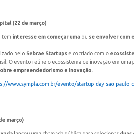
pital (22 de março)
, tem
interesse em começar uma
ou
se envolver com e
lizado pelo
Sebrae Startups
e cocriado com o
ecossist
asil. O evento reúne o ecossistema de inovação em um
r sobre empreendedorismo
e
inovação
.
ps://www.sympla.com.br/evento/startup-day-sao-paulo-c
 de março)
ixada
lançou uma chamada pública para selecionar
duas 