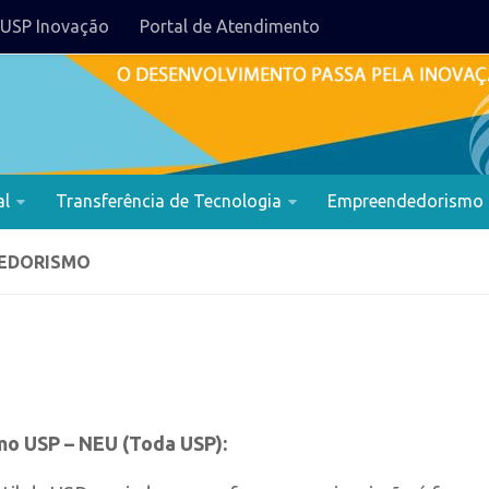
USP Inovação
Portal de Atendimento
al
Transferência de Tecnologia
Empreendedorismo
DEDORISMO
o USP – NEU (Toda USP):