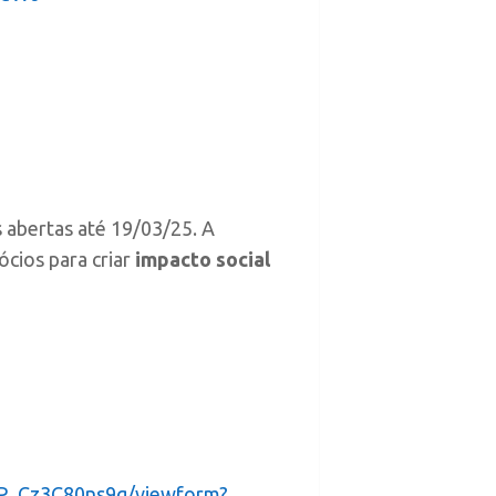
 abertas até 19/03/25. A
cios para criar
impacto social
4P_Cz3C80ns9g/viewform?