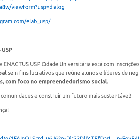
8w/viewform?usp=dialog
agram.com/elab_usp/
S USP
e ENACTUS USP Cidade Universitária está com inscrições
bal
sem fins lucrativos que reúne alunos e líderes de negó
es, com foco no empreendedorismo social.
 comunidades e construir um futuro mais sustentável!
nça!
s/d/e/1FAIpQLScrd_u6J62n-Dir33DlIYTEfDarU_lp-FovE