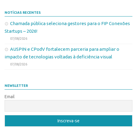
Patrimônio Genético
Leis e Normas
NOTÍCIAS RECENTES
Transferência de Tecnologia
Chamada pública seleciona gestores para o FIP Conexões
Startups – 2026!
Editais de TT
07/08/2026
PD&I
AUSPIN e CPodV fortalecem parceria para ampliar o
Convênios
impacto de tecnologias voltadas à deficiência visual
Chamamento
07/08/2026
Parcerias PD&I
PIPE/FAPESP
NEWSLETTER
SPRINT
Email
Exceções
Programas
Conexão USP
Conexão Inter-USP