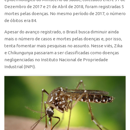
Polo São Carlos
Dezembro de 2017 e 21 de Abril de 2018, foram registradas 5
mortes pelas doenças. No mesmo período de 2017, o número
Programas
de óbitos era 84.
Bolsa Empreendedorismo
Apesar do avanço registrado, o Brasil busca diminuir ainda
Bolsa Startup USP
mais o número de casos e mortes pelas doenças e, por isso,
PGI-USP
tenta fomentar mais pesquisas no assunto. Nesse viés, Zika
e Chikungunya passaram a ser classificadas como doenças
Conexão USP
negligenciadas no Instituto Nacional de Propriedade
Conexão Inter-USP
Industrial (INPI).
Leis e Normas
Portal do Inventor
Inteligência Competitiva
Editais
Pesquisa na USP
EMBRAPIIs
CEPIDs