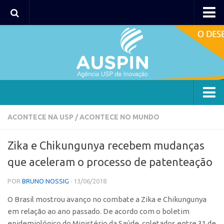
AUSPIN
Portal do Inventor
Hub USP Inovação
Portal de Atendimento
Agência
ACONTECE NA USP
/
ACONTECE NO MUNDO
Institucional
Zika e Chikungunya recebem mudanças
Coordenação
que aceleram o processo de patenteação
Polos
POR
BRUNO NOSSIG
· 13/06/2018
Polo Capital
O Brasil mostrou avanço no combate a Zika e Chikungunya
Polo Lorena
em relação ao ano passado. De acordo com o boletim
Polo Ribeirão Preto
epidemiológico do Ministério da Saúde, coletados entre 31 de