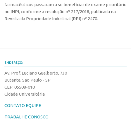
farmacêuticos passaram a se beneficiar de exame prioritário
Edição 2017
no INPI, conforme a resolução nº 217/2018, publicada na
Inovação em Números
Revista da Propriedade Industrial (RPI) nº 2470.
Propriedade Intelectual
Formas de Proteção
Patentes
Marcas
ENDEREÇO:
Softwares
Av. Prof. Luciano Gualberto, 730
Cultivares
Butantã, São Paulo - SP
Desenho Industrial
CEP: 05508-010
Buscar Anterioridade
Cidade Universitária
Como solicitar
CONTATO EQUIPE
Portal do Inventor
TRABALHE CONOSCO
VPI – Vocação para Inovação