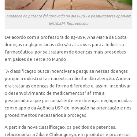
CEPIX
Mudança na patente foi aprovada no dia 08/05 e pesquisadores aprovam
CPEs
(IMAGEM: Reprodução)
INCTs
De acordo com a professora do IQ-USP, Ana Maria da Costa,
PRPI/USP
doenças negligenciadas não são atrativas para a Indústria
InovaUSP
Farmacêutica, por se tratarem de doenças mais presentes
em países de Terceiro Mundo
Comunicação
Eventos
“A classificação busca incentivar a pesquisa nessas doenças
porque a indústria farmacêutica não lhe dão atenção. A ideia
Agenda AUSPIN
era tratar as doenças de forma diferente e, assim, incentivar
Fala Inovação
o desenvolvimento de medicamentos” afirma a
pesquisadora que possui patente em doenças negligenciadas
Premiações
com o apoio da Agência USP de Inovação na orientação e nos
Edição 2025
procedimentos necessários à proteção.
Edição 2021
A partir da nova classificação, os pedidos de patentes,
Edição 2019
relacionados a Zika e Chikungunya, em produtos e processos