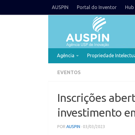
AUSPIN
Portal do Inventor
Hub 
Agência
Propriedade Intelectu
EVENTOS
Inscrições aber
investimento e
POR
AUSPIN
· 03/03/2023