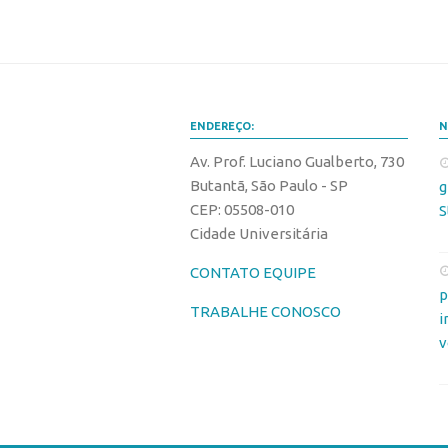
ENDEREÇO:
N
Av. Prof. Luciano Gualberto, 730
Butantã, São Paulo - SP
g
CEP: 05508-010
S
Cidade Universitária
CONTATO EQUIPE
p
TRABALHE CONOSCO
i
v