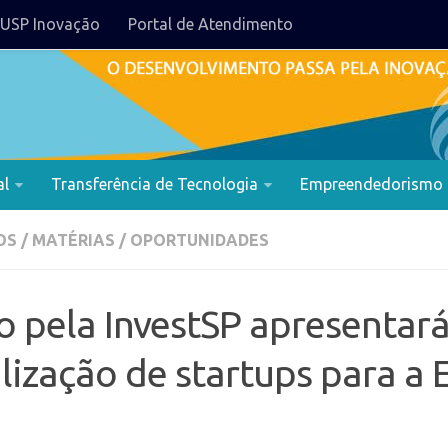
USP Inovação
Portal de Atendimento
al
Transferência de Tecnologia
Empreendedorismo
OS
/
MATÉRIAS
/
OPORTUNIDADES
o pela InvestSP apresentar
lização de startups para a