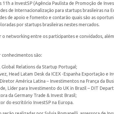
 às 11h a InvestSP (Agência Paulista de Promoção de Inve
es de Internacionalização para startups brasileiras na E
des de apoio e fomento e contarão quais são as oportu
oradas por startups brasileiras nestes mercados.
r o networking entre os participantes e convidados, al
r conhecimentos são:
 Global Relations da Startup Portugal;
vez, Head Latam Desk da ICEX -Espanha Exportação e In
retor América Latina – Investimentos na França da Busin
de, Líder para Investimento do UK in Brazil – DIT Depart
ora da Germany Trade & Invest Brasil;
tor do escritório InvestSP na Europa.
o serão realizadas por
Sylvia Romanelli, assessora de Ino