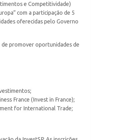
stimentos e Competitividade)
uropa” com a participação de 5
nidades oferecidas pelo Governo
ém de promover oportunidades de
vestimentos;
ess France (Invest in France);
ment for International Trade;
vação da InvestSP. As inscrições