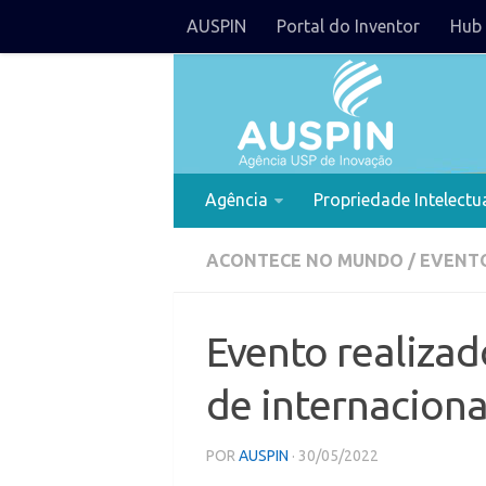
AUSPIN
Portal do Inventor
Hub 
Agência
Propriedade Intelectu
ACONTECE NO MUNDO
/
EVENT
Evento realizad
de internaciona
POR
AUSPIN
· 30/05/2022