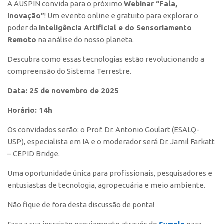
A AUSPIN convida para o próximo
Webinar “Fala,
Polo São Carlos
Inovação”
! Um evento online e gratuito para explorar o
Programas
poder da
Inteligência Artificial e do Sensoriamento
Remoto
na análise do nosso planeta.
Bolsa Empreendedorismo
Bolsa Startup USP
Descubra como essas tecnologias estão revolucionando a
compreensão do Sistema Terrestre.
PGI-USP
Data: 25 de novembro de 2025
Conexão USP
Conexão Inter-USP
Horário: 14h
Leis e Normas
Os convidados serão: o Prof. Dr. Antonio Goulart (ESALQ-
Portal do Inventor
USP), especialista em IA e o moderador será Dr. Jamil Farkatt
– CEPID Bridge.
Inteligência Competitiva
Uma oportunidade única para profissionais, pesquisadores e
Editais
entusiastas de tecnologia, agropecuária e meio ambiente.
Pesquisa na USP
Não fique de fora desta discussão de ponta!
EMBRAPIIs
CEPIDs