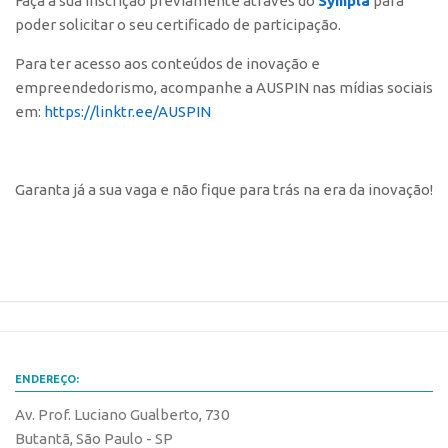
Faça a sua inscrição previamente através do
Sympla
para
poder solicitar o seu certificado de participação.
CEPIX
Para ter acesso aos conteúdos de inovação e
CPEs
empreendedorismo, acompanhe a AUSPIN nas mídias sociais
INCTs
em:
https://linktr.ee/AUSPIN
PRPI/USP
InovaUSP
Garanta já a sua vaga e não fique para trás na era da inovação!
Comunicação
Eventos
Agenda AUSPIN
Fala Inovação
Premiações
Edição 2025
ENDEREÇO:
Edição 2021
Av. Prof. Luciano Gualberto, 730
Edição 2019
Butantã, São Paulo - SP