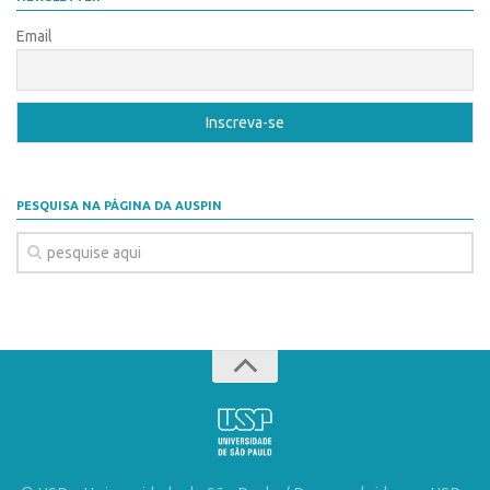
Patrimônio Genético
Email
Leis e Normas
Transferência de Tecnologia
Editais de TT
PD&I
Convênios
PESQUISA NA PÁGINA DA AUSPIN
Chamamento
Parcerias PD&I
PIPE/FAPESP
SPRINT
Exceções
Programas
Conexão USP
Conexão Inter-USP