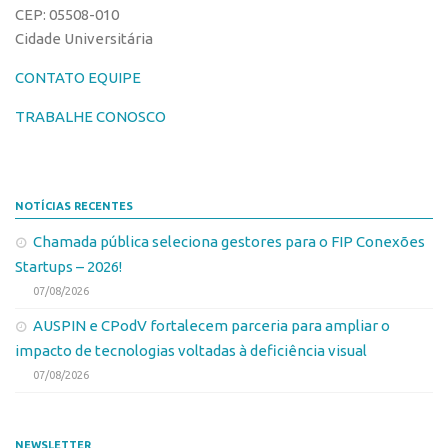
CEP: 05508-010
Edição 2017
Cidade Universitária
Inovação em Números
CONTATO EQUIPE
Propriedade Intelectual
TRABALHE CONOSCO
Formas de Proteção
Patentes
Marcas
NOTÍCIAS RECENTES
Softwares
Chamada pública seleciona gestores para o FIP Conexões
Cultivares
Startups – 2026!
Desenho Industrial
07/08/2026
Buscar Anterioridade
AUSPIN e CPodV fortalecem parceria para ampliar o
impacto de tecnologias voltadas à deficiência visual
Como solicitar
07/08/2026
Portal do Inventor
VPI – Vocação para Inovação
NEWSLETTER