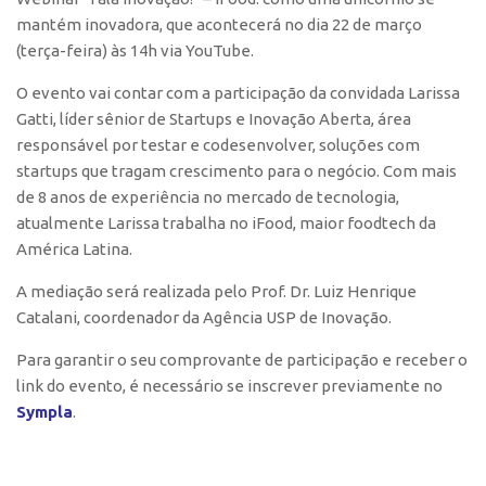
Polo São Carlos
mantém inovadora
, que acontecerá no dia
22 de março
(terça-feira) às 14h via YouTube
.
Programas
Bolsa Empreendedorismo
O evento vai contar com a participação da convidada
Larissa
Gatti
, líder sênior de Startups e Inovação Aberta, área
Bolsa Startup USP
responsável por testar e codesenvolver, soluções com
PGI-USP
startups que tragam crescimento para o negócio. Com mais
de 8 anos de experiência no mercado de tecnologia,
Conexão USP
atualmente Larissa trabalha no iFood, maior foodtech da
Conexão Inter-USP
América Latina.
Leis e Normas
A mediação será realizada pelo Prof. Dr. Luiz Henrique
Portal do Inventor
Catalani, coordenador da Agência USP de Inovação.
Inteligência Competitiva
Para garantir o seu comprovante de participação e receber o
Editais
link do evento, é necessário se inscrever previamente no
Sympla
.
Pesquisa na USP
EMBRAPIIs
CEPIDs