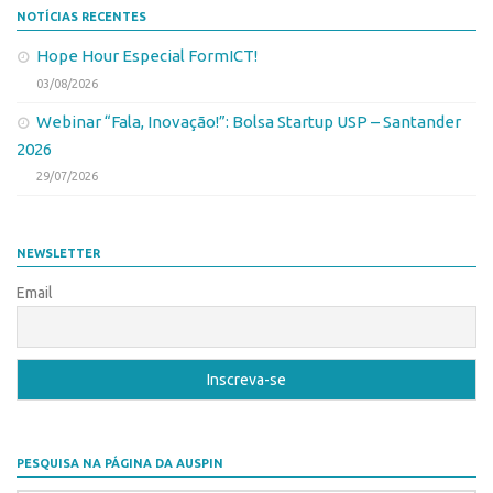
Patrimônio Genético
NOTÍCIAS RECENTES
Leis e Normas
Hope Hour Especial FormICT!
Transferência de Tecnologia
03/08/2026
Editais de TT
Webinar “Fala, Inovação!”: Bolsa Startup USP – Santander
2026
PD&I
29/07/2026
Convênios
Chamamento
NEWSLETTER
Parcerias PD&I
Email
PIPE/FAPESP
SPRINT
Exceções
Programas
Conexão USP
PESQUISA NA PÁGINA DA AUSPIN
Conexão Inter-USP