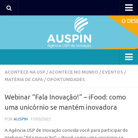
AUSPIN
Portal do Inventor
Hub USP Inovação
Portal de Atendimento
Agência
ACONTECE NA USP
/
ACONTECE NO MUNDO
/
EVENTOS
/
MATÉRIA DE CAPA
/
OPORTUNIDADES
Institucional
Coordenação
Webinar “Fala Inovação!” – iFood: como
Polos
uma unicórnio se mantém inovadora
Polo Capital
POR
AUSPIN
· 17/03/2022
Polo Lorena
A Agência USP de Inovação convida você para participar do
Polo Ribeirão Preto
Webinar
“Fala Inovação!” – iFood: como uma unicórnio se