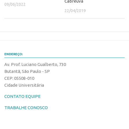
Cabreúva
09/06/2022
Edição 2017
22/04/2019
Inovação em Números
Propriedade Intelectual
Formas de Proteção
Patentes
Marcas
ENDEREÇO:
Softwares
Av. Prof. Luciano Gualberto, 730
Butantã, São Paulo - SP
Cultivares
CEP: 05508-010
Desenho Industrial
Cidade Universitária
Buscar Anterioridade
CONTATO EQUIPE
Como solicitar
TRABALHE CONOSCO
Portal do Inventor
VPI – Vocação para Inovação