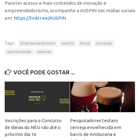
Para ter acesso a mais conteúdos de inovação e
CEPIX
empreendedorismo, acompanhe a AUSPIN nas mídias sociais
em:
https://linktr.ee/AUSPIN
CPEs
INCTs
PRPI/USP
Tags:
Empreendedorismo
evento
iFood
inovação
InovaUSP
oportunidade
webinar
Comunicação
VOCÊ PODE GOSTAR ...
Eventos
Agenda AUSPIN
Fala Inovação
Premiações
Edição 2025
Inscrições para o Concurso
Pesquisadores testam
Edição 2021
de Ideias do NEU vão até o
cerveja envelhecida em
próximo dia 16
barris de Amburana e
Edição 2019