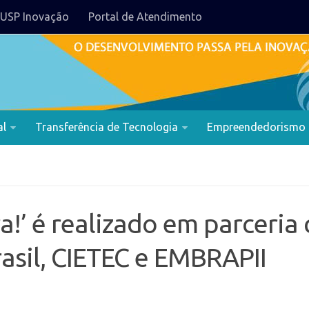
USP Inovação
Portal de Atendimento
al
Transferência de Tecnologia
Empreendedorismo
a!’ é realizado em parceria
asil, CIETEC e EMBRAPII