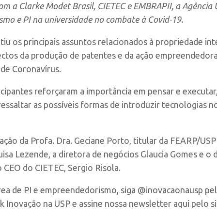
 com a Clarke Modet Brasil, CIETEC e EMBRAPII, a Agência
mo e PI na universidade no combate à Covid-19.
utiu os principais assuntos relacionados à propriedade 
ectos da produção de patentes e da ação empreendedora
de Coronavírus.
icipantes reforçaram a importância em pensar e executar,
ressaltar as possíveis formas de introduzir tecnologias 
ação da Profa. Dra. Geciane Porto, titular da FEARP/US
uisa Lezende, a diretora de negócios Glaucia Gomes e o d
o CEO do CIETEC, Sergio Risola.
área de PI e empreendedorismo, siga @inovacaonausp pel
Inovação na USP e assine nossa newsletter aqui pelo si