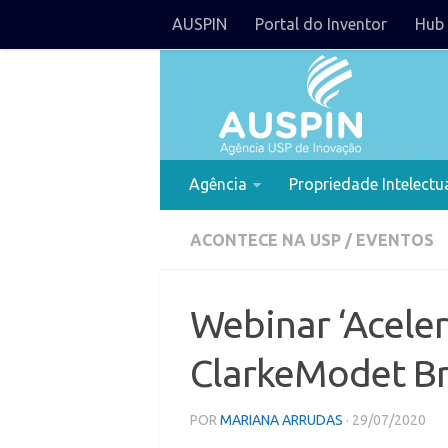
AUSPIN
Portal do Inventor
Hub 
Agência
Propriedade Intelectu
ACONTECE NA USP
/
EVENTOS
Webinar ‘Aceler
ClarkeModet Br
POR
MARIANA ARRUDAS
· 29/07/2020