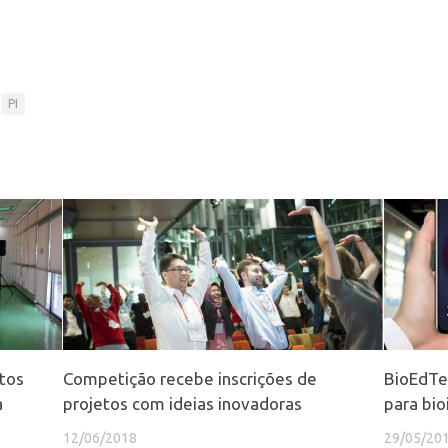
PI
tos
Competição recebe inscrições de
BioEdTec
à
projetos com ideias inovadoras
para bi
12/06/2018
29/05/20