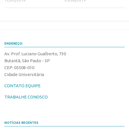
Edição 2017
Inovação em Números
Propriedade Intelectual
Formas de Proteção
Patentes
ENDEREÇO:
Marcas
Av. Prof. Luciano Gualberto, 730
Butantã, São Paulo - SP
Softwares
CEP: 05508-010
Cultivares
Cidade Universitária
Desenho Industrial
CONTATO EQUIPE
Buscar Anterioridade
TRABALHE CONOSCO
Como solicitar
Portal do Inventor
VPI – Vocação para Inovação
NOTÍCIAS RECENTES