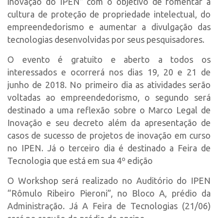
inovação do IPEN” com o objetivo de fomentar a
Polo São Carlos
cultura de proteção de propriedade intelectual, do
Programas
empreendedorismo e aumentar a divulgação das
tecnologias desenvolvidas por seus pesquisadores.
Bolsa Empreendedorismo
Bolsa Startup USP
O evento é gratuito e aberto a todos os
interessados e ocorrerá nos dias 19, 20 e 21 de
PGI-USP
junho de 2018. No primeiro dia as atividades serão
Conexão USP
voltadas ao empreendedorismo, o segundo será
Conexão Inter-USP
destinado a uma reflexão sobre o Marco Legal de
Leis e Normas
Inovação e seu decreto além da apresentação de
casos de sucesso de projetos de inovação em curso
Portal do Inventor
no IPEN. Já o terceiro dia é destinado a Feira de
Inteligência Competitiva
Tecnologia que está em sua 4º edição
Editais
O Workshop será realizado no Auditório do IPEN
Pesquisa na USP
“Rômulo Ribeiro Pieroni”, no Bloco A, prédio da
EMBRAPIIs
Administração. Já
A Feira de Tecnologias (21/06)
CEPIDs