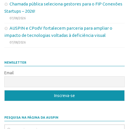
Patrimônio Genético
Chamada pública seleciona gestores para o FIP Conexões
Leis e Normas
Startups – 2026!
07/08/2026
Transferência de Tecnologia
AUSPIN e CPodV fortalecem parceria para ampliar o
Editais de TT
impacto de tecnologias voltadas à deficiência visual
PD&I
07/08/2026
Convênios
Chamamento
NEWSLETTER
Parcerias PD&I
Email
PIPE/FAPESP
SPRINT
Exceções
Programas
Conexão USP
PESQUISA NA PÁGINA DA AUSPIN
Conexão Inter-USP