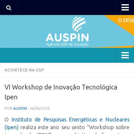
AUSPIN
Portal do Inventor
Hub USP Inovação
Portal de Atendimento
Agência
ACONTECE NA USP
Institucional
VI Workshop de Inovação Tecnológica
Coordenação
Ipen
Polos
POR
AUSPIN
· 04/06/2018
Polo Capital
O
Instituto de Pesquisas Energéticas e Nucleares
Polo Lorena
(Ipen)
realiza este ano seu sexto “Workshop sobre
Polo Ribeirão Preto