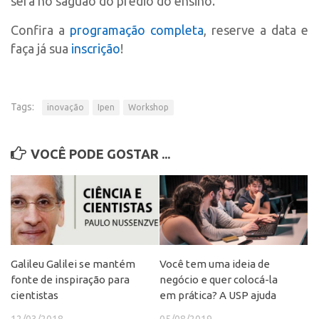
será no saguão do prédio do ensino.
CEPIX
Confira a
programação completa
, reserve a data e
CPEs
faça já sua
inscrição
!
INCTs
PRPI/USP
Tags:
inovação
Ipen
Workshop
InovaUSP
Comunicação
VOCÊ PODE GOSTAR ...
Eventos
Agenda AUSPIN
Fala Inovação
Premiações
Edição 2025
Galileu Galilei se mantém
Você tem uma ideia de
fonte de inspiração para
negócio e quer colocá-la
Edição 2021
cientistas
em prática? A USP ajuda
Edição 2019
12/03/2018
05/08/2019