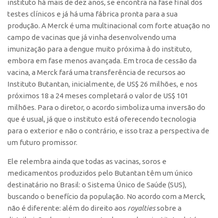
instituto há mais de dez anos, se encontra na fase final dos
testes clínicos e já há uma fábrica pronta para a sua
CEPIX
produção. A Merck é uma multinacional com forte atuação no
CPEs
campo de vacinas que já vinha desenvolvendo uma
INCTs
imunização para a dengue muito próxima à do instituto,
embora em fase menos avançada. Em troca de cessão da
PRPI/USP
vacina, a Merck fará uma transferência de recursos ao
InovaUSP
Instituto Butantan, inicialmente, de US$ 26 milhões, e nos
próximos 18 a 24 meses completará o valor de US$ 101
Comunicação
milhões. Para o diretor, o acordo simboliza uma inversão do
Eventos
que é usual, já que o instituto está oferecendo tecnologia
Agenda AUSPIN
para o exterior e não o contrário, e isso traz a perspectiva de
um futuro promissor.
Fala Inovação
Ele relembra ainda que todas as vacinas, soros e
Premiações
medicamentos produzidos pelo Butantan têm um único
Edição 2025
destinatário no Brasil: o Sistema Único de Saúde (SUS),
Edição 2021
buscando o benefício da população. No acordo com a Merck,
não é diferente: além do direito aos
royalties
sobre a
Edição 2019