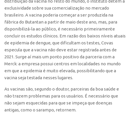
distribuição da vacina no resto do mundo, o instituto detém a
Edição 2017
exclusividade sobre sua comercialização no mercado
Inovação em Números
brasileiro. A vacina poderia começar a ser produzida na
fábrica do Butantan a partir de maio deste ano, mas, para
Propriedade Intelectual
disponibilizá-la ao público, é necessário primeiramente
Formas de Proteção
concluir os estudos clínicos. Em razão dos baixos níveis atuais
de epidemia de dengue, que dificultam os testes, Covas
Patentes
especula que a vacina não deve estar registrada antes de
Marcas
2021. Surge aí mais um ponto positivo da parceria com a
Merck: a empresa possui centros em localidades no mundo
Softwares
em que a epidemia é muito elevada, possibilitando que a
Cultivares
vacina seja testada nesses lugares.
Desenho Industrial
As vacinas são, segundo o doutor, parceiras da boa saúde e
Buscar Anterioridade
não trazem problemas para os usuários. É necessário que
Como solicitar
não sejam esquecidas para que se impeça que doenças
antigas, como o sarampo, retornem.
Portal do Inventor
VPI – Vocação para Inovação