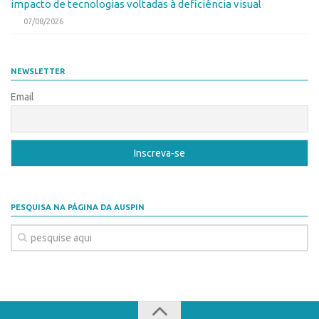
impacto de tecnologias voltadas à deficiência visual
CEPIDs
07/08/2026
CEPIX
CPEs
NEWSLETTER
INCTs
Email
PRPI/USP
InovaUSP
Eventos
Bússola da Inovação
Agenda AUSPIN
PESQUISA NA PÁGINA DA AUSPIN
SGE
Fala Inovação (Webinar)
SciBiz