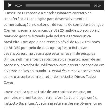
Tocador
Polo São Carlos
00:00
00:00
de
Programas
O Instituto Butantan e a Merck assinaram contrato de
áudio
transferência tecnológica para desenvolvimento e
Bolsa Empreendedorismo
comercialização, no exterior, de vacina de combate à dengue.
Bolsa Startup USP
Com um pagamento inicial de US$ 25 milhões, o acordo é o
maior do gênero firmado pela indústria farmacêutica
PGI-USP
brasileira. Com apoio não reembolsável de R$ 120 milhões
Conexão USP
do BNDES por meio de duas operações, o Butantan
Conexão Inter-USP
desenvolveu uma vacina que está na fase III de pesquisa
clínica, a última antes da solicitação de registro, além de um
Leis e Normas
processo inovador de liofilização, com patente concedida em
Portal do Inventor
diversos países do mundo. O
Jornal da USP no Ar
conversou
Inteligência Competitiva
sobre o assunto com o diretor do instituto, Dimas Tadeu
Covas.
Editais
Covas explica que se trata de um contrato em que, no
Pesquisa na USP
primeiro momento, quem transferirá a tecnologia será o
EMBRAPIIs
Instituto Butantan. A vacina já está em desenvolvimento no
CEPIDs