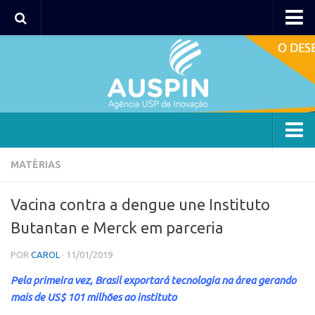
AUSPIN
Portal do Inventor
Hub USP Inovação
Portal de Atendimento
Agência
MATÉRIAS
Institucional
Vacina contra a dengue une Instituto
Coordenação
Butantan e Merck em parceria
Polos
POR
CAROL
· 11/01/2019
Polo Capital
Pela primeira vez, Brasil exportará tecnologia na área gerando
Polo Lorena
mais de US$ 101 milhões ao instituto
Polo Ribeirão Preto