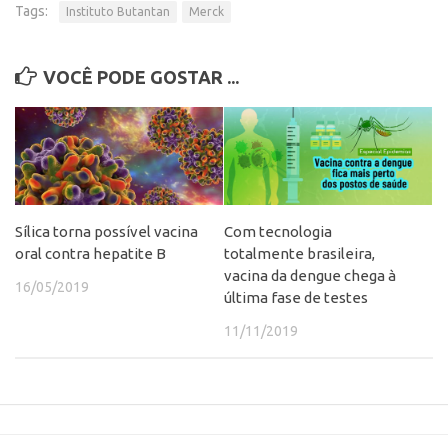
Patrimônio Genético
Tags:
Instituto Butantan
Merck
Leis e Normas
Transferência de Tecnologia
VOCÊ PODE GOSTAR ...
Editais de TT
PD&I
Convênios
Chamamento
Sílica torna possível vacina
Com tecnologia
Parcerias PD&I
oral contra hepatite B
totalmente brasileira,
PIPE/FAPESP
vacina da dengue chega à
16/05/2019
última fase de testes
SPRINT
11/11/2019
Exceções
Programas
Conexão USP
Conexão Inter-USP