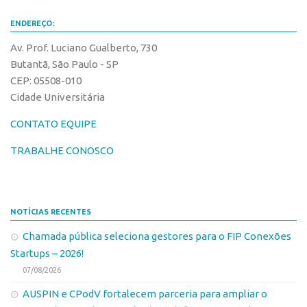
Banco de Patentes
ENDEREÇO:
Patentes em Destaque
Av. Prof. Luciano Gualberto, 730
Inteligência Competitiva
Butantã, São Paulo - SP
CEP: 05508-010
Showroom de Tecnologias
Cidade Universitária
Empreendedorismo
CONTATO EQUIPE
Jornada Empreendedora
TRABALHE CONOSCO
Bolsas
Bolsa Empreendedorismo
Bolsa Startup USP
NOTÍCIAS RECENTES
Prêmio USP de Empreendedorismo
Chamada pública seleciona gestores para o FIP Conexões
Entidades
Startups – 2026!
Pesquisa
07/08/2026
EMBRAPIIs
AUSPIN e CPodV fortalecem parceria para ampliar o