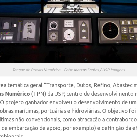
Tanque de Provas Numérico – Foto: Marcos Santos / USP Imagens
 área temática geral “Transporte, Dutos, Refino, Abastec
as Numérico
(TPN) da USP, centro de desenvolvimento mu
. O projeto ganhador envolveu o desenvolvimento de um
obras marítimas, portuárias e hidroviárias. O objetivo f
ítimas não convencionais, como atracação a contrabord
e de embarcação de apoio, por exemplo) e definição da e
mbientais.