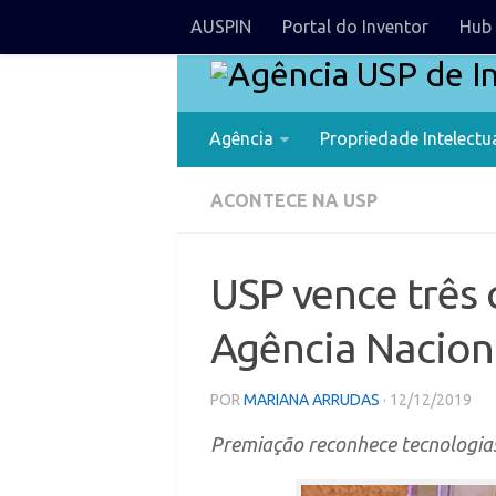
AUSPIN
Portal do Inventor
Hub 
Agência
Propriedade Intelectu
ACONTECE NA USP
USP vence três
Agência Nacion
POR
MARIANA ARRUDAS
· 12/12/2019
Premiação reconhece tecnologias 