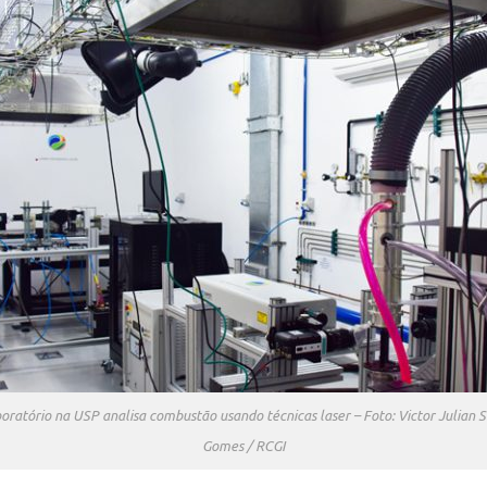
oratório na USP analisa combustão usando técnicas laser – Foto: Victor Julian S
Gomes / RCGI