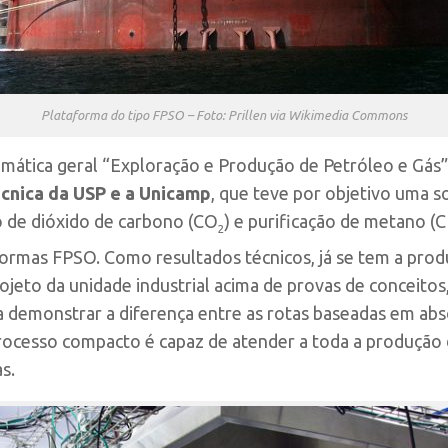
Plataforma do tipo FPSO – Foto: Prillen via Wikimedia Commons
emática geral “Exploração e Produção de Petróleo e Gás”
écnica da USP e a Unicamp
, que teve por objetivo uma so
 de dióxido de carbono (CO
) e purificação de metano (
2
ormas FPSO. Como resultados técnicos, já se tem a prod
jeto da unidade industrial acima de provas de conceitos,
a demonstrar a diferença entre as rotas baseadas em abso
rocesso compacto é capaz de atender a toda a produção 
s.