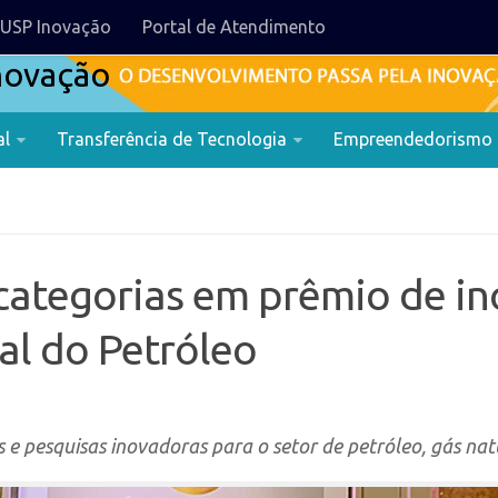
USP Inovação
Portal de Atendimento
al
Transferência de Tecnologia
Empreendedorismo
 categorias em prêmio de i
al do Petróleo
e pesquisas inovadoras para o setor de petróleo, gás nat