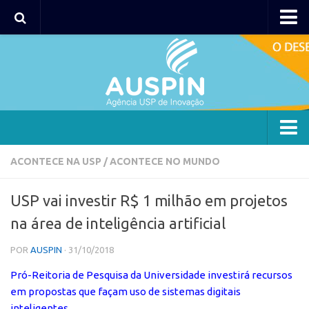
AUSPIN
Portal do Inventor
Hub USP Inovação
Portal de Atendimento
Agência
ACONTECE NA USP
/
ACONTECE NO MUNDO
Institucional
USP vai investir R$ 1 milhão em projetos
Coordenação
na área de inteligência artificial
Polos
POR
AUSPIN
· 31/10/2018
Polo Capital
Pró-Reitoria de Pesquisa da Universidade investirá recursos
Polo Lorena
em propostas que façam uso de sistemas digitais
Polo Ribeirão Preto
inteligentes