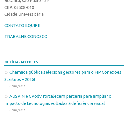
Butantã, São Paulo - SP
CEPIDs
CEP: 05508-010
CEPIX
Cidade Universitária
CPEs
CONTATO EQUIPE
INCTs
TRABALHE CONOSCO
PRPI/USP
InovaUSP
Eventos
NOTÍCIAS RECENTES
Bússola da Inovação
Chamada pública seleciona gestores para o FIP Conexões
Startups – 2026!
Agenda AUSPIN
07/08/2026
SGE
AUSPIN e CPodV fortalecem parceria para ampliar o
Fala Inovação (Webinar)
impacto de tecnologias voltadas à deficiência visual
SciBiz
07/08/2026