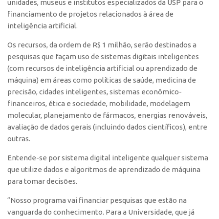
unidades, museus e institutos especializados da USP para o
financiamento de projetos relacionados à área de
CEPIX
inteligência artificial.
CPEs
Os recursos, da ordem de R$ 1 milhão, serão destinados a
INCTs
pesquisas que façam uso de sistemas digitais inteligentes
PRPI/USP
(com recursos de inteligência artificial ou aprendizado de
máquina) em áreas como políticas de saúde, medicina de
InovaUSP
precisão, cidades inteligentes, sistemas econômico-
Comunicação
financeiros, ética e sociedade, mobilidade, modelagem
Eventos
molecular, planejamento de fármacos, energias renováveis,
avaliação de dados gerais (incluindo dados científicos), entre
Agenda AUSPIN
outras.
Fala Inovação
Entende-se por sistema digital inteligente qualquer sistema
Premiações
que utilize dados e algoritmos de aprendizado de máquina
Edição 2025
para tomar decisões.
Edição 2021
“Nosso programa vai financiar pesquisas que estão na
Edição 2019
vanguarda do conhecimento. Para a Universidade, que já