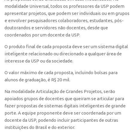
Patrimônio Genético
modalidade Universal, todos os professores da USP podem
Leis e Normas
apresentar projetos, que podem ser individuais ou em grupos
Transferência de Tecnologia
e envolver pesquisadores colaboradores, estudantes, pós-
doutorandos e servidores não docentes, desde que
Editais de TT
coordenados por um docente da USP.
PD&I
O produto final de cada proposta deve ser um sistema digital
Convênios
inteligente relacionado ou direcionado a qualquer área de
interesse da USP ou da sociedade.
Chamamento
Parcerias PD&I
O valor máximo de cada proposta, incluindo bolsas para
alunos de graduação, é R$ 20 mil.
PIPE/FAPESP
SPRINT
Na modalidade Articulação de Grandes Projetos, serão
apoiados grupos de docentes que queiram se articular para
Exceções
fazer propostas de sistemas digitais inteligentes de grande
Programas
porte. A equipe proponente deve ser coordenada por um
docente da USP, podendo incluir participantes de outras
Conexão USP
instituições do Brasil e do exterior.
Conexão Inter-USP