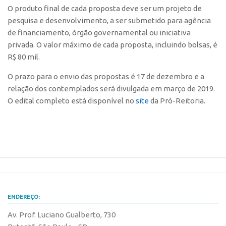
O produto final de cada proposta deve ser um projeto de
Banco de Patentes
pesquisa e desenvolvimento, a ser submetido para agência
Patentes em Destaque
de financiamento, órgão governamental ou iniciativa
Inteligência Competitiva
privada. O valor máximo de cada proposta, incluindo bolsas, é
R$ 80 mil.
Showroom de Tecnologias
O prazo para o envio das propostas é 17 de dezembro e a
Empreendedorismo
relação dos contemplados será divulgada em março de 2019.
Jornada Empreendedora
O edital completo está disponível no
site
da Pró-Reitoria.
Bolsas
Bolsa Empreendedorismo
Bolsa Startup USP
Prêmio USP de Empreendedorismo
Entidades
Pesquisa
ENDEREÇO:
Av. Prof. Luciano Gualberto, 730
EMBRAPIIs