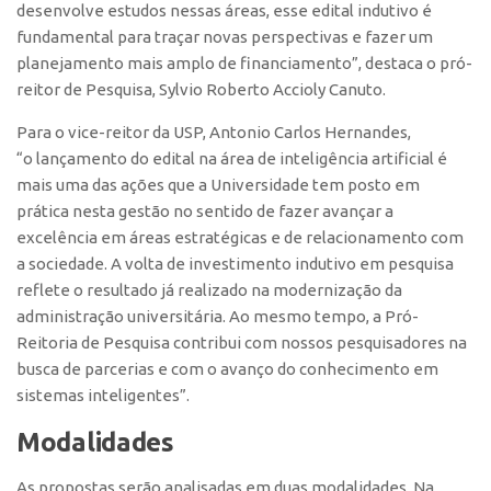
desenvolve estudos nessas áreas, esse edital indutivo é
Edição 2017
fundamental para traçar novas perspectivas e fazer um
Inovação em Números
planejamento mais amplo de financiamento”, destaca o pró-
reitor de Pesquisa, Sylvio Roberto Accioly Canuto.
Propriedade Intelectual
Formas de Proteção
Para o vice-reitor da USP, Antonio Carlos Hernandes,
“o lançamento do edital na área de inteligência artificial é
Patentes
mais uma das ações que a Universidade tem posto em
Marcas
prática nesta gestão no sentido de fazer avançar a
excelência em áreas estratégicas e de relacionamento com
Softwares
a sociedade. A volta de investimento indutivo em pesquisa
Cultivares
reflete o resultado já realizado na modernização da
Desenho Industrial
administração universitária. Ao mesmo tempo, a Pró-
Reitoria de Pesquisa contribui com nossos pesquisadores na
Buscar Anterioridade
busca de parcerias e com o avanço do conhecimento em
Como solicitar
sistemas inteligentes”.
Portal do Inventor
Modalidades
VPI – Vocação para Inovação
As propostas serão analisadas em duas modalidades. Na