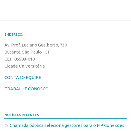
Banco de Patentes
Patentes em Destaque
Inteligência Competitiva
ENDEREÇO:
Showroom de Tecnologias
Av. Prof. Luciano Gualberto, 730
Empreendedorismo
Butantã, São Paulo - SP
Jornada Empreendedora
CEP: 05508-010
Bolsas
Cidade Universitária
Bolsa Empreendedorismo
CONTATO EQUIPE
Bolsa Startup USP
TRABALHE CONOSCO
Prêmio USP de Empreendedorismo
Entidades
Pesquisa
NOTÍCIAS RECENTES
EMBRAPIIs
Chamada pública seleciona gestores para o FIP Conexões