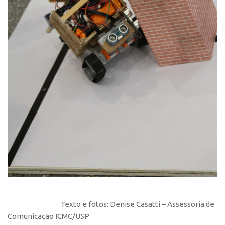
Patrimônio Genético
Leis e Normas
Transferência de Tecnologia
Editais de TT
PD&I
Convênios
Chamamento
Parcerias PD&I
PIPE/FAPESP
SPRINT
Exceções
Programas
Conexão USP
Texto e fotos: Denise Casatti – Assessoria de
Comunicação ICMC/USP
Conexão Inter-USP