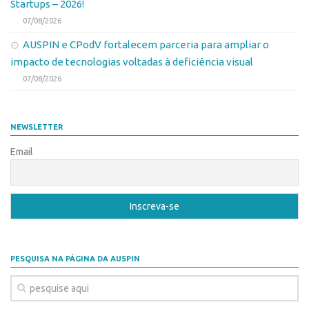
Startups – 2026!
CEPIDs
07/08/2026
CEPIX
AUSPIN e CPodV fortalecem parceria para ampliar o
CPEs
impacto de tecnologias voltadas à deficiência visual
INCTs
07/08/2026
PRPI/USP
InovaUSP
NEWSLETTER
Eventos
Email
Bússola da Inovação
Agenda AUSPIN
SGE
Fala Inovação (Webinar)
PESQUISA NA PÁGINA DA AUSPIN
SciBiz