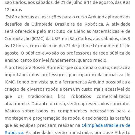
São Carlos, aos sábados, de 21 de julho a 11 de agosto, das 9 às
Polo São Carlos
12 horas
Programas
Estão abertas as inscrições para o curso
Arduino aplicado aos
desafios da Olimpíada Brasileira de Robótica
. A atividade
Bolsa Empreendedorismo
será oferecida pelo Instituto de Ciências Matemáticas e de
Bolsa Startup USP
Computação (ICMC) da USP, em São Carlos, aos sábados, das 9
PGI-USP
às 12 horas, com início no dia 21 de julho e término em 11 de
agosto. O público-alvo são os professores da rede pública de
Conexão USP
ensino, tanto do nível fundamental quanto médio.
Conexão Inter-USP
A professora Roseli Romero, que coordena o curso, destaca a
importância dos professores participarem da iniciativa do
Leis e Normas
ICMC, tendo em vista que a ferramenta Arduino possibilita a
Portal do Inventor
criação de diversos robôs e tem um custo mais acessível do
Inteligência Competitiva
que os tradicionais kits robóticos comercializados
atualmente. Durante o curso, serão apresentados conceitos
Editais
básicos sobre todos os componentes necessários para a
Pesquisa na USP
montagem e programação de robôs, direcionados às tarefas
EMBRAPIIs
que as equipes precisam realizar na
Olimpíada Brasileira de
Robótica
. As atividades serão ministradas por José Alberto
CEPIDs