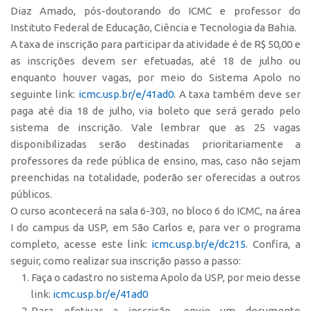
Diaz Amado, pós-doutorando do ICMC e professor do
CEPIX
Instituto Federal de Educação, Ciência e Tecnologia da Bahia.
A taxa de inscrição para participar da atividade é de R$ 50,00 e
CPEs
as inscrições devem ser efetuadas, até 18 de julho ou
INCTs
enquanto houver vagas, por meio do Sistema Apolo no
PRPI/USP
seguinte link:
icmc.usp.br/e/41ad0
. A taxa também deve ser
paga até dia 18 de julho, via boleto que será gerado pelo
InovaUSP
sistema de inscrição. Vale lembrar que as 25 vagas
Comunicação
disponibilizadas serão destinadas prioritariamente a
professores da rede pública de ensino, mas, caso não sejam
Eventos
preenchidas na totalidade, poderão ser oferecidas a outros
Agenda AUSPIN
públicos.
Fala Inovação
O curso acontecerá na sala 6-303, no bloco 6 do ICMC, na área
I do campus da USP, em São Carlos e, para ver o programa
Premiações
completo, acesse este link:
icmc.usp.br/e/dc215
. Confira, a
Edição 2025
seguir, como realizar sua inscrição passo a passo:
Edição 2021
Faça o cadastro no sistema Apolo da USP, por meio desse
link:
icmc.usp.br/e/41ad0
Edição 2019
Para efetivar a inscrição, envie um documento