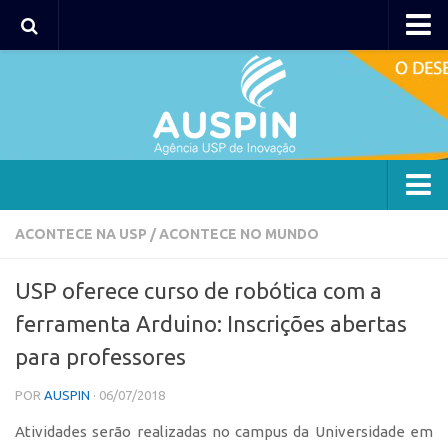
AUSPIN
Portal do Inventor
Hub USP Inovação
Portal de Atendimento
Agência
ACONTECE NA USP
/
ACONTECE NO MUNDO
Institucional
USP oferece curso de robótica com a
Coordenação
ferramenta Arduino: Inscrições abertas
Polos
para professores
Polo Capital
POR
AUSPIN
· 06/07/2018
Polo Lorena
Atividades serão realizadas no campus da Universidade em
Polo Ribeirão Preto