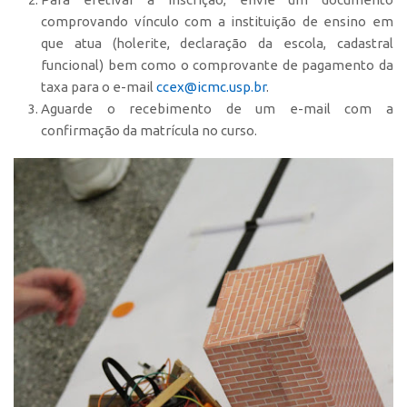
Edição 2017
comprovando vínculo com a instituição de ensino em
que atua (holerite, declaração da escola, cadastral
Inovação em Números
funcional) bem como o comprovante de pagamento da
Propriedade Intelectual
taxa para o e-mail
ccex@icmc.usp.br
.
Aguarde o recebimento de um e-mail com a
Formas de Proteção
confirmação da matrícula no curso.
Patentes
Marcas
Softwares
Cultivares
Desenho Industrial
Buscar Anterioridade
Como solicitar
Portal do Inventor
VPI – Vocação para Inovação