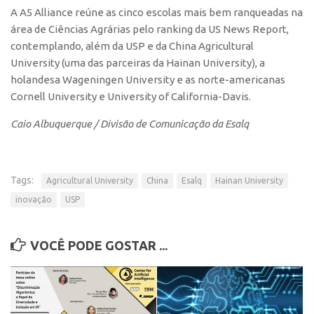
Patrimônio Genético
A A5 Alliance reúne as cinco escolas mais bem ranqueadas na
Leis e Normas
área de Ciências Agrárias pelo ranking da US News Report,
contemplando, além da USP e da China Agricultural
Transferência de Tecnologia
University (uma das parceiras da Hainan University), a
Editais de TT
holandesa Wageningen University e as norte-americanas
Cornell University e University of California-Davis.
PD&I
Convênios
Caio Albuquerque / Divisão de Comunicação da Esalq
Chamamento
Parcerias PD&I
Tags:
Agricultural University
China
Esalq
Hainan University
PIPE/FAPESP
inovação
USP
SPRINT
Exceções
VOCÊ PODE GOSTAR ...
Programas
Conexão USP
Conexão Inter-USP