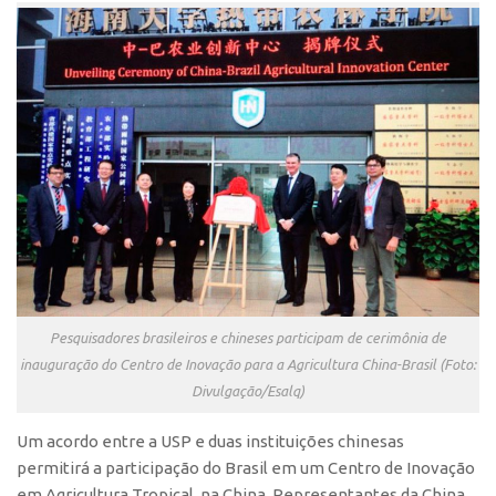
Polo São Carlos
Programas
Bolsa Empreendedorismo
Bolsa Startup USP
PGI-USP
Conexão USP
Conexão Inter-USP
Leis e Normas
Portal do Inventor
Pesquisadores brasileiros e chineses participam de cerimônia de
Inteligência Competitiva
inauguração do Centro de Inovação para a Agricultura China-Brasil (Foto:
Editais
Divulgação/Esalq)
Pesquisa na USP
Um acordo entre a USP e duas instituições chinesas
EMBRAPIIs
permitirá a participação do Brasil em um Centro de Inovação
em Agricultura Tropical, na China. Representantes da China
CEPIDs