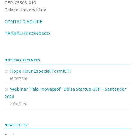
CEP: 05508-010
CEPIDs
Cidade Universitária
CEPIX
CONTATO EQUIPE
CPEs
TRABALHE CONOSCO
INCTs
PRPI/USP
InovaUSP
NOTÍCIAS RECENTES
Eventos
Hope Hour Especial FormICT!
Bússola da Inovação
03/08/2026
Agenda AUSPIN
Webinar “Fala, Inovação!”: Bolsa Startup USP – Santander
SGE
2026
Fala Inovação (Webinar)
29/07/2026
SciBiz
NEWSLETTER