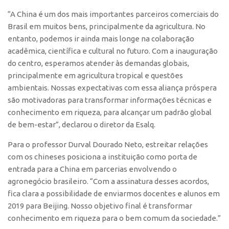
Edição 2017
“A China é um dos mais importantes parceiros comerciais do
Inovação em Números
Brasil em muitos bens, principalmente da agricultura. No
entanto, podemos ir ainda mais longe na colaboração
Propriedade Intelectual
acadêmica, científica e cultural no futuro. Com a inauguração
Formas de Proteção
do centro, esperamos atender às demandas globais,
principalmente em agricultura tropical e questões
Patentes
ambientais. Nossas expectativas com essa aliança próspera
Marcas
são motivadoras para transformar informações técnicas e
conhecimento em riqueza, para alcançar um padrão global
Softwares
de bem-estar”, declarou o diretor da Esalq.
Cultivares
Para o professor Durval Dourado Neto, estreitar relações
Desenho Industrial
com os chineses posiciona a instituição como porta de
Buscar Anterioridade
entrada para a China em parcerias envolvendo o
Como solicitar
agronegócio brasileiro. “Com a assinatura desses acordos,
fica clara a possibilidade de enviarmos docentes e alunos em
Portal do Inventor
2019 para Beijing. Nosso objetivo final é transformar
VPI – Vocação para Inovação
conhecimento em riqueza para o bem comum da sociedade.”