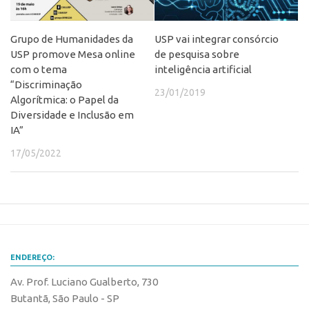
Banco de Patentes
Patentes em Destaque
Grupo de Humanidades da
USP vai integrar consórcio
USP promove Mesa online
de pesquisa sobre
Inteligência Competitiva
com o tema
inteligência artificial
Showroom de Tecnologias
“Discriminação
23/01/2019
Algorítmica: o Papel da
Empreendedorismo
Diversidade e Inclusão em
IA”
Jornada Empreendedora
17/05/2022
Bolsas
Bolsa Empreendedorismo
Bolsa Startup USP
Prêmio USP de Empreendedorismo
Entidades
ENDEREÇO:
Pesquisa
Av. Prof. Luciano Gualberto, 730
EMBRAPIIs
Butantã, São Paulo - SP