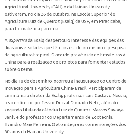
Agricultural University (CAU) e da Hainan University
CEPIX
estiveram, no dia 26 de outubro, na Escola Superior de
CPEs
Agricultura Luiz de Queiroz (Esalq) da USP, em Piracicaba,
para formalizar a parceria.
INCTs
PRPI/USP
A
expertise
da Esalq despertou o interesse das equipes das
duas universidades que têm investido no ensino e pesquisa
InovaUSP
de agricultura tropical. O acordo prevê a ida de brasileiros à
Comunicação
China para a realização de projetos para fomentar estudos
sobre o tema.
Eventos
Agenda AUSPIN
No dia 18 de dezembro, ocorreu a inauguração do Centro de
Inovação para a Agricultura China-Brasil. Participaram da
Fala Inovação
cerimônia o diretor da Esalq, professor Luiz Gustavo Nussio,
Premiações
o vice-diretor, professor Durval Dourado Neto, além do
segundo titular da cátedra Luiz de Queiroz, Marcos Sawaya
Edição 2025
Jank, e do professor do Departamento de Zootecnia,
Edição 2021
Evandro Maia Ferreira. O ato integra as comemorações dos
Edição 2019
60 anos da Hainan University.