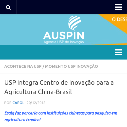
AUSPIN
Portal do Inventor
Hub USP Inovação
Portal de Atendimento
Agência
ACONTECE NA USP
/
MOMENTO USP INOVAÇÃO
Institucional
USP integra Centro de Inovação para a
Coordenação
Agricultura China-Brasil
Polos
POR
CAROL
· 20/12/2018
Polo Capital
Esalq faz parceria com instituições chinesas para pesquisa em
Polo Lorena
agricultura tropical
Polo Ribeirão Preto