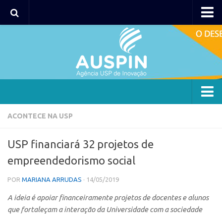
AUSPIN
Portal do Inventor
Hub USP Inovação
Portal de Atendimento
Agência
ACONTECE NA USP
Institucional
USP financiará 32 projetos de
Coordenação
empreendedorismo social
Polos
POR
MARIANA ARRUDAS
· 14/05/2019
Polo Capital
A ideia é apoiar financeiramente projetos de docentes e alunos
Polo Lorena
que fortaleçam a interação da Universidade com a sociedade
Polo Ribeirão Preto