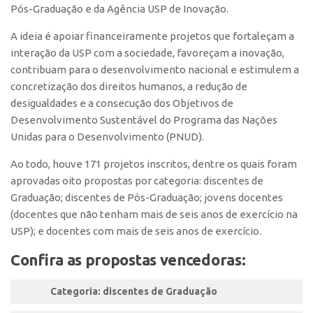
Pós-Graduação e da Agência USP de Inovação.
CEPIX
A ideia é apoiar financeiramente projetos que fortaleçam a
CPEs
interação da USP com a sociedade, favoreçam a inovação,
INCTs
contribuam para o desenvolvimento nacional e estimulem a
concretização dos direitos humanos, a redução de
PRPI/USP
desigualdades e a consecução dos Objetivos de
InovaUSP
Desenvolvimento Sustentável do Programa das Nações
Unidas para o Desenvolvimento (PNUD).
Comunicação
Eventos
Ao todo, houve 171 projetos inscritos, dentre os quais foram
aprovadas oito propostas por categoria: discentes de
Agenda AUSPIN
Graduação; discentes de Pós-Graduação; jovens docentes
Fala Inovação
(docentes que não tenham mais de seis anos de exercício na
USP); e docentes com mais de seis anos de exercício.
Premiações
Edição 2025
Confira as propostas vencedoras:
Edição 2021
Categoria: discentes de Graduação
Edição 2019