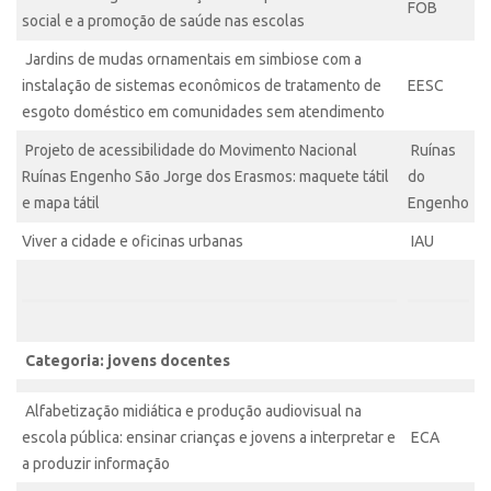
FOB
CEPIDs
social e a promoção de saúde nas escolas
CEPIX
Jardins de mudas ornamentais em simbiose com a
CPEs
instalação de sistemas econômicos de tratamento de
EESC
esgoto doméstico em comunidades sem atendimento
INCTs
Projeto de acessibilidade do Movimento Nacional
Ruínas
PRPI/USP
Ruínas Engenho São Jorge dos Erasmos: maquete tátil
do
InovaUSP
e mapa tátil
Engenho
Eventos
Viver a cidade e oficinas urbanas
IAU
Bússola da Inovação
Agenda AUSPIN
SGE
Categoria: jovens docentes
Fala Inovação (Webinar)
Alfabetização midiática e produção audiovisual na
SciBiz
escola pública: ensinar crianças e jovens a interpretar e
ECA
a produzir informação