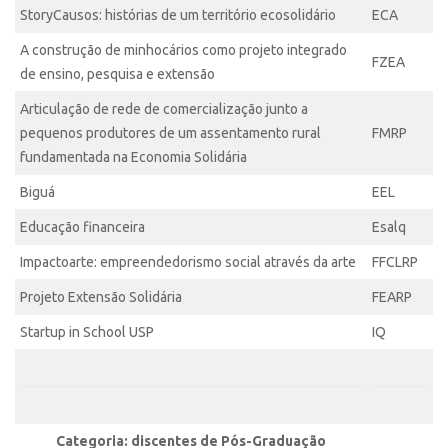
StoryCausos
: histórias de um território ecosolidário
ECA
Edição 2017
Inovação em Números
A construção de minhocários como projeto integrado
FZEA
de ensino, pesquisa e extensão
Propriedade Intelectual
Articulação de rede de comercialização junto a
Formas de Proteção
pequenos produtores de um assentamento rural
FMRP
Patentes
fundamentada na Economia Solidária
Marcas
Biguá
EEL
Softwares
Educação financeira
Esalq
Cultivares
Impactoarte: empreendedorismo social através da arte
FFCLRP
Desenho Industrial
Projeto Extensão Solidária
FEARP
Buscar Anterioridade
Startup in School USP
IQ
Como solicitar
Portal do Inventor
VPI – Vocação para Inovação
Categoria: discentes de Pós-Graduação