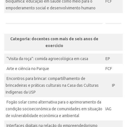
bioquímica: educação em saúde como meio para o
FCF
Banco de Patentes
empoderamento social e desenvolvimento humano
Patentes em Destaque
Inteligência Competitiva
Showroom de Tecnologias
Categoria: docentes com mais de seis anos de
Empreendedorismo
exercício
Jornada Empreendedora
“Visita da roça”: comida agroecológica em casa
EP
Bolsas
Arte e ciência no Parque
FCF
Bolsa Empreendedorismo
Encontros para brincar: compartilhamento de
Bolsa Startup USP
brincadeiras e práticas culturais na Casa das Culturas
IP
Prêmio USP de Empreendedorismo
Indígenas da USP
Entidades
Fogão solar como alternativa para o aprimoramento da
condição socioeconômica de comunidades em situação
IAG
Pesquisa
de vulnerabilidade econômica e ambiental
EMBRAPIIs
Interfaces digitais na relação do empreendedorismo