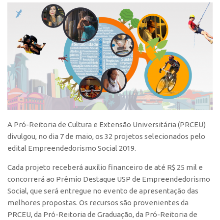
Polo São Carlos
Programas
Bolsa Empreendedorismo
Bolsa Startup USP
PGI-USP
Conexão USP
Conexão Inter-USP
Leis e Normas
A Pró-Reitoria de Cultura e Extensão Universitária (PRCEU)
divulgou, no dia 7 de maio, os 32 projetos selecionados pelo
Portal do Inventor
edital Empreendedorismo Social 2019.
Inteligência Competitiva
Cada projeto receberá auxílio financeiro de até R$ 25 mil e
Editais
concorrerá ao Prêmio Destaque USP de Empreendedorismo
Pesquisa na USP
Social, que será entregue no evento de apresentação das
melhores propostas. Os recursos são provenientes da
EMBRAPIIs
PRCEU, da Pró-Reitoria de Graduação, da Pró-Reitoria de
CEPIDs