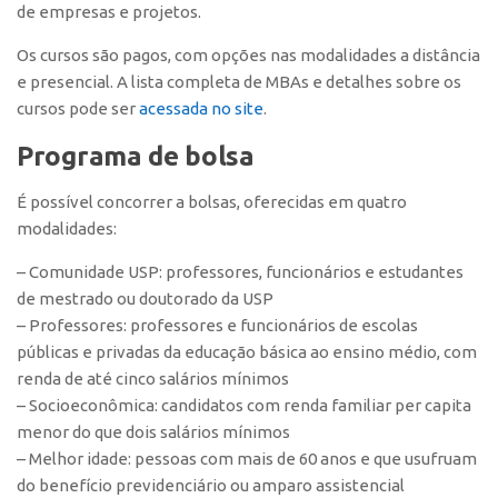
de empresas e projetos.
CEPIX
Os cursos são pagos, com opções nas modalidades a distância
CPEs
e presencial. A lista completa de MBAs e detalhes sobre os
cursos pode ser
acessada no site
.
INCTs
PRPI/USP
Programa de bolsa
InovaUSP
É possível concorrer a bolsas, oferecidas em quatro
Comunicação
modalidades:
Eventos
– Comunidade USP: professores, funcionários e estudantes
Agenda AUSPIN
de mestrado ou doutorado da USP
– Professores: professores e funcionários de escolas
Fala Inovação
públicas e privadas da educação básica ao ensino médio, com
Premiações
renda de até cinco salários mínimos
– Socioeconômica: candidatos com renda familiar per capita
Edição 2025
menor do que dois salários mínimos
Edição 2021
– Melhor idade: pessoas com mais de 60 anos e que usufruam
Edição 2019
do benefício previdenciário ou amparo assistencial