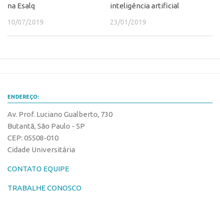
Patrimônio Genético
na Esalq
inteligência artificial
Leis e Normas
10/07/2019
23/01/2019
Transferência de Tecnologia
Editais de TT
PD&I
Convênios
ENDEREÇO:
Chamamento
Av. Prof. Luciano Gualberto, 730
Parcerias PD&I
Butantã, São Paulo - SP
PIPE/FAPESP
CEP: 05508-010
Cidade Universitária
SPRINT
Exceções
CONTATO EQUIPE
Programas
TRABALHE CONOSCO
Conexão USP
Conexão Inter-USP