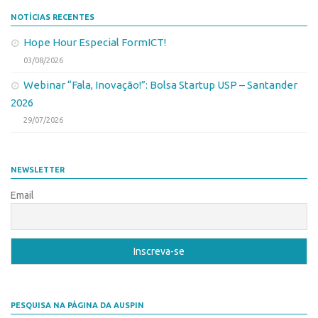
Banco de Patentes
NOTÍCIAS RECENTES
Patentes em Destaque
Hope Hour Especial FormICT!
03/08/2026
Inteligência Competitiva
Webinar “Fala, Inovação!”: Bolsa Startup USP – Santander
Showroom de Tecnologias
2026
Empreendedorismo
29/07/2026
Jornada Empreendedora
Bolsas
NEWSLETTER
Bolsa Empreendedorismo
Email
Bolsa Startup USP
Prêmio USP de Empreendedorismo
Entidades
Pesquisa
EMBRAPIIs
PESQUISA NA PÁGINA DA AUSPIN