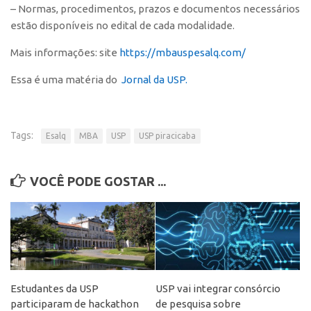
– Normas, procedimentos, prazos e documentos necessários
Edição 2017
estão disponíveis no edital de cada modalidade.
Inovação em Números
Mais informações: site
https://mbauspesalq.com/
Propriedade Intelectual
Essa é uma matéria do
Jornal da USP.
Formas de Proteção
Patentes
Marcas
Tags:
Esalq
MBA
USP
USP piracicaba
Softwares
Cultivares
VOCÊ PODE GOSTAR ...
Desenho Industrial
Buscar Anterioridade
Como solicitar
Portal do Inventor
Estudantes da USP
USP vai integrar consórcio
VPI – Vocação para Inovação
participaram de hackathon
de pesquisa sobre