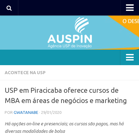
AUSPIN
Portal do Inventor
Hub USP Inovação
Portal de Atendimento
Agência
ACONTECE NA USP
Institucional
USP em Piracicaba oferece cursos de
Coordenação
MBA em áreas de negócios e marketing
Polos
POR
GWATANABE
· 29/01/2020
Polo Capital
Há opções on-line e presenciais; os cursos são pagos, mas há
Polo Lorena
diversas modalidades de bolsa
Polo Ribeirão Preto