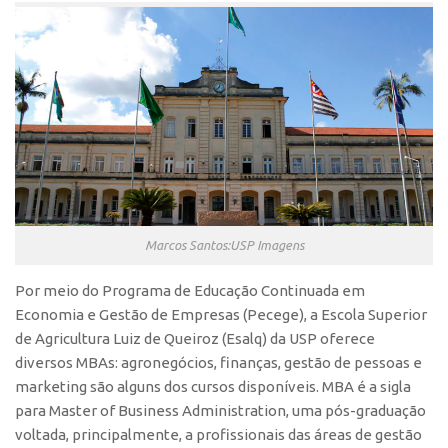
Polo São Carlos
Programas
Bolsa Empreendedorismo
Bolsa Startup USP
PGI-USP
Conexão USP
Conexão Inter-USP
Marcos Santos:USP Imagens
Leis e Normas
Portal do Inventor
Por meio do Programa de Educação Continuada em
Inteligência Competitiva
Economia e Gestão de Empresas (Pecege), a Escola Superior
de Agricultura Luiz de Queiroz (Esalq) da USP oferece
Editais
diversos MBAs: agronegócios, finanças, gestão de pessoas e
Pesquisa na USP
marketing são alguns dos cursos disponíveis. MBA é a sigla
para Master of Business Administration, uma pós-graduação
EMBRAPIIs
voltada, principalmente, a profissionais das áreas de gestão
CEPIDs