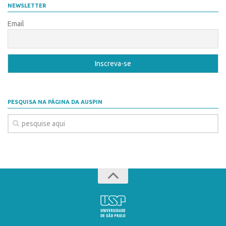
CEPIDs
NEWSLETTER
CEPIX
Email
CPEs
INCTs
PRPI/USP
InovaUSP
PESQUISA NA PÁGINA DA AUSPIN
Eventos
Bússola da Inovação
Agenda AUSPIN
SGE
Fala Inovação (Webinar)
SciBiz