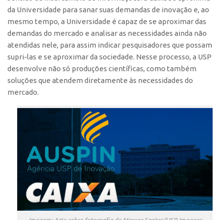
da Universidade para sanar suas demandas de inovação e, ao
CEPIX
mesmo tempo, a Universidade é capaz de se aproximar das
CPEs
demandas do mercado e analisar as necessidades ainda não
atendidas nele, para assim indicar pesquisadores que possam
INCTs
supri-las e se aproximar da sociedade. Nesse processo, a USP
PRPI/USP
desenvolve não só produções científicas, como também
soluções que atendem diretamente às necessidades do
InovaUSP
mercado.
Comunicação
Eventos
Agenda AUSPIN
Fala Inovação
Premiações
Edição 2025
Edição 2021
Edição 2019
Imagem: Arte sobre fotografia de Marcos Santos/USP Imagens