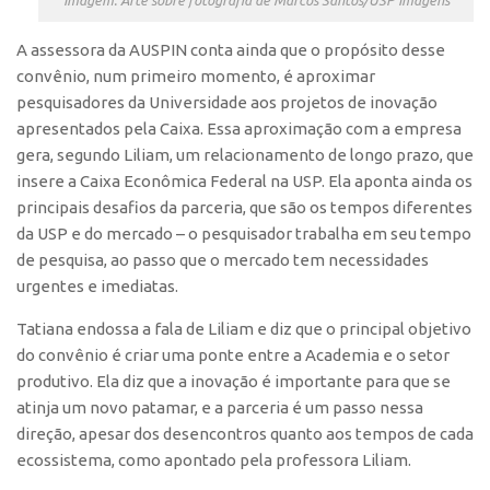
Edição 2017
A assessora da AUSPIN conta ainda que o propósito desse
Inovação em Números
convênio, num primeiro momento, é aproximar
Propriedade Intelectual
pesquisadores da Universidade aos projetos de inovação
apresentados pela Caixa. Essa aproximação com a empresa
Formas de Proteção
gera, segundo Liliam, um relacionamento de longo prazo, que
Patentes
insere a Caixa Econômica Federal na USP. Ela aponta ainda os
Marcas
principais desafios da parceria, que são os tempos diferentes
da USP e do mercado – o pesquisador trabalha em seu tempo
Softwares
de pesquisa, ao passo que o mercado tem necessidades
Cultivares
urgentes e imediatas.
Desenho Industrial
Tatiana endossa a fala de Liliam e diz que o principal objetivo
Buscar Anterioridade
do convênio é criar uma ponte entre a Academia e o setor
produtivo. Ela diz que a inovação é importante para que se
Como solicitar
atinja um novo patamar, e a parceria é um passo nessa
Portal do Inventor
direção, apesar dos desencontros quanto aos tempos de cada
VPI – Vocação para Inovação
ecossistema, como apontado pela professora Liliam.