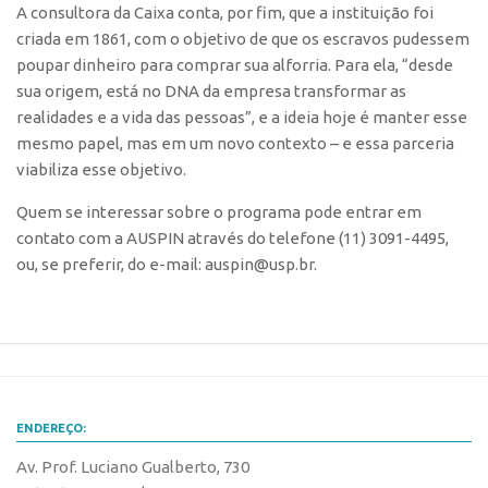
Patrimônio Genético
A consultora da Caixa conta, por fim, que a instituição foi
criada em 1861, com o objetivo de que os escravos pudessem
Leis e Normas
poupar dinheiro para comprar sua alforria. Para ela, “desde
Transferência de Tecnologia
sua origem, está no DNA da empresa transformar as
Editais de TT
realidades e a vida das pessoas”, e a ideia hoje é manter esse
mesmo papel, mas em um novo contexto – e essa parceria
PD&I
viabiliza esse objetivo.
Convênios
Quem se interessar sobre o programa pode entrar em
Chamamento
contato com a AUSPIN através do telefone (11) 3091-4495,
Parcerias PD&I
ou, se preferir, do e-mail: auspin@usp.br.
PIPE/FAPESP
SPRINT
Exceções
Programas
ENDEREÇO:
Conexão USP
Av. Prof. Luciano Gualberto, 730
Conexão Inter-USP