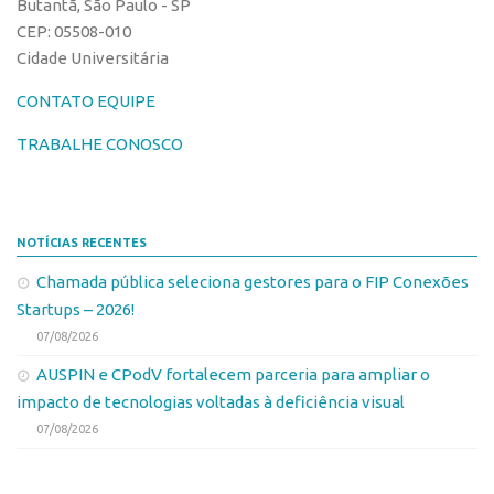
Butantã, São Paulo - SP
Banco de Patentes
CEP: 05508-010
Cidade Universitária
Patentes em Destaque
Inteligência Competitiva
CONTATO EQUIPE
Showroom de Tecnologias
TRABALHE CONOSCO
Empreendedorismo
Jornada Empreendedora
NOTÍCIAS RECENTES
Bolsas
Chamada pública seleciona gestores para o FIP Conexões
Bolsa Empreendedorismo
Startups – 2026!
Bolsa Startup USP
07/08/2026
Prêmio USP de Empreendedorismo
AUSPIN e CPodV fortalecem parceria para ampliar o
Entidades
impacto de tecnologias voltadas à deficiência visual
Pesquisa
07/08/2026
EMBRAPIIs