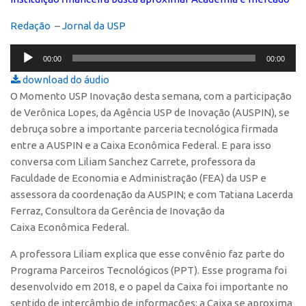
Polo São Carlos
Redação
–
Jornal da USP
Programas
Tocador
Bolsa Empreendedorismo
00:00
00:00
de
download do áudio
Bolsa Startup USP
áudio
O
Momento USP Inovação
desta semana, com a participação
PGI-USP
de Verônica Lopes, da Agência USP de Inovação (AUSPIN), se
Conexão USP
debruça sobre a importante parceria tecnológica firmada
entre a AUSPIN e a Caixa Econômica Federal. E para isso
Conexão Inter-USP
conversa com Liliam Sanchez Carrete, professora da
Leis e Normas
Faculdade de Economia e Administração (FEA) da USP e
Portal do Inventor
assessora da coordenação da AUSPIN; e com Tatiana Lacerda
Ferraz, Consultora da Gerência de Inovação da
Inteligência Competitiva
Caixa Econômica Federal.
Editais
A professora Liliam explica que esse convênio faz parte do
Pesquisa na USP
Programa Parceiros Tecnológicos (PPT). Esse programa foi
EMBRAPIIs
desenvolvido em 2018, e o papel da Caixa foi importante no
sentido de intercâmbio de informações: a Caixa se aproxima
CEPIDs