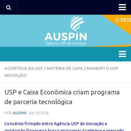
AUSPIN
Portal do Inventor
Hub USP Inovação
Portal de Atendimento
Agência
ACONTECE NA USP
/
MATÉRIA DE CAPA
/
MOMENTO USP
INOVAÇÃO
Institucional
Coordenação
USP e Caixa Econômica criam programa
Polos
de parceria tecnológica
Polo Capital
POR
AUSPIN
· 03/10/2018
Polo Lorena
Convênio firmado entre Agência USP de Inovação e
Polo Ribeirão Preto
instituição financeira busca aproximar Academia e mercado