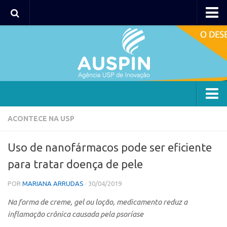
AUSPIN
Portal do Inventor
Hub USP Inovação
Portal de Atendimento
Agência
ACONTECE NA USP
Institucional
Uso de nanofármacos pode ser eficiente
Coordenação
para tratar doença de pele
Polos
POR
MARIANA ARRUDAS
· 30/04/2019
Polo Capital
Na forma de creme, gel ou loção, medicamento reduz a
Polo Lorena
inflamação crônica causada pela psoríase
Polo Ribeirão Preto