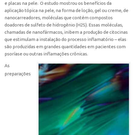
e placas na pele. O estudo mostrou os benefícios da
CEPIX
aplicação tópica na pele, na forma de loção, gel ou creme, de
nanocarreadores, moléculas que contém compostos
CPEs
doadores de sulfeto de hidrogênio (H2S). Essas moléculas,
INCTs
chamadas de nanofármacos, inibem a produção de citocinas
que estimulam a instalação do processo inflamatório – elas
PRPI/USP
são produzidas em grandes quantidades em pacientes com
InovaUSP
psoríase ou outras inflamações crônicas.
Comunicação
As
Eventos
preparações
Agenda AUSPIN
Fala Inovação
Premiações
Edição 2025
Edição 2021
Edição 2019