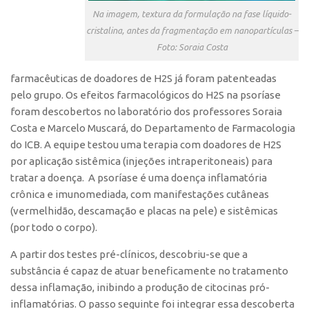
Edição 2017
Na imagem, textura da formulação na fase líquido-
cristalina, antes da fragmentação em nanopartículas –
Inovação em Números
Foto: Soraia Costa
Propriedade Intelectual
farmacêuticas de doadores de H2S já foram patenteadas
Formas de Proteção
pelo grupo. Os efeitos farmacológicos do H2S na psoríase
Patentes
foram descobertos no laboratório dos professores Soraia
Costa e Marcelo Muscará, do Departamento de Farmacologia
Marcas
do ICB. A equipe testou uma terapia com doadores de H2S
Softwares
por aplicação sistêmica (injeções intraperitoneais) para
Cultivares
tratar a doença. A psoríase é uma doença inflamatória
crônica e imunomediada, com manifestações cutâneas
Desenho Industrial
(vermelhidão, descamação e placas na pele) e sistêmicas
Buscar Anterioridade
(por todo o corpo).
Como solicitar
A partir dos testes pré-clínicos, descobriu-se que a
Portal do Inventor
substância é capaz de atuar beneficamente no tratamento
dessa inflamação, inibindo a produção de citocinas pró-
VPI – Vocação para Inovação
inflamatórias. O passo seguinte foi integrar essa descoberta