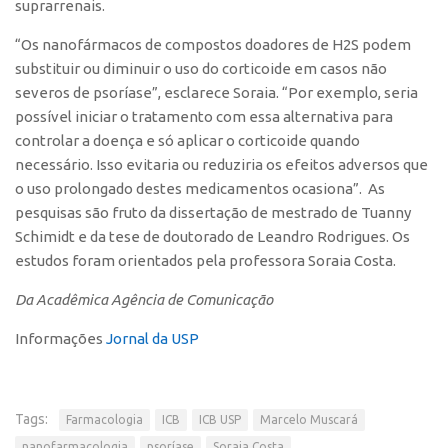
suprarrenais.
CEPIDs
“Os nanofármacos de compostos doadores de H2S podem
CEPIX
substituir ou diminuir o uso do corticoide em casos não
CPEs
severos de psoríase”, esclarece Soraia. “Por exemplo, seria
INCTs
possível iniciar o tratamento com essa alternativa para
controlar a doença e só aplicar o corticoide quando
PRPI/USP
necessário. Isso evitaria ou reduziria os efeitos adversos que
InovaUSP
o uso prolongado destes medicamentos ocasiona”. As
Eventos
pesquisas são fruto da dissertação de mestrado de Tuanny
Schimidt e da tese de doutorado de Leandro Rodrigues. Os
Bússola da Inovação
estudos foram orientados pela professora Soraia Costa.
Agenda AUSPIN
Da Acadêmica Agência de Comunicação
SGE
Informações
Jornal da USP
Fala Inovação (Webinar)
SciBiz
Tags:
Farmacologia
ICB
ICB USP
Marcelo Muscará
nanofarmacologia
psoríase
Soraia Costa