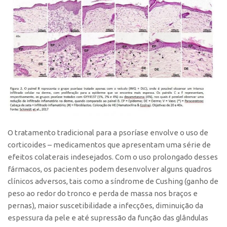
Banco de Patentes
Patentes em Destaque
Inteligência Competitiva
Showroom de Tecnologias
Empreendedorismo
Jornada Empreendedora
Bolsas
Bolsa Empreendedorismo
O tratamento tradicional para a psoríase envolve o uso de
corticoides – medicamentos que apresentam uma série de
Bolsa Startup USP
efeitos colaterais indesejados. Com o uso prolongado desses
Prêmio USP de Empreendedorismo
fármacos, os pacientes podem desenvolver alguns quadros
Entidades
clínicos adversos, tais como a síndrome de Cushing (ganho de
peso ao redor do tronco e perda de massa nos braços e
Pesquisa
pernas), maior suscetibilidade a infecções, diminuição da
EMBRAPIIs
espessura da pele e até supressão da função das glândulas