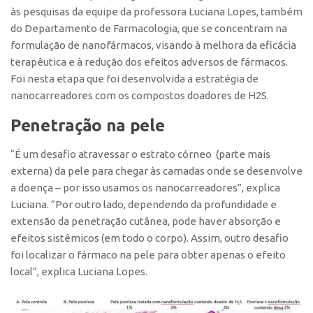
Patrimônio Genético
às pesquisas da equipe da professora Luciana Lopes, também
Leis e Normas
do Departamento de Farmacologia, que se concentram na
formulação de nanofármacos, visando à melhora da eficácia
Transferência de Tecnologia
terapêutica e à redução dos efeitos adversos de fármacos.
Editais de TT
Foi nesta etapa que foi desenvolvida a estratégia de
nanocarreadores com os compostos doadores de H2S.
PD&I
Convênios
Penetração na pele
Chamamento
“É um desafio atravessar o estrato córneo (parte mais
Parcerias PD&I
externa) da pele para chegar às camadas onde se desenvolve
a doença – por isso usamos os nanocarreadores”, explica
PIPE/FAPESP
Luciana. “Por outro lado, dependendo da profundidade e
SPRINT
extensão da penetração cutânea, pode haver absorção e
Exceções
efeitos sistêmicos (em todo o corpo). Assim, outro desafio
foi localizar o fármaco na pele para obter apenas o efeito
Programas
local”, explica Luciana Lopes.
Conexão USP
Conexão Inter-USP