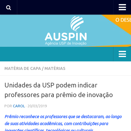
AUSPIN
Portal do Inventor
Hub USP Inovação
Portal de Atendimento
Agência
MATÉRIA DE CAPA
/
MATÉRIAS
Institucional
Unidades da USP podem indicar
Coordenação
professores para prêmio de inovação
Polos
POR
CAROL
· 20/03/2019
Polo Capital
Prêmio reconhece os professores que se destacaram, ao longo
Polo Lorena
de suas atividades acadêmicas, com contribuições para
Polo Ribeirão Preto
inovações científicas, tecnológicas ou culturais