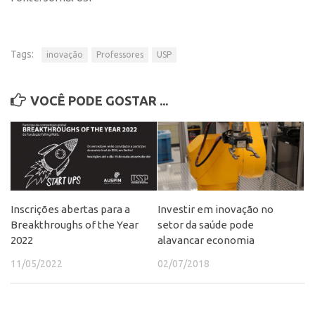
Patrimônio Genético
Leis e Normas
Transferência de Tecnologia
Tags:
inovação
Professores
USP
Editais de TT
PD&I
VOCÊ PODE GOSTAR ...
Convênios
Chamamento
Parcerias PD&I
PIPE/FAPESP
Inscrições abertas para a
Investir em inovação no
SPRINT
Breakthroughs of the Year
setor da saúde pode
Exceções
2022
alavancar economia
Programas
11/05/2022
02/07/2018
Conexão USP
Conexão Inter-USP