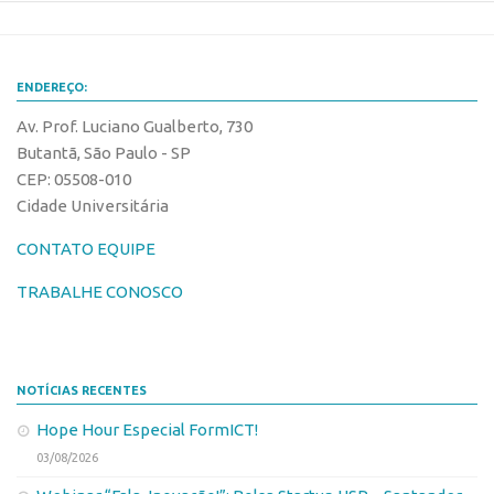
Banco de Patentes
Patentes em Destaque
ENDEREÇO:
Inteligência Competitiva
Av. Prof. Luciano Gualberto, 730
Showroom de Tecnologias
Butantã, São Paulo - SP
Empreendedorismo
CEP: 05508-010
Cidade Universitária
Jornada Empreendedora
Bolsas
CONTATO EQUIPE
Bolsa Empreendedorismo
TRABALHE CONOSCO
Bolsa Startup USP
Prêmio USP de Empreendedorismo
NOTÍCIAS RECENTES
Entidades
Hope Hour Especial FormICT!
Pesquisa
03/08/2026
EMBRAPIIs