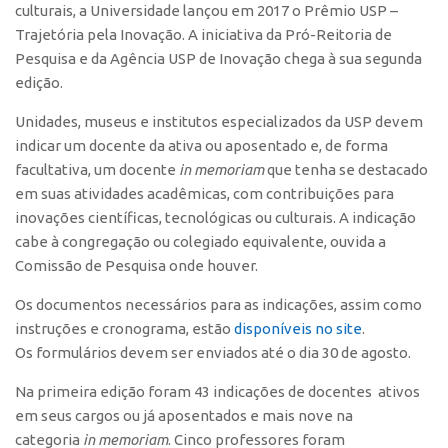
culturais, a Universidade lançou em 2017 o Prêmio USP –
CEPIX
Trajetória pela Inovação. A iniciativa da Pró-Reitoria de
Pesquisa e da Agência USP de Inovação chega à sua segunda
CPEs
edição.
INCTs
Unidades, museus e institutos especializados da USP devem
PRPI/USP
indicar um docente da ativa ou aposentado e, de forma
InovaUSP
facultativa, um docente
in memoriam
que tenha se destacado
em suas atividades acadêmicas, com contribuições para
Comunicação
inovações científicas, tecnológicas ou culturais. A indicação
Eventos
cabe à congregação ou colegiado equivalente, ouvida a
Agenda AUSPIN
Comissão de Pesquisa onde houver.
Fala Inovação
Os documentos necessários para as indicações, assim como
instruções e cronograma, estão
disponíveis no site
.
Premiações
Os formulários devem ser enviados até o dia 30 de agosto.
Edição 2025
Na primeira edição foram 43 indicações de docentes ativos
Edição 2021
em seus cargos ou já aposentados e mais nove na
Edição 2019
categoria
in memoriam
. Cinco professores foram