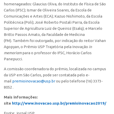
homenageados: Glaucius Oliva, do Instituto de Física de São
Edição 2017
Carlos (IFSC); Ismar de Oliveira Soares, da Escola de
Inovação em Números
Comunicações e Artes (ECA); Kazuo Nishimoto, da Escola
Propriedade Intelectual
Politécnica (Poli); José Roberto Postali Parra, da Escola
Superior de Agricultura Luiz de Queiroz (Esalq); e Marcelo
Formas de Proteção
Britto Passos Amato, da Faculdade de Medicina
Patentes
(FM). Também foi outorgado, por indicação do reitor Vahan
Agopyan, o Prêmio USP Trajetória pela Inovação
in
Marcas
memoriam
para o professor do IFSC, Horácio Carlos
Softwares
Panepucci.
Cultivares
A comissão coordenadora do prêmio, localizada no campus
Desenho Industrial
da USP em São Carlos, pode ser contatada pelo e-
Buscar Anterioridade
mail
premioinovacao@usp.br
ou pelo telefone (16) 3373-
8052 .
Como solicitar
Mais informações:
Portal do Inventor
site
http://www.inovacao.usp.br/premioinovacao2019/
VPI – Vocação para Inovação
Fonte: Jornal USP