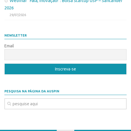
Webinar “Fala, Inovação!”: Bolsa Startup USP – Santander
CEPIDs
2026
CEPIX
29/07/2026
CPEs
INCTs
NEWSLETTER
PRPI/USP
Email
InovaUSP
Eventos
Bússola da Inovação
Agenda AUSPIN
SGE
PESQUISA NA PÁGINA DA AUSPIN
Fala Inovação (Webinar)
SciBiz