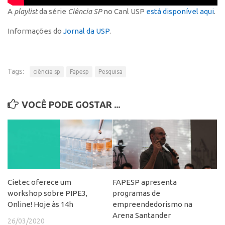
A
playlist
da série
Ciência SP
no Canl USP
está disponível aqui
.
CEPIX
Informações do
Jornal da USP
.
CPEs
INCTs
PRPI/USP
Tags:
ciência sp
Fapesp
Pesquisa
InovaUSP
Comunicação
VOCÊ PODE GOSTAR ...
Eventos
Agenda AUSPIN
Fala Inovação
Premiações
Cietec oferece um
FAPESP apresenta
Edição 2025
workshop sobre PIPE3,
programas de
Edição 2021
Online! Hoje às 14h
empreendedorismo na
Arena Santander
Edição 2019
26/03/2020