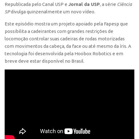
Republicada pelo Canal USP e
Jornal da USP
, a série
Ciência
Polo São Carlos
SP
divulga quinzenalmente um novo vídeo.
Programas
Este episódio mostra um projeto apoiado pela Fapesp que
Bolsa Empreendedorismo
possibilita a cadeirantes com grandes restrições de
Bolsa Startup USP
locomoção controlar suas cadeiras de rodas motorizadas
com movimentos da cabeça, da face ou até mesmo da íris. A
PGI-USP
tecnologia foi desenvolvida pela Hoobox Robotics e em
Conexão USP
breve deve estar disponível no Brasil.
Conexão Inter-USP
Leis e Normas
Portal do Inventor
Inteligência Competitiva
Editais
Pesquisa na USP
EMBRAPIIs
CEPIDs