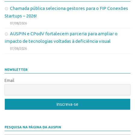
Patrimônio Genético
Chamada pública seleciona gestores para o FIP Conexões
Leis e Normas
Startups – 2026!
Transferência de Tecnologia
07/08/2026
Editais de TT
AUSPIN e CPodV fortalecem parceria para ampliar o
impacto de tecnologias voltadas à deficiência visual
PD&I
07/08/2026
Convênios
Chamamento
NEWSLETTER
Parcerias PD&I
Email
PIPE/FAPESP
SPRINT
Exceções
Programas
Conexão USP
PESQUISA NA PÁGINA DA AUSPIN
Conexão Inter-USP