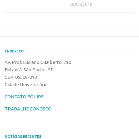
28/06/2018
Edição 2017
Inovação em Números
Propriedade Intelectual
Formas de Proteção
Patentes
ENDEREÇO:
Marcas
Av. Prof. Luciano Gualberto, 730
Softwares
Butantã, São Paulo - SP
CEP: 05508-010
Cultivares
Cidade Universitária
Desenho Industrial
CONTATO EQUIPE
Buscar Anterioridade
TRABALHE CONOSCO
Como solicitar
Portal do Inventor
VPI – Vocação para Inovação
NOTÍCIAS RECENTES