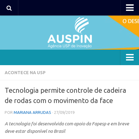
AUSPIN
Portal do Inventor
Hub USP Inovação
Portal de Atendimento
Agência
ACONTECE NA USP
Institucional
Tecnologia permite controle de cadeira
Coordenação
de rodas com o movimento da face
Polos
POR
MARIANA ARRUDAS
· 27/09/2019
Polo Capital
A tecnologia foi desenvolvida com apoio da Fapesp e em breve
Polo Lorena
deve estar disponível no Brasil
Polo Ribeirão Preto