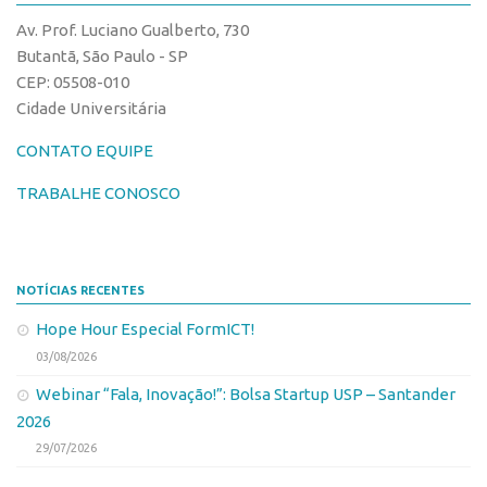
CPEs
Comunicação
Av. Prof. Luciano Gualberto, 730
CEPIDs
Eventos
Butantã, São Paulo - SP
INCTs
CEP: 05508-010
Agenda AUSPIN
Cidade Universitária
PRPI/USP
Fala Inovação
InovaUSP
CONTATO EQUIPE
Premiações
Comunicação
Edição 2017
TRABALHE CONOSCO
Eventos
Edição 2019
Agenda AUSPIN
Edição 2021
NOTÍCIAS RECENTES
Fala Inovação
Inovação em Números
Hope Hour Especial FormICT!
Premiações
AUSPIN
03/08/2026
Edição 2017
Destaques do Mês
Webinar “Fala, Inovação!”: Bolsa Startup USP – Santander
Edição 2019
Agência
2026
Edição 2021
29/07/2026
Institucional
Inovação em Números