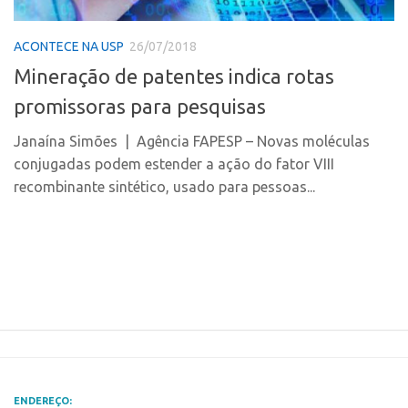
Polo Ribeirão Preto
Conexão USP
ACONTECE NA USP
26/07/2018
Polo São Carlos
Conexão Inter-USP
Mineração de patentes indica rotas
Programas
Leis e Normas
promissoras para pesquisas
Bolsa 2025
Portal do Inventor
Startup USP
Janaína Simões | Agência FAPESP – Novas moléculas
Inteligência Competitiva
conjugadas podem estender a ação do fator VIII
Conexão USP
Chamamento
recombinante sintético, usado para pessoas...
Conexão Inter-USP
Pesquisa na USP
Leis e Normas
EMBRAPIIs
Portal do Inventor
CPEs
Inteligência Competitiva
CEPIDs
Chamamento
INCTs
Pesquisa na USP
PRPI/USP
EMBRAPIIs
InovaUSP
ENDEREÇO: