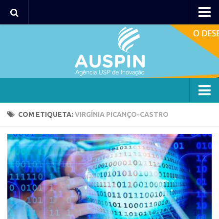
Agency
Agência
Institucional
Coordenação
Polos
Agency
COM ETIQUETA:
VIRGÍNIA PICANÇO-CASTRO
Polo Capital
Agência
Polo Lorena
Institucional
Polo Ribeirão Preto
Coordenação
Polo São Carlos
Polos
Programas
Polo Capital
Bolsa 2025
Polo Lorena
Startup USP