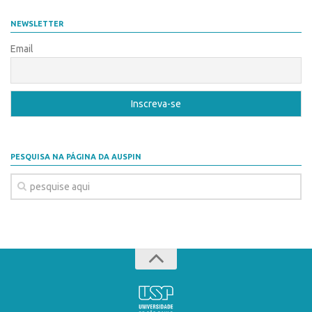
Coordenação
AUSPIN
NEWSLETTER
Polos
Destaques do Mês
Email
Polo Capital
Agência
Polo Lorena
Institucional
Polo Ribeirão Preto
Coordenação
Polo São Carlos
Polos
Programas
PESQUISA NA PÁGINA DA AUSPIN
Polo Capital
Bolsa Empreendedorismo
Polo Lorena
Bolsa Startup USP
Polo Ribeirão Preto
PGI-USP
Polo São Carlos
Conexão USP
Programas
Conexão Inter-USP
Bolsa Empreendedorismo
Leis e Normas
Bolsa Startup USP
Portal do Inventor