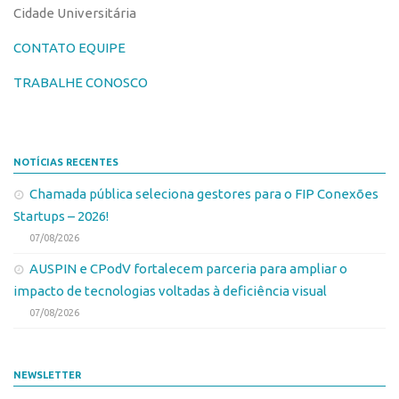
Coordenação
Cidade Universitária
AUSPIN
Polos
CONTATO EQUIPE
Destaques do Mês
Polo Capital
TRABALHE CONOSCO
Agência
Polo Lorena
Institucional
Polo Ribeirão Preto
Coordenação
Polo São Carlos
NOTÍCIAS RECENTES
Polos
Programas
Chamada pública seleciona gestores para o FIP Conexões
Polo Capital
Bolsa Empreendedorismo
Startups – 2026!
Polo Lorena
07/08/2026
Bolsa Startup USP
Polo Ribeirão Preto
AUSPIN e CPodV fortalecem parceria para ampliar o
PGI-USP
impacto de tecnologias voltadas à deficiência visual
Polo São Carlos
Conexão USP
07/08/2026
Programas
Conexão Inter-USP
Bolsa Empreendedorismo
Leis e Normas
NEWSLETTER
Bolsa Startup USP
Portal do Inventor