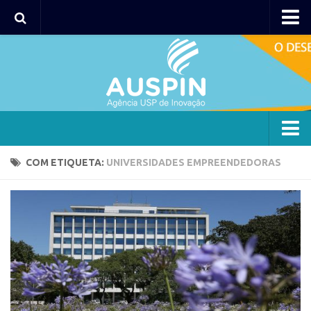
Agency
Agência
Institucional
Coordenação
Polos
Agency
COM ETIQUETA:
UNIVERSIDADES EMPREENDEDORAS
Polo Capital
Agência
Polo Lorena
Institucional
Polo Ribeirão Preto
Coordenação
Polo São Carlos
Polos
Programas
Polo Capital
Bolsa 2025
Polo Lorena
Startup USP