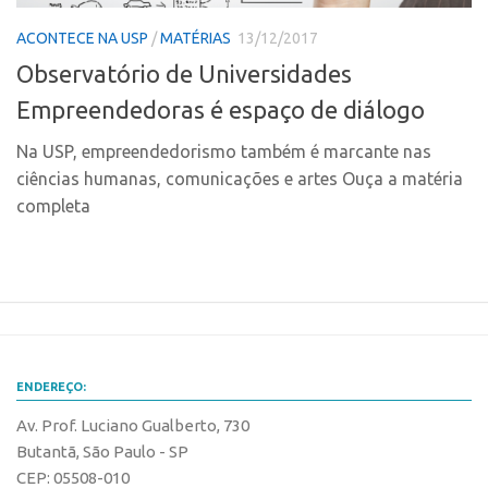
CPEs
Comunicação
ACONTECE NA USP
/
MATÉRIAS
13/12/2017
CEPIDs
Eventos
Observatório de Universidades
INCTs
Agenda AUSPIN
Empreendedoras é espaço de diálogo
PRPI/USP
Fala Inovação
InovaUSP
Na USP, empreendedorismo também é marcante nas
Premiações
ciências humanas, comunicações e artes Ouça a matéria
Comunicação
Edição 2017
completa
Eventos
Edição 2019
Agenda AUSPIN
Edição 2021
Fala Inovação
Inovação em Números
Premiações
AUSPIN
Edição 2017
Destaques do Mês
ENDEREÇO:
Edição 2019
Agência
Av. Prof. Luciano Gualberto, 730
Edição 2021
Butantã, São Paulo - SP
Institucional
Inovação em Números
CEP: 05508-010