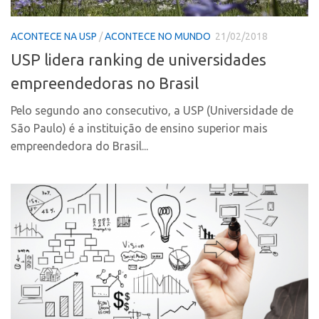
Polo Ribeirão Preto
Conexão USP
ACONTECE NA USP
/
ACONTECE NO MUNDO
21/02/2018
Polo São Carlos
Conexão Inter-USP
USP lidera ranking de universidades
Programas
Leis e Normas
empreendedoras no Brasil
Bolsa 2025
Portal do Inventor
Startup USP
Pelo segundo ano consecutivo, a USP (Universidade de
Inteligência Competitiva
São Paulo) é a instituição de ensino superior mais
Conexão USP
Chamamento
empreendedora do Brasil...
Conexão Inter-USP
Pesquisa na USP
Leis e Normas
EMBRAPIIs
Portal do Inventor
CPEs
Inteligência Competitiva
CEPIDs
Chamamento
INCTs
Pesquisa na USP
PRPI/USP
EMBRAPIIs
InovaUSP