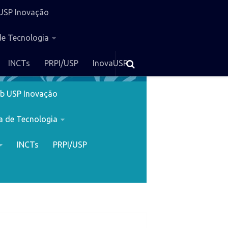
USP Inovação
de Tecnologia
INCTs
PRPI/USP
InovaUSP
b USP Inovação
a de Tecnologia
INCTs
PRPI/USP