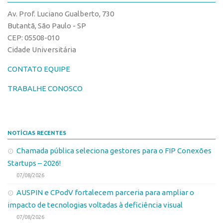
CPEs
Comunicação
Av. Prof. Luciano Gualberto, 730
CEPIDs
Eventos
Butantã, São Paulo - SP
INCTs
CEP: 05508-010
Agenda AUSPIN
Cidade Universitária
PRPI/USP
Fala Inovação
InovaUSP
CONTATO EQUIPE
Premiações
Comunicação
Edição 2017
TRABALHE CONOSCO
Eventos
Edição 2019
Agenda AUSPIN
Edição 2021
NOTÍCIAS RECENTES
Fala Inovação
Inovação em Números
Chamada pública seleciona gestores para o FIP Conexões
Premiações
AUSPIN
Startups – 2026!
Edição 2017
Destaques do Mês
07/08/2026
Edição 2019
Agência
AUSPIN e CPodV fortalecem parceria para ampliar o
Edição 2021
impacto de tecnologias voltadas à deficiência visual
Institucional
Inovação em Números
07/08/2026