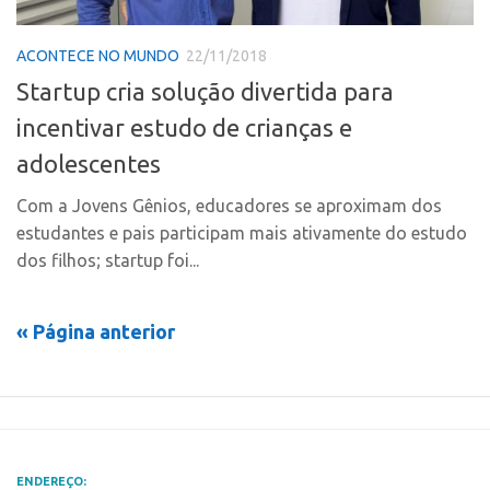
Polo Ribeirão Preto
Conexão USP
ACONTECE NO MUNDO
22/11/2018
Polo São Carlos
Conexão Inter-USP
Startup cria solução divertida para
Programas
Leis e Normas
incentivar estudo de crianças e
Bolsa 2025
Portal do Inventor
adolescentes
Startup USP
Inteligência Competitiva
Conexão USP
Com a Jovens Gênios, educadores se aproximam dos
Chamamento
estudantes e pais participam mais ativamente do estudo
Conexão Inter-USP
Pesquisa na USP
dos filhos; startup foi...
Leis e Normas
EMBRAPIIs
Portal do Inventor
CPEs
« Página anterior
Inteligência Competitiva
CEPIDs
Chamamento
INCTs
Pesquisa na USP
PRPI/USP
EMBRAPIIs
InovaUSP
ENDEREÇO: