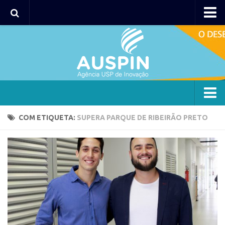
Agency
Agência
Institucional
Coordenação
Polos
Agency
COM ETIQUETA:
SUPERA PARQUE DE RIBEIRÃO PRETO
Polo Capital
Agência
Polo Lorena
Institucional
Polo Ribeirão Preto
Coordenação
Polo São Carlos
Polos
Programas
Polo Capital
Bolsa 2025
Polo Lorena
Startup USP