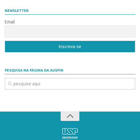
Coordenação
AUSPIN
NEWSLETTER
Polos
Destaques do Mês
Email
Polo Capital
Agência
Polo Lorena
Institucional
Polo Ribeirão Preto
Coordenação
Polo São Carlos
Polos
Programas
PESQUISA NA PÁGINA DA AUSPIN
Polo Capital
Bolsa Empreendedorismo
Polo Lorena
Bolsa Startup USP
Polo Ribeirão Preto
PGI-USP
Polo São Carlos
Conexão USP
Programas
Conexão Inter-USP
Bolsa Empreendedorismo
Leis e Normas
Bolsa Startup USP
Portal do Inventor