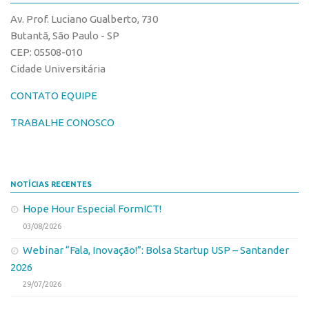
CPEs
Comunicação
Av. Prof. Luciano Gualberto, 730
CEPIDs
Eventos
Butantã, São Paulo - SP
INCTs
CEP: 05508-010
Agenda AUSPIN
Cidade Universitária
PRPI/USP
Fala Inovação
InovaUSP
CONTATO EQUIPE
Premiações
Comunicação
Edição 2017
TRABALHE CONOSCO
Eventos
Edição 2019
Agenda AUSPIN
Edição 2021
NOTÍCIAS RECENTES
Fala Inovação
Inovação em Números
Hope Hour Especial FormICT!
Premiações
AUSPIN
03/08/2026
Edição 2017
Destaques do Mês
Webinar “Fala, Inovação!”: Bolsa Startup USP – Santander
Edição 2019
Agência
2026
Edição 2021
29/07/2026
Institucional
Inovação em Números