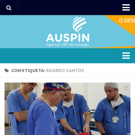
Agency
Agência
Institucional
Coordenação
Polos
Agency
COM ETIQUETA:
RICARDO SANTOS
Polo Capital
Agência
Polo Lorena
Institucional
Polo Ribeirão Preto
Coordenação
Polo São Carlos
Polos
Programas
Polo Capital
Bolsa 2025
Polo Lorena
Startup USP