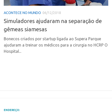
Polo Ribeirão Preto
Conexão USP
ACONTECE NO MUNDO
06/12/2018
Polo São Carlos
Conexão Inter-USP
Simuladores ajudaram na separação de
Programas
Leis e Normas
gêmeas siamesas
Bolsa 2025
Portal do Inventor
Startup USP
Bonecos criados por startup ligada ao Supera Parque
Inteligência Competitiva
ajudaram a treinar os médicos para a cirurgia no HCRP O
Conexão USP
Chamamento
Hospital...
Conexão Inter-USP
Pesquisa na USP
Leis e Normas
EMBRAPIIs
Portal do Inventor
CPEs
Inteligência Competitiva
CEPIDs
Chamamento
INCTs
Pesquisa na USP
PRPI/USP
EMBRAPIIs
InovaUSP
ENDEREÇO: