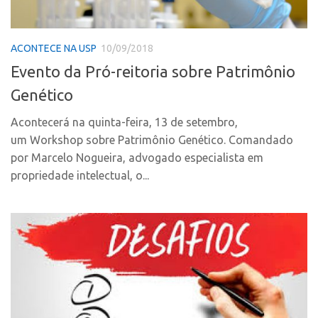
CPEs
Comunicação
CEPIDs
Eventos
ACONTECE NA USP
10/09/2018
INCTs
Agenda AUSPIN
Evento da Pró-reitoria sobre Patrimônio
PRPI/USP
Fala Inovação
Genético
InovaUSP
Premiações
Comunicação
Acontecerá na quinta-feira, 13 de setembro,
Edição 2017
um Workshop sobre Patrimônio Genético. Comandado
Eventos
Edição 2019
por Marcelo Nogueira, advogado especialista em
Agenda AUSPIN
Edição 2021
propriedade intelectual, o...
Fala Inovação
Inovação em Números
Premiações
AUSPIN
Edição 2017
Destaques do Mês
Edição 2019
Agência
Edição 2021
Institucional
Inovação em Números