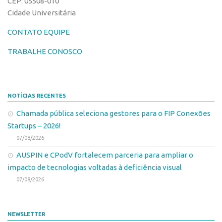
CEP: 05508-010
Marcas
Portal de Atendimento
Cidade Universitária
Softwares
Propriedade Intelectual
CONTATO EQUIPE
Cultivares
Formas de Proteção
Desenho Industrial
TRABALHE CONOSCO
Patentes
Buscar Anterioridade
Marcas
Como solicitar
NOTÍCIAS RECENTES
Softwares
Portal do Inventor
Chamada pública seleciona gestores para o FIP Conexões
Cultivares
VPI – Vocação para Inovação
Startups – 2026!
Desenho Industrial
Patrimônio Genético
07/08/2026
Buscar Anterioridade
Leis e Normas
AUSPIN e CPodV fortalecem parceria para ampliar o
Como solicitar
Propriedade Intelectual
impacto de tecnologias voltadas à deficiência visual
Portal do Inventor
07/08/2026
Formas de Proteção
VPI – Vocação para Inovação
Patentes
Patrimônio Genético
NEWSLETTER
Marcas