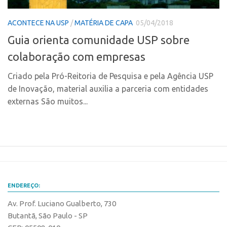
Fala Inovação
InovaUSP
Premiações
ACONTECE NA USP
/
MATÉRIA DE CAPA
05/04/2018
Comunicação
Edição 2025
Guia orienta comunidade USP sobre
Eventos
Edição 2021
colaboração com empresas
Agenda AUSPIN
Edição 2019
Criado pela Pró-Reitoria de Pesquisa e pela Agência USP
Fala Inovação
Edição 2017
de Inovação, material auxilia a parceria com entidades
Premiações
externas São muitos...
Inovação em Números
Edição 2025
Portal do Inventor
Edição 2021
Hub USP Inovação
Edição 2019
Portal de Atendimento
Edição 2017
Propriedade Intelectual
Inovação em Números
ENDEREÇO:
Formas de Proteção
Portal do Inventor
Av. Prof. Luciano Gualberto, 730
Patentes
Butantã, São Paulo - SP
Hub USP Inovação