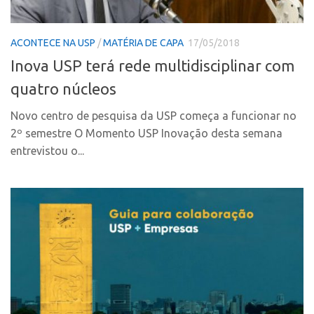
PGI-USP
Inteligência Competitiva
Conexão USP
Editais
ACONTECE NA USP
/
MATÉRIA DE CAPA
17/05/2018
Conexão Inter-USP
Pesquisa na USP
Inova USP terá rede multidisciplinar com
Leis e Normas
EMBRAPIIs
quatro núcleos
Portal do Inventor
CEPIDs
Novo centro de pesquisa da USP começa a funcionar no
Inteligência Competitiva
CEPIX
2º semestre O Momento USP Inovação desta semana
Editais
entrevistou o...
CPEs
Pesquisa na USP
INCTs
EMBRAPIIs
PRPI/USP
CEPIDs
InovaUSP
CEPIX
Comunicação
CPEs
Eventos
INCTs
Agenda AUSPIN
PRPI/USP