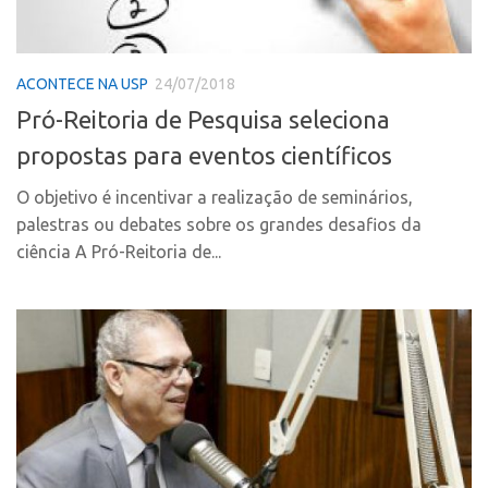
Coordenação
AUSPIN
Polos
Destaques do Mês
Polo Capital
ACONTECE NA USP
24/07/2018
Agência
Polo Lorena
Pró-Reitoria de Pesquisa seleciona
Institucional
Polo Ribeirão Preto
propostas para eventos científicos
Coordenação
Polo São Carlos
O objetivo é incentivar a realização de seminários,
Polos
Programas
palestras ou debates sobre os grandes desafios da
ciência A Pró-Reitoria de...
Polo Capital
Bolsa Empreendedorismo
Polo Lorena
Bolsa Startup USP
Polo Ribeirão Preto
PGI-USP
Polo São Carlos
Conexão USP
Programas
Conexão Inter-USP
Bolsa Empreendedorismo
Leis e Normas
Bolsa Startup USP
Portal do Inventor