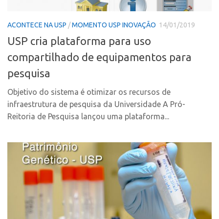
Polo Ribeirão Preto
Conexão USP
ACONTECE NA USP
/
MOMENTO USP INOVAÇÃO
14/01/2019
Polo São Carlos
Conexão Inter-USP
USP cria plataforma para uso
Programas
Leis e Normas
compartilhado de equipamentos para
Bolsa 2025
Portal do Inventor
pesquisa
Startup USP
Inteligência Competitiva
Conexão USP
Objetivo do sistema é otimizar os recursos de
Chamamento
infraestrutura de pesquisa da Universidade A Pró-
Conexão Inter-USP
Pesquisa na USP
Reitoria de Pesquisa lançou uma plataforma...
Leis e Normas
EMBRAPIIs
Portal do Inventor
CPEs
Inteligência Competitiva
CEPIDs
Chamamento
INCTs
Pesquisa na USP
PRPI/USP
EMBRAPIIs
InovaUSP