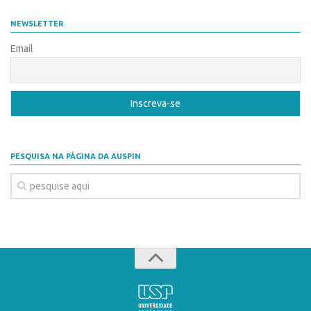
Coordenação
AUSPIN
NEWSLETTER
Polos
Destaques do Mês
Email
Polo Capital
Agência
Polo Lorena
Institucional
Polo Ribeirão Preto
Coordenação
Polo São Carlos
Polos
Programas
PESQUISA NA PÁGINA DA AUSPIN
Polo Capital
Bolsa Empreendedorismo
Polo Lorena
Bolsa Startup USP
Polo Ribeirão Preto
PGI-USP
Polo São Carlos
Conexão USP
Programas
Conexão Inter-USP
Bolsa Empreendedorismo
Leis e Normas
Bolsa Startup USP
Portal do Inventor