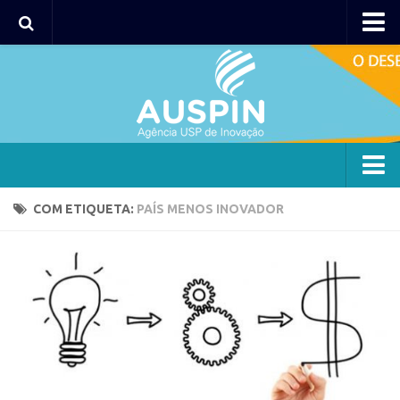
Agency
Agência
Institucional
Coordenação
Polos
Agency
COM ETIQUETA:
PAÍS MENOS INOVADOR
Polo Capital
Agência
Polo Lorena
Institucional
Polo Ribeirão Preto
Coordenação
Polo São Carlos
Polos
Programas
Polo Capital
Bolsa 2025
Polo Lorena
Startup USP