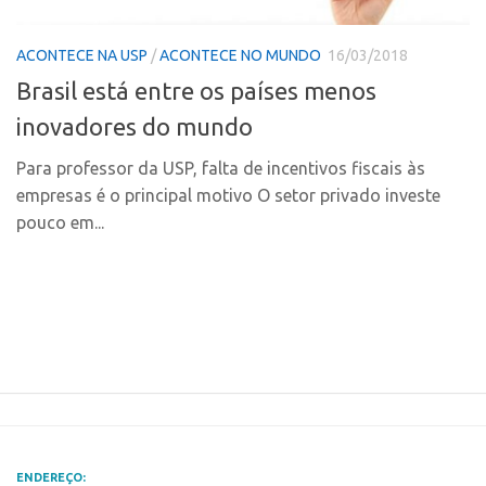
Polo Ribeirão Preto
Conexão USP
ACONTECE NA USP
/
ACONTECE NO MUNDO
16/03/2018
Polo São Carlos
Conexão Inter-USP
Brasil está entre os países menos
Programas
Leis e Normas
inovadores do mundo
Bolsa 2025
Portal do Inventor
Startup USP
Para professor da USP, falta de incentivos fiscais às
Inteligência Competitiva
empresas é o principal motivo O setor privado investe
Conexão USP
Chamamento
pouco em...
Conexão Inter-USP
Pesquisa na USP
Leis e Normas
EMBRAPIIs
Portal do Inventor
CPEs
Inteligência Competitiva
CEPIDs
Chamamento
INCTs
Pesquisa na USP
PRPI/USP
EMBRAPIIs
InovaUSP
ENDEREÇO: