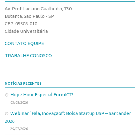
CPEs
Comunicação
Av. Prof. Luciano Gualberto, 730
CEPIDs
Eventos
Butantã, São Paulo - SP
INCTs
CEP: 05508-010
Agenda AUSPIN
Cidade Universitária
PRPI/USP
Fala Inovação
InovaUSP
CONTATO EQUIPE
Premiações
Comunicação
Edição 2017
TRABALHE CONOSCO
Eventos
Edição 2019
Agenda AUSPIN
Edição 2021
NOTÍCIAS RECENTES
Fala Inovação
Inovação em Números
Hope Hour Especial FormICT!
Premiações
AUSPIN
03/08/2026
Edição 2017
Destaques do Mês
Webinar “Fala, Inovação!”: Bolsa Startup USP – Santander
Edição 2019
Agência
2026
Edição 2021
29/07/2026
Institucional
Inovação em Números