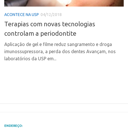
Polo Ribeirão Preto
Conexão USP
ACONTECE NA USP
04/12/2018
Polo São Carlos
Conexão Inter-USP
Terapias com novas tecnologias
Programas
Leis e Normas
controlam a periodontite
Bolsa 2025
Portal do Inventor
Startup USP
Aplicação de gel e filme reduz sangramento e droga
Inteligência Competitiva
imunossupressora, a perda dos dentes Avançam, nos
Conexão USP
Chamamento
laboratórios da USP em...
Conexão Inter-USP
Pesquisa na USP
Leis e Normas
EMBRAPIIs
Portal do Inventor
CPEs
Inteligência Competitiva
CEPIDs
Chamamento
INCTs
Pesquisa na USP
PRPI/USP
EMBRAPIIs
InovaUSP
ENDEREÇO: