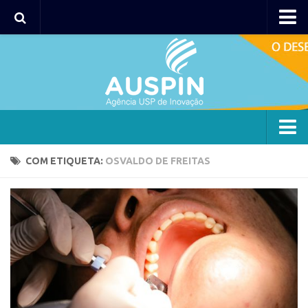
Agency
Agência
Institucional
Coordenação
Polos
Agency
COM ETIQUETA:
OSVALDO DE FREITAS
Polo Capital
Agência
Polo Lorena
Institucional
Polo Ribeirão Preto
Coordenação
Polo São Carlos
Polos
Programas
Polo Capital
Bolsa 2025
Polo Lorena
Startup USP