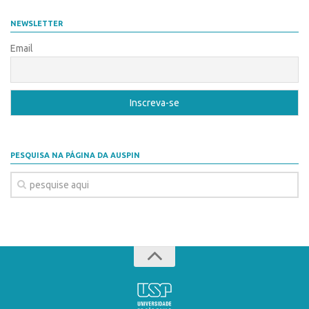
Coordenação
AUSPIN
NEWSLETTER
Polos
Destaques do Mês
Email
Polo Capital
Agência
Polo Lorena
Institucional
Polo Ribeirão Preto
Coordenação
Polo São Carlos
Polos
Programas
PESQUISA NA PÁGINA DA AUSPIN
Polo Capital
Bolsa Empreendedorismo
Polo Lorena
Bolsa Startup USP
Polo Ribeirão Preto
PGI-USP
Polo São Carlos
Conexão USP
Programas
Conexão Inter-USP
Bolsa Empreendedorismo
Leis e Normas
Bolsa Startup USP
Portal do Inventor