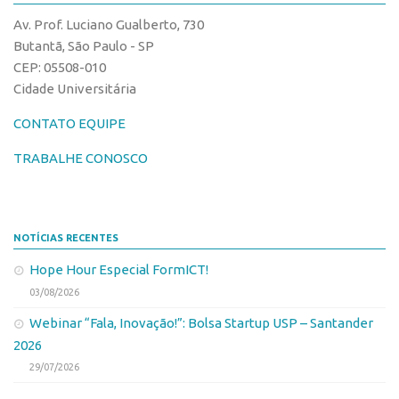
CPEs
Comunicação
Av. Prof. Luciano Gualberto, 730
CEPIDs
Eventos
Butantã, São Paulo - SP
INCTs
CEP: 05508-010
Agenda AUSPIN
Cidade Universitária
PRPI/USP
Fala Inovação
InovaUSP
CONTATO EQUIPE
Premiações
Comunicação
Edição 2017
TRABALHE CONOSCO
Eventos
Edição 2019
Agenda AUSPIN
Edição 2021
NOTÍCIAS RECENTES
Fala Inovação
Inovação em Números
Hope Hour Especial FormICT!
Premiações
AUSPIN
03/08/2026
Edição 2017
Destaques do Mês
Webinar “Fala, Inovação!”: Bolsa Startup USP – Santander
Edição 2019
Agência
2026
Edição 2021
29/07/2026
Institucional
Inovação em Números