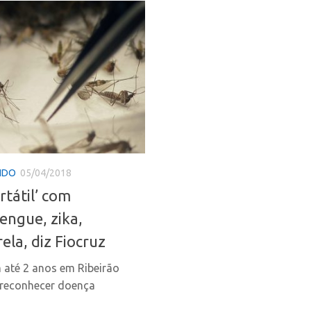
NDO
05/04/2018
rtátil’ com
engue, zika,
la, diz Fiocruz
 até 2 anos em Ribeirão
ai reconhecer doença