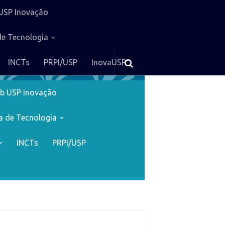
USP Inovação
de Tecnologia
INCTs
PRPI/USP
InovaUSP
b USP Inovação
a de Tecnologia
INCTs
PRPI/USP