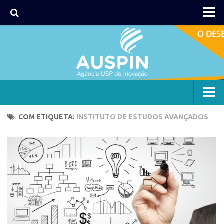
Agency
Agência
Institucional
Coordenação
Polos
Agency
COM ETIQUETA:
INSTITUTO DE ESTUDOS AVANÇADOS
Polo Capital
Agência
Polo Lorena
Institucional
Polo Ribeirão Preto
Coordenação
Polo São Carlos
Polos
Programas
Polo Capital
Bolsa 2025
Polo Lorena
Startup USP