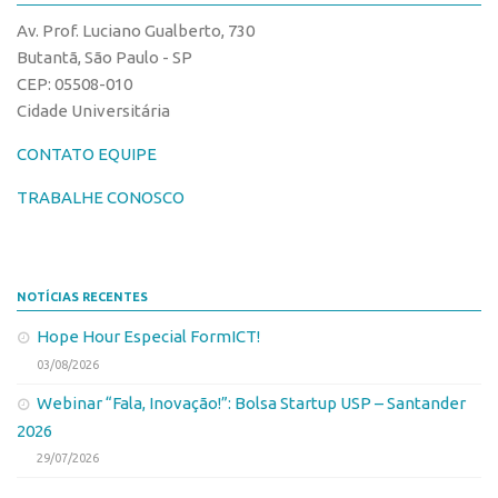
CPEs
Comunicação
Av. Prof. Luciano Gualberto, 730
CEPIDs
Eventos
Butantã, São Paulo - SP
INCTs
CEP: 05508-010
Agenda AUSPIN
Cidade Universitária
PRPI/USP
Fala Inovação
InovaUSP
CONTATO EQUIPE
Premiações
Comunicação
Edição 2017
TRABALHE CONOSCO
Eventos
Edição 2019
Agenda AUSPIN
Edição 2021
NOTÍCIAS RECENTES
Fala Inovação
Inovação em Números
Hope Hour Especial FormICT!
Premiações
AUSPIN
03/08/2026
Edição 2017
Destaques do Mês
Webinar “Fala, Inovação!”: Bolsa Startup USP – Santander
Edição 2019
Agência
2026
Edição 2021
29/07/2026
Institucional
Inovação em Números