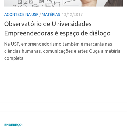
Polo Ribeirão Preto
Conexão USP
ACONTECE NA USP
/
MATÉRIAS
13/12/2017
Polo São Carlos
Conexão Inter-USP
Observatório de Universidades
Programas
Leis e Normas
Empreendedoras é espaço de diálogo
Bolsa 2025
Portal do Inventor
Startup USP
Na USP, empreendedorismo também é marcante nas
Inteligência Competitiva
ciências humanas, comunicações e artes Ouça a matéria
Conexão USP
Chamamento
completa
Conexão Inter-USP
Pesquisa na USP
Leis e Normas
EMBRAPIIs
Portal do Inventor
CPEs
Inteligência Competitiva
CEPIDs
Chamamento
INCTs
Pesquisa na USP
PRPI/USP
EMBRAPIIs
InovaUSP
ENDEREÇO: