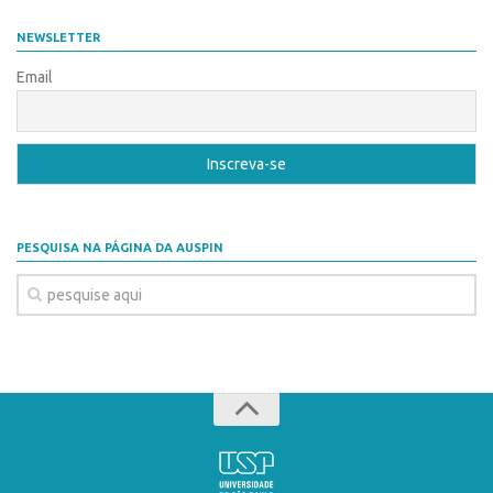
Coordenação
AUSPIN
NEWSLETTER
Polos
Destaques do Mês
Email
Polo Capital
Agência
Polo Lorena
Institucional
Polo Ribeirão Preto
Coordenação
Polo São Carlos
Polos
Programas
PESQUISA NA PÁGINA DA AUSPIN
Polo Capital
Bolsa Empreendedorismo
Polo Lorena
Bolsa Startup USP
Polo Ribeirão Preto
PGI-USP
Polo São Carlos
Conexão USP
Programas
Conexão Inter-USP
Bolsa Empreendedorismo
Leis e Normas
Bolsa Startup USP
Portal do Inventor