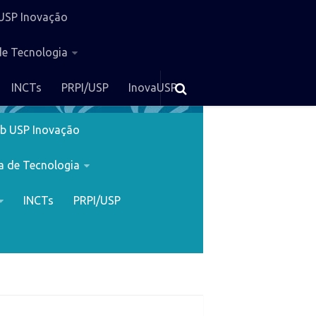
USP Inovação
de Tecnologia
INCTs
PRPI/USP
InovaUSP
b USP Inovação
a de Tecnologia
INCTs
PRPI/USP