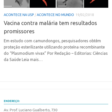
CPEs
Comunicação
CEPIDs
Eventos
ACONTECE NA USP
/
ACONTECE NO MUNDO
19/02/2018
INCTs
Agenda AUSPIN
Vacina contra malária tem resultados
PRPI/USP
Fala Inovação
promissores
InovaUSP
Premiações
Em estudo com camundongos, pesquisadores obtêm
Comunicação
Edição 2017
proteção esterilizante utilizando proteína recombinante
Eventos
Edição 2019
do “Plasmodium vivax” Por Redação – Editorias: Ciências
Agenda AUSPIN
da Saúde Leia mais…
Edição 2021
Fala Inovação
Inovação em Números
Premiações
AUSPIN
Edição 2017
Destaques do Mês
Edição 2019
Agência
Edição 2021
ENDEREÇO:
Institucional
Inovação em Números
Av. Prof. Luciano Gualberto, 730