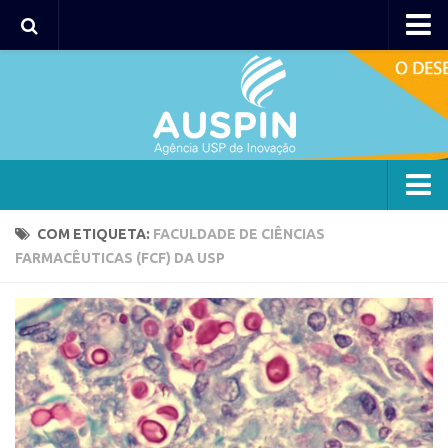
Agency
Agência
Institucional
Coordenação
Polos
Agency
COM ETIQUETA:
FACULDADE DE CIÊNCIAS
Polo Capital
FARMACÊUTICAS (FCF) DA USP
Agência
Polo Lorena
Institucional
Polo Ribeirão Preto
Coordenação
Polo São Carlos
Polos
Programas
Polo Capital
Bolsa 2025
Polo Lorena
Startup USP