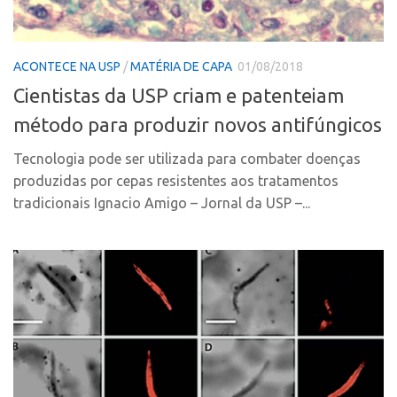
Polo Ribeirão Preto
Conexão USP
Polo São Carlos
Conexão Inter-USP
ACONTECE NA USP
/
MATÉRIA DE CAPA
01/08/2018
Programas
Leis e Normas
Cientistas da USP criam e patenteiam
Bolsa 2025
Portal do Inventor
método para produzir novos antifúngicos
Startup USP
Inteligência Competitiva
Tecnologia pode ser utilizada para combater doenças
Conexão USP
Chamamento
produzidas por cepas resistentes aos tratamentos
Conexão Inter-USP
Pesquisa na USP
tradicionais Ignacio Amigo – Jornal da USP –...
Leis e Normas
EMBRAPIIs
Portal do Inventor
CPEs
Inteligência Competitiva
CEPIDs
Chamamento
INCTs
Pesquisa na USP
PRPI/USP
EMBRAPIIs
InovaUSP