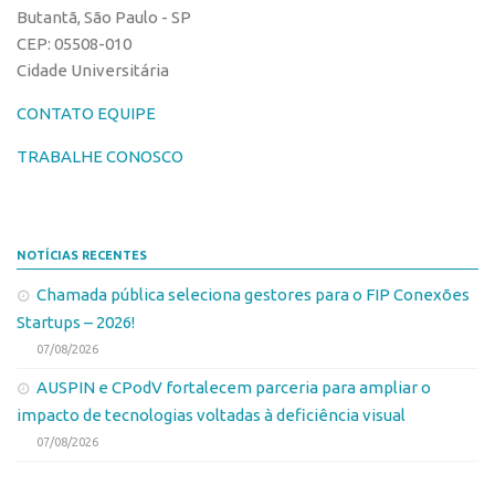
Coordenação
Butantã, São Paulo - SP
AUSPIN
Polos
CEP: 05508-010
Destaques do Mês
Cidade Universitária
Polo Capital
Agência
CONTATO EQUIPE
Polo Lorena
Institucional
Polo Ribeirão Preto
TRABALHE CONOSCO
Coordenação
Polo São Carlos
Polos
Programas
Polo Capital
NOTÍCIAS RECENTES
Bolsa Empreendedorismo
Polo Lorena
Chamada pública seleciona gestores para o FIP Conexões
Bolsa Startup USP
Startups – 2026!
Polo Ribeirão Preto
PGI-USP
07/08/2026
Polo São Carlos
Conexão USP
AUSPIN e CPodV fortalecem parceria para ampliar o
Programas
Conexão Inter-USP
impacto de tecnologias voltadas à deficiência visual
Bolsa Empreendedorismo
Leis e Normas
07/08/2026
Bolsa Startup USP
Portal do Inventor