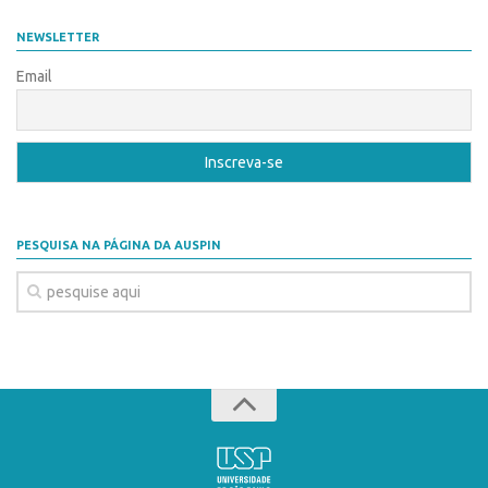
Coordenação
AUSPIN
NEWSLETTER
Polos
Destaques do Mês
Email
Polo Capital
Agência
Polo Lorena
Institucional
Polo Ribeirão Preto
Coordenação
Polo São Carlos
Polos
Programas
PESQUISA NA PÁGINA DA AUSPIN
Polo Capital
Bolsa Empreendedorismo
Polo Lorena
Bolsa Startup USP
Polo Ribeirão Preto
PGI-USP
Polo São Carlos
Conexão USP
Programas
Conexão Inter-USP
Bolsa Empreendedorismo
Leis e Normas
Bolsa Startup USP
Portal do Inventor