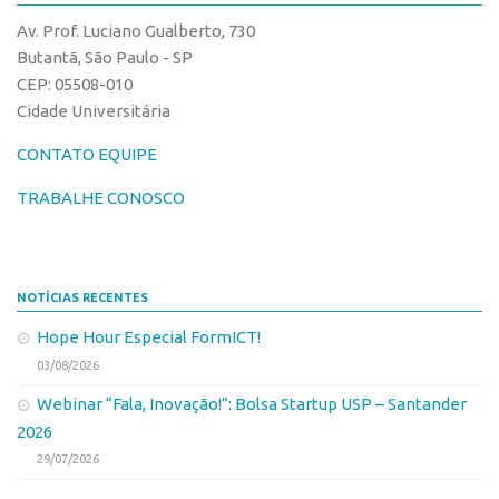
CPEs
Comunicação
Av. Prof. Luciano Gualberto, 730
CEPIDs
Eventos
Butantã, São Paulo - SP
INCTs
CEP: 05508-010
Agenda AUSPIN
Cidade Universitária
PRPI/USP
Fala Inovação
InovaUSP
CONTATO EQUIPE
Premiações
Comunicação
Edição 2017
TRABALHE CONOSCO
Eventos
Edição 2019
Agenda AUSPIN
Edição 2021
NOTÍCIAS RECENTES
Fala Inovação
Inovação em Números
Hope Hour Especial FormICT!
Premiações
AUSPIN
03/08/2026
Edição 2017
Destaques do Mês
Webinar “Fala, Inovação!”: Bolsa Startup USP – Santander
Edição 2019
Agência
2026
Edição 2021
29/07/2026
Institucional
Inovação em Números