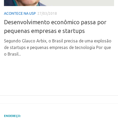
Polo Ribeirão Preto
Conexão USP
ACONTECE NA USP
27/03/2018
Polo São Carlos
Conexão Inter-USP
Desenvolvimento econômico passa por
Programas
Leis e Normas
pequenas empresas e startups
Bolsa 2025
Portal do Inventor
Startup USP
Segundo Glauco Arbix, o Brasil precisa de uma explosão
Inteligência Competitiva
de startups e pequenas empresas de tecnologia Por que
Conexão USP
Chamamento
o Brasil...
Conexão Inter-USP
Pesquisa na USP
Leis e Normas
EMBRAPIIs
Portal do Inventor
CPEs
Inteligência Competitiva
CEPIDs
Chamamento
INCTs
Pesquisa na USP
PRPI/USP
EMBRAPIIs
InovaUSP
ENDEREÇO: