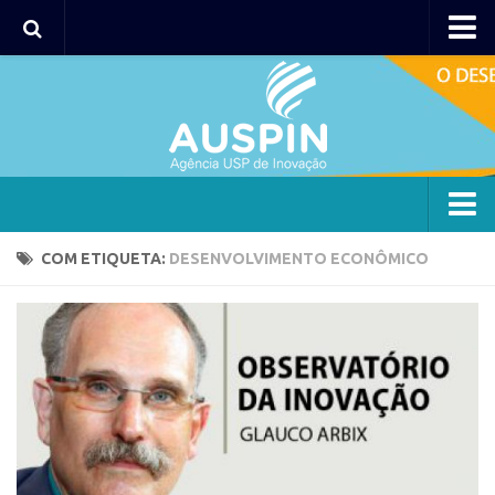
Agency
Agência
Institucional
Coordenação
Polos
Agency
COM ETIQUETA:
DESENVOLVIMENTO ECONÔMICO
Polo Capital
Agência
Polo Lorena
Institucional
Polo Ribeirão Preto
Coordenação
Polo São Carlos
Polos
Programas
Polo Capital
Bolsa 2025
Polo Lorena
Startup USP