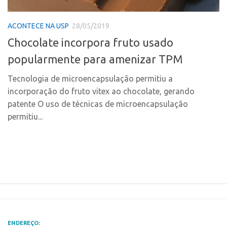
Polo Ribeirão Preto
Conexão USP
ACONTECE NA USP
28/05/2019
Polo São Carlos
Conexão Inter-USP
Chocolate incorpora fruto usado
Programas
Leis e Normas
popularmente para amenizar TPM
Bolsa 2025
Portal do Inventor
Startup USP
Tecnologia de microencapsulação permitiu a
Inteligência Competitiva
incorporação do fruto vitex ao chocolate, gerando
Conexão USP
Chamamento
patente O uso de técnicas de microencapsulação
Conexão Inter-USP
Pesquisa na USP
permitiu...
Leis e Normas
EMBRAPIIs
Portal do Inventor
CPEs
Inteligência Competitiva
CEPIDs
Chamamento
INCTs
Pesquisa na USP
PRPI/USP
EMBRAPIIs
InovaUSP
ENDEREÇO: