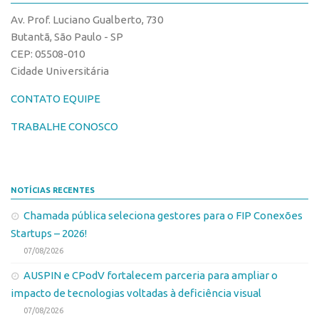
CPEs
Comunicação
Av. Prof. Luciano Gualberto, 730
CEPIDs
Eventos
Butantã, São Paulo - SP
INCTs
CEP: 05508-010
Agenda AUSPIN
Cidade Universitária
PRPI/USP
Fala Inovação
InovaUSP
CONTATO EQUIPE
Premiações
Comunicação
Edição 2017
TRABALHE CONOSCO
Eventos
Edição 2019
Agenda AUSPIN
Edição 2021
NOTÍCIAS RECENTES
Fala Inovação
Inovação em Números
Chamada pública seleciona gestores para o FIP Conexões
Premiações
AUSPIN
Startups – 2026!
Edição 2017
Destaques do Mês
07/08/2026
Edição 2019
Agência
AUSPIN e CPodV fortalecem parceria para ampliar o
Edição 2021
impacto de tecnologias voltadas à deficiência visual
Institucional
Inovação em Números
07/08/2026