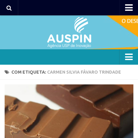
Agency
Agência
Institucional
Coordenação
Polos
Agency
COM ETIQUETA:
CARMEN SILVIA FÁVARO TRINDADE
Polo Capital
Agência
Polo Lorena
Institucional
Polo Ribeirão Preto
Coordenação
Polo São Carlos
Polos
Programas
Polo Capital
Bolsa 2025
Polo Lorena
Startup USP