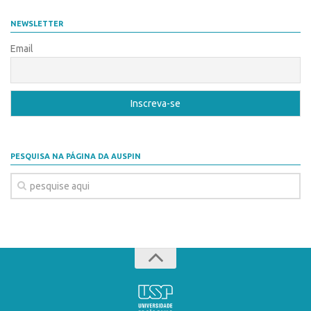
Coordenação
AUSPIN
NEWSLETTER
Polos
Destaques do Mês
Email
Polo Capital
Agência
Polo Lorena
Institucional
Polo Ribeirão Preto
Coordenação
Polo São Carlos
Polos
Programas
PESQUISA NA PÁGINA DA AUSPIN
Polo Capital
Bolsa Empreendedorismo
Polo Lorena
Bolsa Startup USP
Polo Ribeirão Preto
PGI-USP
Polo São Carlos
Conexão USP
Programas
Conexão Inter-USP
Bolsa Empreendedorismo
Leis e Normas
Bolsa Startup USP
Portal do Inventor