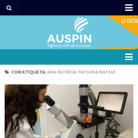
Agency
Agência
Institucional
Coordenação
Polos
Agency
COM ETIQUETA:
ANA PATRÍCIA YATSUDA NATSUI
Polo Capital
Agência
Polo Lorena
Institucional
Polo Ribeirão Preto
Coordenação
Polo São Carlos
Polos
Programas
Polo Capital
Bolsa 2025
Polo Lorena
Startup USP