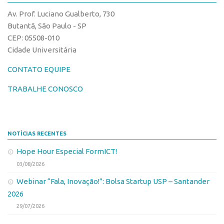
CPEs
Comunicação
Av. Prof. Luciano Gualberto, 730
CEPIDs
Eventos
Butantã, São Paulo - SP
INCTs
CEP: 05508-010
Agenda AUSPIN
Cidade Universitária
PRPI/USP
Fala Inovação
InovaUSP
CONTATO EQUIPE
Premiações
Comunicação
Edição 2017
TRABALHE CONOSCO
Eventos
Edição 2019
Agenda AUSPIN
Edição 2021
NOTÍCIAS RECENTES
Fala Inovação
Inovação em Números
Hope Hour Especial FormICT!
Premiações
AUSPIN
03/08/2026
Edição 2017
Destaques do Mês
Webinar “Fala, Inovação!”: Bolsa Startup USP – Santander
Edição 2019
Agência
2026
Edição 2021
29/07/2026
Institucional
Inovação em Números