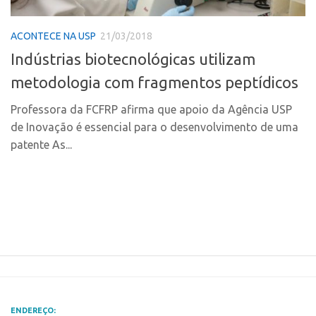
Polo Ribeirão Preto
Conexão USP
ACONTECE NA USP
21/03/2018
Polo São Carlos
Conexão Inter-USP
Indústrias biotecnológicas utilizam
Programas
Leis e Normas
metodologia com fragmentos peptídicos
Bolsa 2025
Portal do Inventor
Startup USP
Professora da FCFRP afirma que apoio da Agência USP
Inteligência Competitiva
de Inovação é essencial para o desenvolvimento de uma
Conexão USP
Chamamento
patente As...
Conexão Inter-USP
Pesquisa na USP
Leis e Normas
EMBRAPIIs
Portal do Inventor
CPEs
Inteligência Competitiva
CEPIDs
Chamamento
INCTs
Pesquisa na USP
PRPI/USP
EMBRAPIIs
InovaUSP
ENDEREÇO: