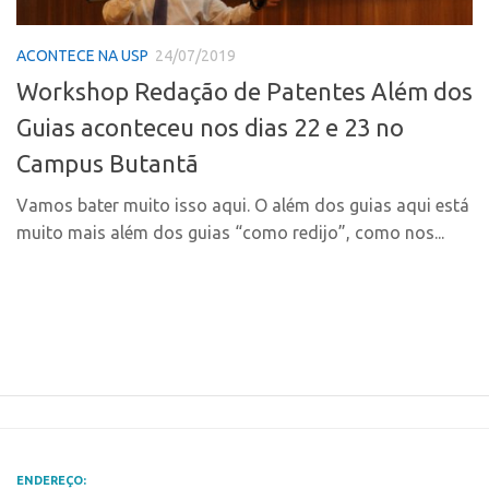
Polo Ribeirão Preto
Conexão USP
ACONTECE NA USP
24/07/2019
Polo São Carlos
Conexão Inter-USP
Workshop Redação de Patentes Além dos
Programas
Leis e Normas
Guias aconteceu nos dias 22 e 23 no
Bolsa 2025
Portal do Inventor
Campus Butantã
Startup USP
Inteligência Competitiva
Conexão USP
Vamos bater muito isso aqui. O além dos guias aqui está
Chamamento
muito mais além dos guias “como redijo”, como nos...
Conexão Inter-USP
Pesquisa na USP
Leis e Normas
EMBRAPIIs
Portal do Inventor
CPEs
Inteligência Competitiva
CEPIDs
Chamamento
INCTs
Pesquisa na USP
PRPI/USP
EMBRAPIIs
InovaUSP
ENDEREÇO: