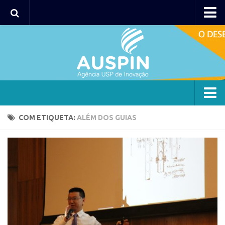
Agency
Agência
Institucional
Coordenação
Polos
Agency
COM ETIQUETA:
ALÉM DOS GUIAS
Polo Capital
Agência
Polo Lorena
Institucional
Polo Ribeirão Preto
Coordenação
Polo São Carlos
Polos
Programas
Polo Capital
Bolsa 2025
Polo Lorena
Startup USP