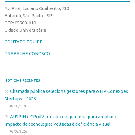
CPEs
Comunicação
Av. Prof. Luciano Gualberto, 730
CEPIDs
Eventos
Butantã, São Paulo - SP
INCTs
CEP: 05508-010
Agenda AUSPIN
Cidade Universitária
PRPI/USP
Fala Inovação
InovaUSP
CONTATO EQUIPE
Premiações
Comunicação
Edição 2017
TRABALHE CONOSCO
Eventos
Edição 2019
Agenda AUSPIN
Edição 2021
NOTÍCIAS RECENTES
Fala Inovação
Inovação em Números
Chamada pública seleciona gestores para o FIP Conexões
Premiações
AUSPIN
Startups – 2026!
Edição 2017
Destaques do Mês
07/08/2026
Edição 2019
Agência
AUSPIN e CPodV fortalecem parceria para ampliar o
Edição 2021
impacto de tecnologias voltadas à deficiência visual
Institucional
Inovação em Números
07/08/2026