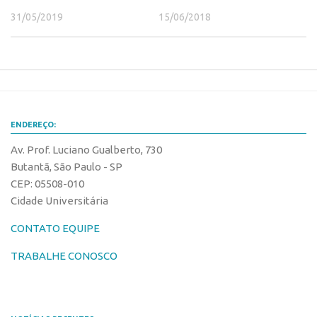
Banco de Patentes
31/05/2019
15/06/2018
Patentes em Destaque
Inteligência Competitiva
Showroom de Tecnologias
Empreendedorismo
ENDEREÇO:
Jornada Empreendedora
Av. Prof. Luciano Gualberto, 730
Bolsas
Butantã, São Paulo - SP
Bolsa Empreendedorismo
CEP: 05508-010
Cidade Universitária
Bolsa Startup USP
CONTATO EQUIPE
Prêmio USP de Empreendedorismo
Entidades
TRABALHE CONOSCO
Pesquisa
EMBRAPIIs