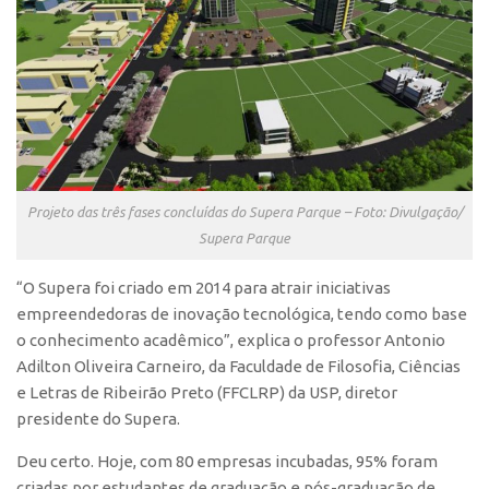
CEPIX
CPEs
INCTs
PRPI/USP
InovaUSP
Projeto das três fases concluídas do Supera Parque – Foto: Divulgação/
Comunicação
Supera Parque
Eventos
“O Supera foi criado em 2014 para atrair iniciativas
Agenda AUSPIN
empreendedoras de inovação tecnológica, tendo como base
Fala Inovação
o conhecimento acadêmico”, explica o professor Antonio
Premiações
Adilton Oliveira Carneiro, da Faculdade de Filosofia, Ciências
e Letras de Ribeirão Preto (FFCLRP) da USP, diretor
Edição 2025
presidente do Supera.
Edição 2021
Deu certo. Hoje, com 80 empresas incubadas, 95% foram
Edição 2019
criadas por estudantes de graduação e pós-graduação de