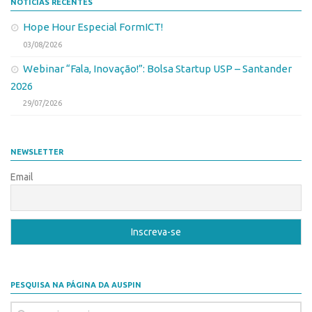
NOTÍCIAS RECENTES
CEPIDs
Hope Hour Especial FormICT!
CEPIX
03/08/2026
CPEs
Webinar “Fala, Inovação!”: Bolsa Startup USP – Santander
INCTs
2026
PRPI/USP
29/07/2026
InovaUSP
Eventos
NEWSLETTER
Bússola da Inovação
Email
Agenda AUSPIN
SGE
Fala Inovação (Webinar)
SciBiz
PESQUISA NA PÁGINA DA AUSPIN