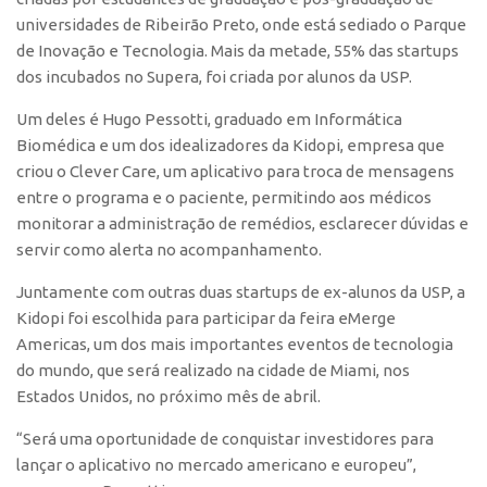
Edição 2017
universidades de Ribeirão Preto, onde está sediado o Parque
de Inovação e Tecnologia. Mais da metade, 55% das startups
Inovação em Números
dos incubados no Supera, foi criada por alunos da USP.
Propriedade Intelectual
Um deles é Hugo Pessotti, graduado em Informática
Formas de Proteção
Biomédica e um dos idealizadores da Kidopi, empresa que
Patentes
criou o Clever Care, um aplicativo para troca de mensagens
entre o programa e o paciente, permitindo aos médicos
Marcas
monitorar a administração de remédios, esclarecer dúvidas e
Softwares
servir como alerta no acompanhamento.
Cultivares
Juntamente com outras duas startups de ex-alunos da USP, a
Desenho Industrial
Kidopi foi escolhida para participar da feira
eMerge
Americas
, um dos mais importantes eventos de tecnologia
Buscar Anterioridade
do mundo, que será realizado na cidade de Miami, nos
Como solicitar
Estados Unidos, no próximo mês de abril.
Portal do Inventor
“Será uma oportunidade de conquistar investidores para
VPI – Vocação para Inovação
lançar o aplicativo no mercado americano e europeu”,