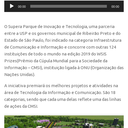
Audio
Polo São Carlos
00:00
00:00
Player
Programas
Bolsa Empreendedorismo
O Supera Parque de Inovação e Tecnologia, uma parceria
entre a USP e os governos municipal de Ribeirão Preto e do
Bolsa Startup USP
Estado de São Paulo, foi indicado na categoria Infraestrutura
PGI-USP
de Comunicação e Informação e concorre com outras 124
Conexão USP
instituições de todo o mundo na edição 2019 do
WSIS
Prizes
(Prêmio da Cúpula Mundial para a Sociedade da
Conexão Inter-USP
Informação – CMSI), instituição ligada à ONU (Organização das
Leis e Normas
Nações Unidas).
Portal do Inventor
A iniciativa premiará os melhores projetos e atividades na
Inteligência Competitiva
área de Tecnologia da Informação e Comunicação. São 18
categorias, sendo que cada uma delas reflete uma das linhas
Editais
de ações da CMSI.
Pesquisa na USP
EMBRAPIIs
CEPIDs