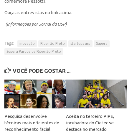
Patrimônio Genético
comemora Pessotti.
Leis e Normas
Ouça as entrevistas no link acima.
Transferência de Tecnologia
(Informações por Jornal da USP)
Editais de TT
PD&I
Tags:
inovação
Ribeirão Preto
startups usp
Supera
Convênios
Supera Parque de Ribeirão Preto
Chamamento
Parcerias PD&I
VOCÊ PODE GOSTAR ...
PIPE/FAPESP
SPRINT
Exceções
Programas
Pesquisa desenvolve
Aceita no terceiro PIPE,
Conexão USP
técnicas mais eficientes de
incubadora do Cietec se
Conexão Inter-USP
reconhecimento facial
destaca no mercado