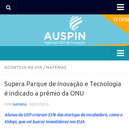
AUSPIN
Portal do Inventor
Hub USP Inovação
Portal de Atendimento
Agência
ACONTECE NA USP
/
MATÉRIAS
Institucional
Supera Parque de Inovação e Tecnologia
Coordenação
é indicado a prêmio da ONU
Polos
POR
NAYARA
· 30/01/2019
Polo Capital
Alunos da USP criaram 55% das startups da incubadora, como a
Polo Lorena
Kidopi, que vai buscar investidores nos EUA
Polo Ribeirão Preto