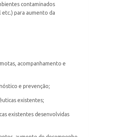
ambientes contaminados
l etc.) para aumento da
emotas,
acompanhamento e
gnóstico e prevenção;
uticas existentes;
cas existentes
desenvolvidas
pacientes, aumento de desempenho