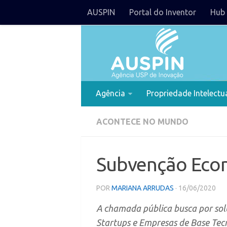
AUSPIN
Portal do Inventor
Hub 
Agência
Propriedade Intelectu
ACONTECE NO MUNDO
Subvenção Eco
POR
MARIANA ARRUDAS
· 16/06/2020
A chamada pública busca por sol
Startups e Empresas de Base Te