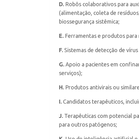
D.
Robôs colaborativos para auxí
(alimentação, coleta de resíduo
biossegurança sistêmica;
E.
Ferramentas e produtos para 
F.
Sistemas de detecção de vírus
G.
Apoio a pacientes em confinam
serviços);
H.
Produtos antivirais ou similar
I.
Candidatos terapêuticos, inclu
J.
Terapêuticas com potencial pa
para outros patógenos;
K.
Uso de inteligência artificia