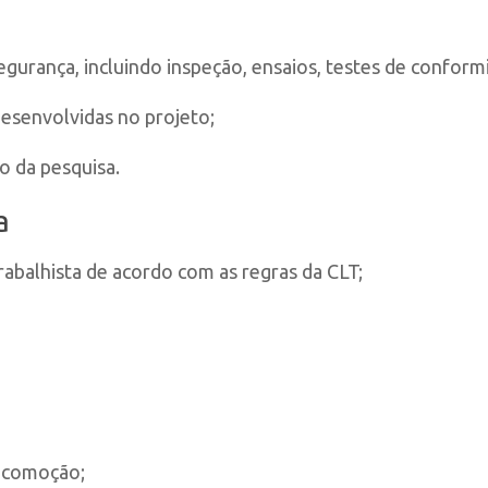
urança, incluindo inspeção, ensaios, testes de conformi
senvolvidas no projeto;
ão da pesquisa.
a
rabalhista de acordo com as regras da CLT;
ocomoção;