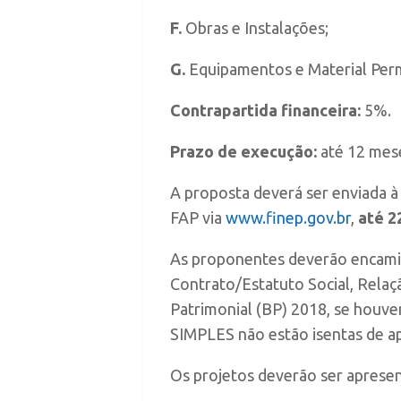
F.
Obras e Instalações;
G.
Equipamentos e Material Per
Contrapartida financeira:
5%.
Prazo de execução:
até 12 mes
A proposta deverá ser enviada 
FAP via
www.finep.gov.br
,
até 2
As proponentes deverão encamin
Contrato/Estatuto Social, Relaç
Patrimonial (BP) 2018, se houve
SIMPLES não estão isentas de ap
Os projetos deverão ser aprese