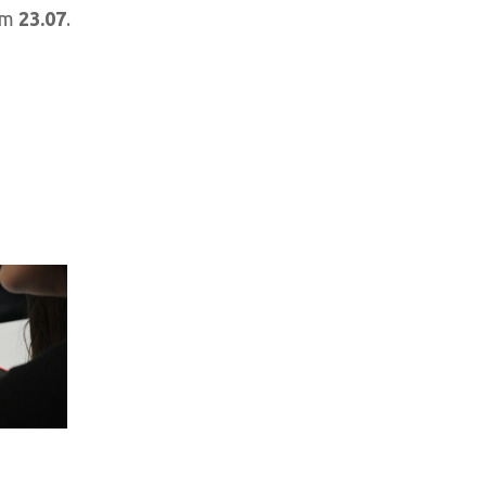
 em
23.07
.