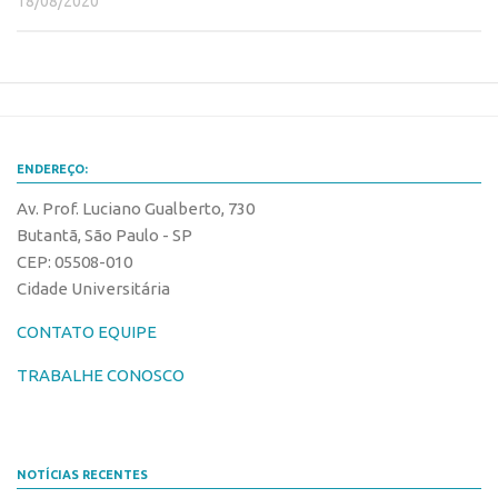
18/08/2020
Patrimônio Genético
Leis e Normas
Transferência de Tecnologia
Editais de TT
PD&I
ENDEREÇO:
Convênios
Av. Prof. Luciano Gualberto, 730
Chamamento
Butantã, São Paulo - SP
CEP: 05508-010
Parcerias PD&I
Cidade Universitária
PIPE/FAPESP
CONTATO EQUIPE
SPRINT
Exceções
TRABALHE CONOSCO
Programas
Conexão USP
NOTÍCIAS RECENTES
Conexão Inter-USP