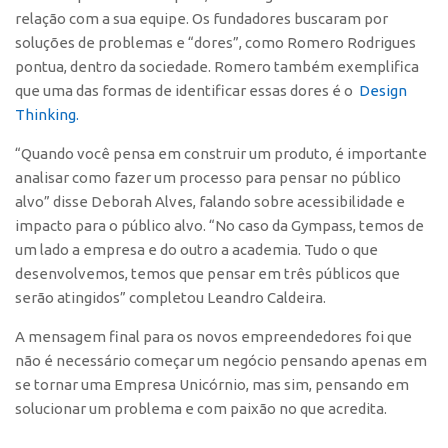
relação com a sua equipe. Os fundadores buscaram por
CEPIX
soluções de problemas e “dores”, como Romero Rodrigues
CPEs
pontua, dentro da sociedade. Romero também exemplifica
que uma das formas de identificar essas dores é o
Design
INCTs
Thinking.
PRPI/USP
“Quando você pensa em construir um produto, é importante
InovaUSP
analisar como fazer um processo para pensar no público
Comunicação
alvo” disse Deborah Alves, falando sobre acessibilidade e
impacto para o público alvo. “No caso da Gympass, temos de
Eventos
um lado a empresa e do outro a academia. Tudo o que
Agenda AUSPIN
desenvolvemos, temos que pensar em três públicos que
serão atingidos” completou Leandro Caldeira.
Fala Inovação
Premiações
A mensagem final para os novos empreendedores foi que
não é necessário começar um negócio pensando apenas em
Edição 2025
se tornar uma Empresa Unicórnio, mas sim, pensando em
Edição 2021
solucionar um problema e com paixão no que acredita.
Edição 2019