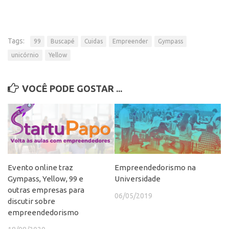
Edição 2017
Inovação em Números
Tags:
Propriedade Intelectual
99
Buscapé
Cuidas
Empreender
Gympass
unicórnio
Yellow
Formas de Proteção
Patentes
VOCÊ PODE GOSTAR ...
Marcas
Softwares
Cultivares
Desenho Industrial
Buscar Anterioridade
Evento online traz
Empreendedorismo na
Gympass, Yellow, 99 e
Universidade
Como solicitar
outras empresas para
06/05/2019
Portal do Inventor
discutir sobre
empreendedorismo
VPI – Vocação para Inovação