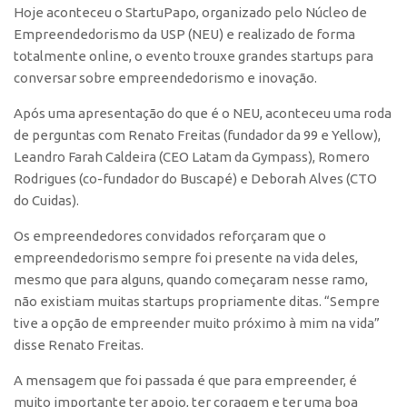
Hoje aconteceu o StartuPapo, organizado pelo Núcleo de
Polo São Carlos
Empreendedorismo da USP (NEU) e realizado de forma
Programas
totalmente online, o evento trouxe grandes startups para
Bolsa Empreendedorismo
conversar sobre empreendedorismo e inovação.
Bolsa Startup USP
Após uma apresentação do que é o NEU, aconteceu uma roda
de perguntas com Renato Freitas (fundador da 99 e Yellow),
PGI-USP
Leandro Farah Caldeira (CEO Latam da Gympass), Romero
Conexão USP
Rodrigues (co-fundador do Buscapé) e Deborah Alves (CTO
Conexão Inter-USP
do Cuidas).
Leis e Normas
Os empreendedores convidados reforçaram que o
Portal do Inventor
empreendedorismo sempre foi presente na vida deles,
mesmo que para alguns, quando começaram nesse ramo,
Inteligência Competitiva
não existiam muitas startups propriamente ditas. “Sempre
Editais
tive a opção de empreender muito próximo à mim na vida”
disse Renato Freitas.
Pesquisa na USP
EMBRAPIIs
A mensagem que foi passada é que para empreender, é
muito importante ter apoio, ter coragem e ter uma boa
CEPIDs