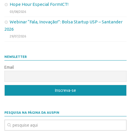
Hope Hour Especial FormICT!
Banco de Patentes
03/08/2026
Patentes em Destaque
Webinar “Fala, Inovação!”: Bolsa Startup USP – Santander
Inteligência Competitiva
2026
Showroom de Tecnologias
29/07/2026
Empreendedorismo
Jornada Empreendedora
NEWSLETTER
Bolsas
Email
Bolsa Empreendedorismo
Bolsa Startup USP
Prêmio USP de Empreendedorismo
Entidades
PESQUISA NA PÁGINA DA AUSPIN
Pesquisa
EMBRAPIIs