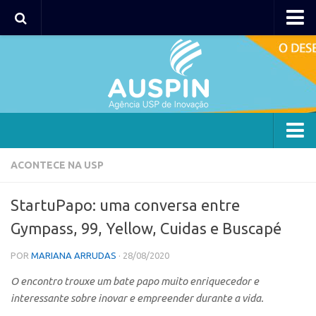
AUSPIN
Portal do Inventor
Hub USP Inovação
Portal de Atendimento
Agência
ACONTECE NA USP
Institucional
StartuPapo: uma conversa entre
Coordenação
Gympass, 99, Yellow, Cuidas e Buscapé
Polos
POR
MARIANA ARRUDAS
· 28/08/2020
Polo Capital
O encontro trouxe um bate papo muito enriquecedor e
Polo Lorena
interessante sobre inovar e empreender durante a vida.
Polo Ribeirão Preto