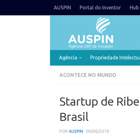
AUSPIN
Portal do Inventor
Hub 
Agência
Propriedade Intelectu
ACONTECE NO MUNDO
Startup de Ribe
Brasil
POR
AUSPIN
· 08/08/2018