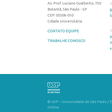
Av. Prof. Luciano Gualberto, 730
Butantã, São Paulo - SP
g
CEP: 05508-010
S
Cidade Universitária
CONTATO EQUIPE
p
TRABALHE CONOSCO
i
v
© USP – Universidade de São Paulo / 
Online