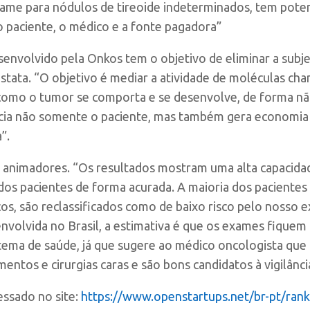
me para nódulos de tireoide indeterminados, tem potenc
o paciente, o médico e a fonte pagadora”
volvido pela Onkos tem o objetivo de eliminar a subjeti
stata. “O objetivo é mediar a atividade de moléculas c
como o tumor se comporta e se desenvolve, de forma nã
icia não somente o paciente, mas também gera economia
”.
 animadores. “Os resultados mostram uma alta capacidade
os pacientes de forma acurada. A maioria dos pacientes
ínicos, são reclassificados como de baixo risco pelo nos
envolvida no Brasil, a estimativa é que os exames fiquem
ema de saúde, já que sugere ao médico oncologista que o
ntos e cirurgias caras e são bons candidatos à vigilância 
essado no site:
https://www.openstartups.net/br-pt/rank