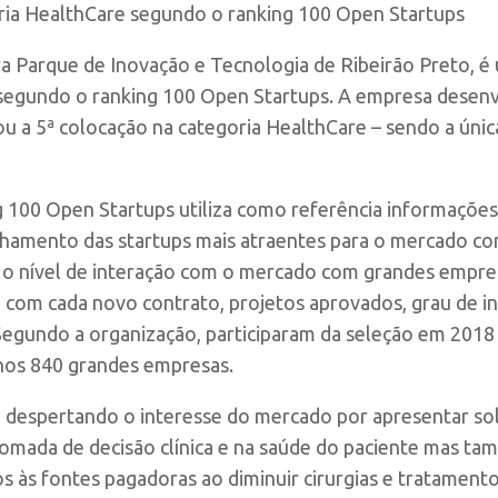
oria HealthCare segundo o ranking 100 Open Startups
ra Parque de Inovação e Tecnologia de Ribeirão Preto, 
 segundo o ranking 100 Open Startups. A empresa desenv
u a 5ª colocação na categoria HealthCare – sendo a única
g 100 Open Startups utiliza como referência informações
hamento das startups mais atraentes para o mercado cor
les o nível de interação com o mercado com grandes empre
om cada novo contrato, projetos aprovados, grau de ino
gundo a organização, participaram da seleção em 2018 ma
enos 840 grandes empresas.
tá despertando o interesse do mercado por apresentar s
omada de decisão clínica e na saúde do paciente mas tam
 às fontes pagadoras ao diminuir cirurgias e tratamento