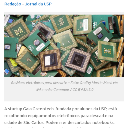
Redação
–
Jornal da USP
Polo São Carlos
Programas
Bolsa Empreendedorismo
Bolsa Startup USP
PGI-USP
Conexão USP
Conexão Inter-USP
Leis e Normas
Portal do Inventor
Resíduos eletrônicos para descarte – Foto: Ondřej Martin Mach via
Inteligência Competitiva
Wikimedia Commons / CC BY-SA 3.0
Editais
Pesquisa na USP
A startup Gaia Greentech, fundada por alunos da USP, está
recolhendo equipamentos eletrônicos para descarte na
EMBRAPIIs
cidade de São Carlos. Podem ser descartados notebooks,
CEPIDs