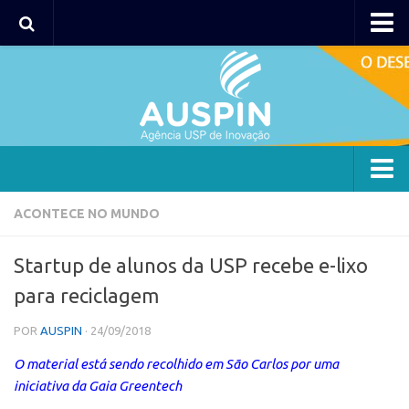
AUSPIN
Portal do Inventor
Hub USP Inovação
Portal de Atendimento
Agência
ACONTECE NO MUNDO
Institucional
Startup de alunos da USP recebe e-lixo
Coordenação
para reciclagem
Polos
POR
AUSPIN
· 24/09/2018
Polo Capital
O material está sendo recolhido em São Carlos por uma
Polo Lorena
iniciativa da Gaia Greentech
Polo Ribeirão Preto