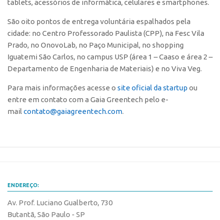
tablets, acessórios de informática, celulares e smartphones.
CEPIX
São oito pontos de entrega voluntária espalhados pela
CPEs
cidade: no Centro Professorado Paulista (CPP), na Fesc Vila
Prado, no OnovoLab, no Paço Municipal, no shopping
INCTs
Iguatemi São Carlos, no campus USP (área 1 – Caaso e área 2 –
PRPI/USP
Departamento de Engenharia de Materiais) e no Viva Veg.
InovaUSP
Para mais informações acesse o
site oficial da startup
ou
Comunicação
entre em contato com a Gaia Greentech pelo e-
mail
contato@gaiagreentech.com
.
Eventos
Agenda AUSPIN
Fala Inovação
Premiações
Edição 2025
ENDEREÇO:
Edição 2021
Av. Prof. Luciano Gualberto, 730
Edição 2019
Butantã, São Paulo - SP