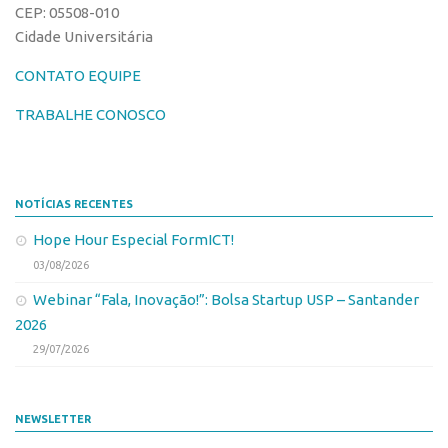
CEP: 05508-010
Edição 2017
Cidade Universitária
Inovação em Números
CONTATO EQUIPE
Propriedade Intelectual
TRABALHE CONOSCO
Formas de Proteção
Patentes
Marcas
NOTÍCIAS RECENTES
Softwares
Hope Hour Especial FormICT!
Cultivares
03/08/2026
Desenho Industrial
Webinar “Fala, Inovação!”: Bolsa Startup USP – Santander
Buscar Anterioridade
2026
Como solicitar
29/07/2026
Portal do Inventor
VPI – Vocação para Inovação
NEWSLETTER