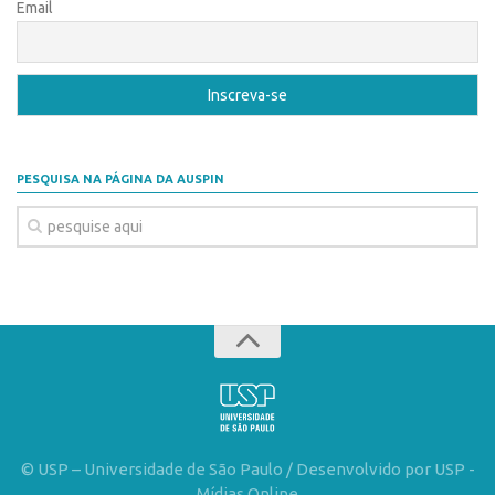
Patrimônio Genético
Email
Leis e Normas
Transferência de Tecnologia
Editais de TT
PD&I
PESQUISA NA PÁGINA DA AUSPIN
Convênios
Chamamento
Parcerias PD&I
PIPE/FAPESP
SPRINT
Exceções
Programas
Conexão USP
© USP – Universidade de São Paulo / Desenvolvido por USP -
Conexão Inter-USP
Mídias Online