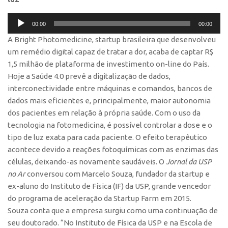
Polo São Carlos
Tocador
Programas
00:00
00:00
de
A
Bright Photomedicine
, startup brasileira que desenvolveu
Bolsa Empreendedorismo
áudio
um remédio digital capaz de tratar a dor, acaba de captar R$
Bolsa Startup USP
1,5 milhão de plataforma de investimento on-line do País.
Hoje a Saúde 4.0 prevê a digitalização de dados,
PGI-USP
interconectividade entre máquinas e comandos, bancos de
Conexão USP
dados mais eficientes e, principalmente, maior autonomia
Conexão Inter-USP
dos pacientes em relação à própria saúde. Com o uso da
tecnologia na fotomedicina, é possível controlar a dose e o
Leis e Normas
tipo de luz exata para cada paciente. O efeito terapêutico
Portal do Inventor
acontece devido a reações fotoquímicas com as enzimas das
Inteligência Competitiva
células, deixando-as novamente saudáveis. O
Jornal da USP
no Ar
conversou com Marcelo Souza, fundador da startup e
Editais
ex-aluno do Instituto de Física (IF) da USP, grande vencedor
Pesquisa na USP
do programa de aceleração da Startup Farm em 2015.
Souza conta que a empresa surgiu como uma continuação de
EMBRAPIIs
seu doutorado. “No Instituto de Física da USP e na Escola de
CEPIDs