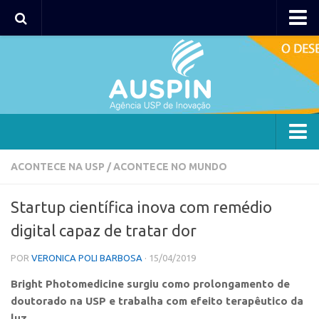
AUSPIN
Portal do Inventor
Hub USP Inovação
Portal de Atendimento
Agência
ACONTECE NA USP
/
ACONTECE NO MUNDO
Institucional
Startup científica inova com remédio
Coordenação
digital capaz de tratar dor
Polos
POR
VERONICA POLI BARBOSA
· 15/04/2019
Polo Capital
Bright Photomedicine surgiu como prolongamento de
Polo Lorena
doutorado na USP e trabalha com efeito terapêutico da
Polo Ribeirão Preto
luz