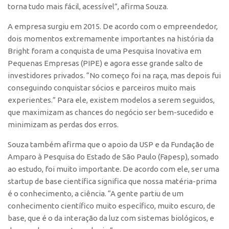
torna tudo mais fácil, acessível”, afirma Souza.
Edição 2017
Inovação em Números
A empresa surgiu em 2015. De acordo com o empreendedor,
dois momentos extremamente importantes na história da
Propriedade Intelectual
Bright foram a conquista de uma Pesquisa Inovativa em
Formas de Proteção
Pequenas Empresas (PIPE) e agora esse grande salto de
investidores privados. “No começo foi na raça, mas depois fui
Patentes
conseguindo conquistar sócios e parceiros muito mais
Marcas
experientes.” Para ele, existem modelos a serem seguidos,
que maximizam as chances do negócio ser bem-sucedido e
Softwares
minimizam as perdas dos erros.
Cultivares
Souza também afirma que o apoio da USP e da Fundação de
Desenho Industrial
Amparo à Pesquisa do Estado de São Paulo (Fapesp), somado
Buscar Anterioridade
ao estudo, foi muito importante. De acordo com ele, ser uma
Como solicitar
startup de base científica significa que nossa matéria-prima
é o conhecimento, a ciência. “A gente partiu de um
Portal do Inventor
conhecimento científico muito específico, muito escuro, de
VPI – Vocação para Inovação
base, que é o da interação da luz com sistemas biológicos, e