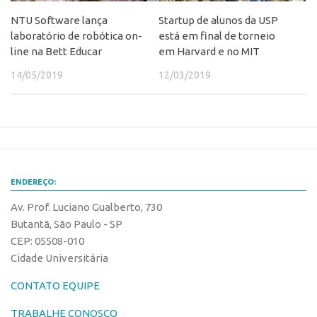
CEPIDs
NTU Software lança
Startup de alunos da USP
CEPIX
laboratório de robótica on-
está em final de torneio
line na Bett Educar
em Harvard e no MIT
CPEs
14/05/2019
12/03/2019
INCTs
PRPI/USP
InovaUSP
Eventos
Bússola da Inovação
ENDEREÇO:
Agenda AUSPIN
Av. Prof. Luciano Gualberto, 730
SGE
Butantã, São Paulo - SP
CEP: 05508-010
Fala Inovação (Webinar)
Cidade Universitária
SciBiz
CONTATO EQUIPE
TRABALHE CONOSCO