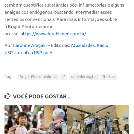
também quantifica substâncias pós-inflamatórias e alguns
Banco de Patentes
analgésicos endógenos, buscando intermediar esses
Patentes em Destaque
remédios convencionais. Para mais informações sobre
a
Bright Photomedicine
Inteligência Competitiva
,
acesse
https://www.brightmed.com.br/
.
Showroom de Tecnologias
Por
Caroline Aragaki
– Editorias:
Atualidades
,
Rádio
Empreendedorismo
USP
,
Jornal da USP no Ar
Jornada Empreendedora
Bolsas
Tags:
Bright Photomedicine
Bolsa Empreendedorismo
IF
remédio digital
Startup
Bolsa Startup USP
VOCÊ PODE GOSTAR ...
Prêmio USP de Empreendedorismo
Entidades
Pesquisa
EMBRAPIIs