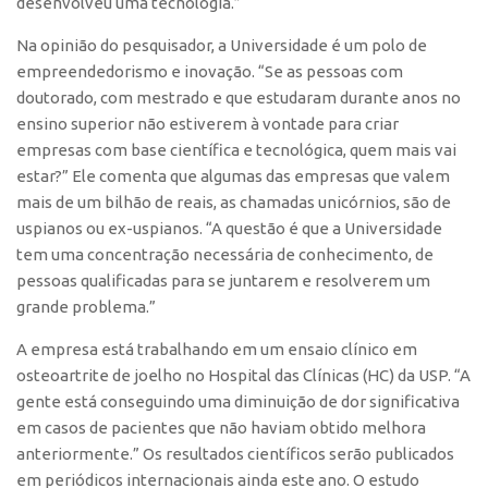
desenvolveu uma tecnologia.”
Patrimônio Genético
Leis e Normas
Na opinião do pesquisador, a Universidade é um polo de
empreendedorismo e inovação. “Se as pessoas com
Transferência de Tecnologia
doutorado, com mestrado e que estudaram durante anos no
Editais de TT
ensino superior não estiverem à vontade para criar
empresas com base científica e tecnológica, quem mais vai
PD&I
estar?” Ele comenta que algumas das empresas que valem
Convênios
mais de um bilhão de reais, as chamadas unicórnios, são de
Chamamento
uspianos ou ex-uspianos. “A questão é que a Universidade
tem uma concentração necessária de conhecimento, de
Parcerias PD&I
pessoas qualificadas para se juntarem e resolverem um
PIPE/FAPESP
grande problema.”
SPRINT
A empresa está trabalhando em um ensaio clínico em
Exceções
osteoartrite de joelho no Hospital das Clínicas (HC) da USP. “A
gente está conseguindo uma diminuição de dor significativa
Programas
em casos de pacientes que não haviam obtido melhora
Conexão USP
anteriormente.” Os resultados científicos serão publicados
Conexão Inter-USP
em periódicos internacionais ainda este ano. O estudo