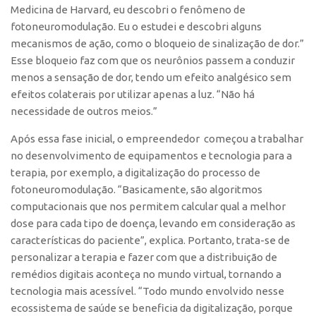
Medicina de Harvard, eu descobri o fenômeno de
CEPIX
fotoneuromodulação. Eu o estudei e descobri alguns
mecanismos de ação, como o bloqueio de sinalização de dor.”
CPEs
Esse bloqueio faz com que os neurônios passem a conduzir
INCTs
menos a sensação de dor, tendo um efeito analgésico sem
PRPI/USP
efeitos colaterais por utilizar apenas a luz. “Não há
necessidade de outros meios.”
InovaUSP
Após essa fase inicial, o empreendedor começou a trabalhar
Comunicação
no desenvolvimento de equipamentos e tecnologia para a
Eventos
terapia, por exemplo, a digitalização do processo de
Agenda AUSPIN
fotoneuromodulação. “Basicamente, são algoritmos
computacionais que nos permitem calcular qual a melhor
Fala Inovação
dose para cada tipo de doença, levando em consideração as
Premiações
características do paciente”, explica. Portanto, trata-se de
personalizar a terapia e fazer com que a distribuição de
Edição 2025
remédios digitais aconteça no mundo virtual, tornando a
Edição 2021
tecnologia mais acessível. “Todo mundo envolvido nesse
Edição 2019
ecossistema de saúde se beneficia da digitalização, porque