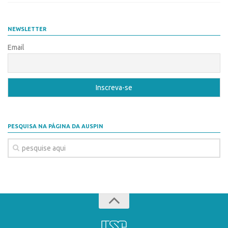
Patrimônio Genético
Leis e Normas
NEWSLETTER
Transferência de Tecnologia
Email
Editais de TT
PD&I
Convênios
Chamamento
Parcerias PD&I
PESQUISA NA PÁGINA DA AUSPIN
PIPE/FAPESP
SPRINT
Exceções
Programas
Conexão USP
Conexão Inter-USP