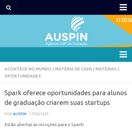
AUSPIN
Portal do Inventor
Hub USP Inovação
Portal de Atendimento
Agência
ACONTECE NO MUNDO
/
MATÉRIA DE CAPA
/
MATÉRIAS
/
OPORTUNIDADES
Institucional
Coordenação
Spark oferece oportunidades para alunos
Polos
de graduação criarem suas startups
Polo Capital
POR
AUSPIN
· 17/03/2025
Polo Lorena
Estão abertas as incrições para o Spark!
Polo Ribeirão Preto