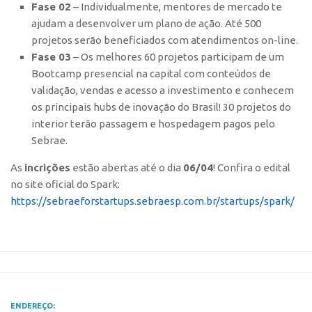
Fase 02
– Individualmente, mentores de mercado te
CEPIX
ajudam a desenvolver um plano de ação. Até 500
projetos serão beneficiados com atendimentos on-line.
CPEs
Fase 03
– Os melhores 60 projetos participam de um
INCTs
Bootcamp presencial na capital com conteúdos de
validação, vendas e acesso a investimento e conhecem
PRPI/USP
os principais hubs de inovação do Brasil! 30 projetos do
InovaUSP
interior terão passagem e hospedagem pagos pelo
Comunicação
Sebrae.
Eventos
As
incrições
estão abertas até o dia
06/04
! Confira o edital
no site oficial do Spark:
Agenda AUSPIN
https://sebraeforstartups.sebraesp.com.br/startups/spark/
Fala Inovação
Premiações
Edição 2025
Edição 2021
Edição 2019
ENDEREÇO: