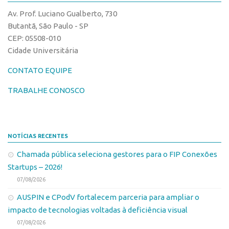
Edição 2017
Av. Prof. Luciano Gualberto, 730
Inovação em Números
Butantã, São Paulo - SP
CEP: 05508-010
Propriedade Intelectual
Cidade Universitária
Formas de Proteção
CONTATO EQUIPE
Patentes
TRABALHE CONOSCO
Marcas
Softwares
Cultivares
NOTÍCIAS RECENTES
Desenho Industrial
Chamada pública seleciona gestores para o FIP Conexões
Buscar Anterioridade
Startups – 2026!
Como solicitar
07/08/2026
Portal do Inventor
AUSPIN e CPodV fortalecem parceria para ampliar o
impacto de tecnologias voltadas à deficiência visual
VPI – Vocação para Inovação
07/08/2026