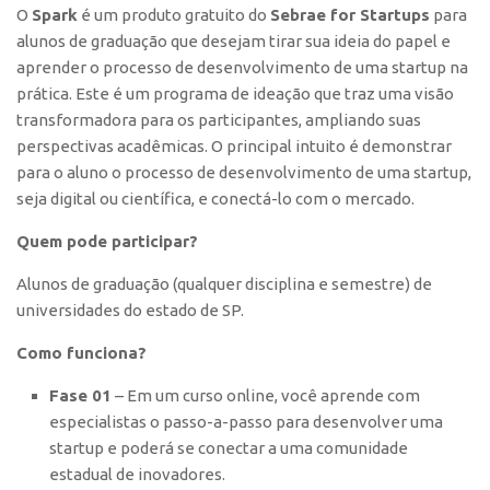
O
Spark
é um produto gratuito do
Sebrae for Startups
para
Polo São Carlos
alunos de graduação que desejam tirar sua ideia do papel e
Programas
aprender o processo de desenvolvimento de uma startup na
Bolsa Empreendedorismo
prática. Este é um programa de ideação que traz uma visão
transformadora para os participantes, ampliando suas
Bolsa Startup USP
perspectivas acadêmicas. O principal intuito é demonstrar
PGI-USP
para o aluno o processo de desenvolvimento de uma startup,
seja digital ou científica, e conectá-lo com o mercado.​
Conexão USP
Conexão Inter-USP
Quem pode participar?
Leis e Normas
Alunos de graduação (qualquer disciplina e semestre) de
Portal do Inventor
universidades do estado de SP.
Inteligência Competitiva
Como funciona?
Editais
Fase 01
– Em um curso online, você aprende com
Pesquisa na USP
especialistas o passo-a-passo para desenvolver uma
startup e poderá se conectar a uma comunidade
EMBRAPIIs
estadual de inovadores.
CEPIDs