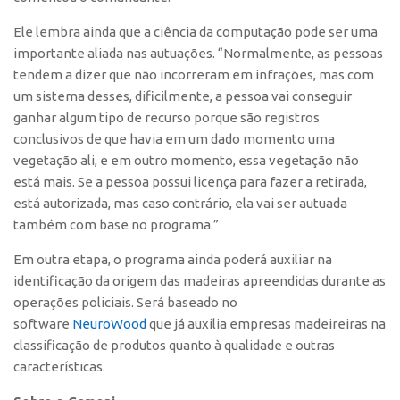
Patrimônio Genético
Leis e Normas
Ele lembra ainda que a ciência da computação pode ser uma
importante aliada nas autuações. “Normalmente, as pessoas
Transferência de Tecnologia
tendem a dizer que não incorreram em infrações, mas com
Editais de TT
um sistema desses, dificilmente, a pessoa vai conseguir
ganhar algum tipo de recurso porque são registros
PD&I
conclusivos de que havia em um dado momento uma
Convênios
vegetação ali, e em outro momento, essa vegetação não
está mais. Se a pessoa possui licença para fazer a retirada,
Chamamento
está autorizada, mas caso contrário, ela vai ser autuada
Parcerias PD&I
também com base no programa.”
PIPE/FAPESP
Em outra etapa, o programa ainda poderá auxiliar na
SPRINT
identificação da origem das madeiras apreendidas durante as
Exceções
operações policiais. Será baseado no
software
NeuroWood
que já auxilia empresas madeireiras na
Programas
classificação de produtos quanto à qualidade e outras
Conexão USP
características.
Conexão Inter-USP