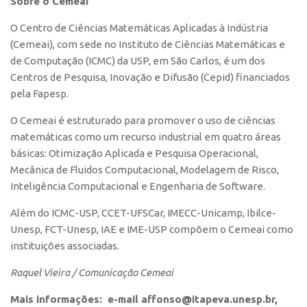
Sobre o Cemeai
Banco de Patentes
O Centro de Ciências Matemáticas Aplicadas à Indústria
Patentes em Destaque
(Cemeai), com sede no Instituto de Ciências Matemáticas e
Inteligência Competitiva
de Computação (ICMC) da USP, em São Carlos, é um dos
Centros de Pesquisa, Inovação e Difusão (Cepid) financiados
Showroom de Tecnologias
pela Fapesp.
Empreendedorismo
O Cemeai é estruturado para promover o uso de ciências
Jornada Empreendedora
matemáticas como um recurso industrial em quatro áreas
básicas: Otimização Aplicada e Pesquisa Operacional,
Bolsas
Mecânica de Fluidos Computacional, Modelagem de Risco,
Bolsa Empreendedorismo
Inteligência Computacional e Engenharia de Software.
Bolsa Startup USP
Além do ICMC-USP, CCET-UFSCar, IMECC-Unicamp, Ibilce-
Prêmio USP de Empreendedorismo
Unesp, FCT-Unesp, IAE e IME-USP compõem o Cemeai como
Entidades
instituições associadas.
Pesquisa
Raquel Vieira / Comunicação Cemeai
EMBRAPIIs
Mais informações: e-mail affonso@itapeva.unesp.br,