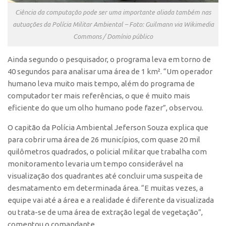
Edição 2017
Ciência da computação pode ser uma importante aliada também nas
Inovação em Números
autuações da Polícia Militar Ambiental – Foto: Guilmann via Wikimedia
Commons / Domínio público
Propriedade Intelectual
Ainda segundo o pesquisador, o programa leva em torno de
Formas de Proteção
40 segundos para analisar uma área de 1 km². “Um operador
Patentes
humano leva muito mais tempo, além do programa de
Marcas
computador ter mais referências, o que é muito mais
eficiente do que um olho humano pode fazer”, observou.
Softwares
Cultivares
O capitão da Polícia Ambiental Jeferson Souza explica que
para cobrir uma área de 26 municípios, com quase 20 mil
Desenho Industrial
quilômetros quadrados, o policial militar que trabalha com
Buscar Anterioridade
monitoramento levaria um tempo considerável na
visualização dos quadrantes até concluir uma suspeita de
Como solicitar
desmatamento em determinada área. “E muitas vezes, a
Portal do Inventor
equipe vai até a área e a realidade é diferente da visualizada
VPI – Vocação para Inovação
ou trata-se de uma área de extração legal de vegetação”,
comentou o comandante.