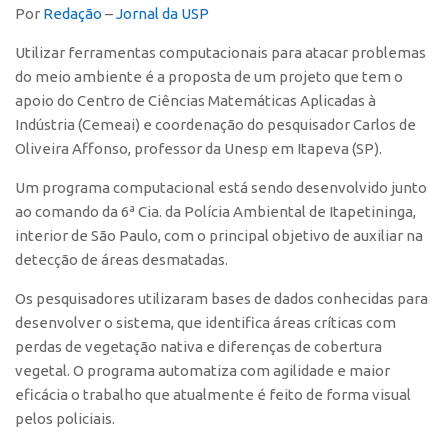
Por
Redação
–
Jornal da USP
Polo São Carlos
Programas
Utilizar ferramentas computacionais para atacar problemas
do meio ambiente é a proposta de um projeto que tem o
Bolsa Empreendedorismo
apoio do Centro de Ciências Matemáticas Aplicadas à
Bolsa Startup USP
Indústria (Cemeai) e coordenação do pesquisador Carlos de
Oliveira Affonso, professor da Unesp em Itapeva (SP).
PGI-USP
Conexão USP
Um programa computacional está sendo desenvolvido junto
ao comando da 6ª Cia. da Polícia Ambiental de Itapetininga,
Conexão Inter-USP
interior de São Paulo, com o principal objetivo de auxiliar na
Leis e Normas
detecção de áreas desmatadas.
Portal do Inventor
Os pesquisadores utilizaram bases de dados conhecidas para
Inteligência Competitiva
desenvolver o sistema, que identifica áreas críticas com
perdas de vegetação nativa e diferenças de cobertura
Editais
vegetal. O programa automatiza com agilidade e maior
Pesquisa na USP
eficácia o trabalho que atualmente é feito de forma visual
EMBRAPIIs
pelos policiais.
CEPIDs