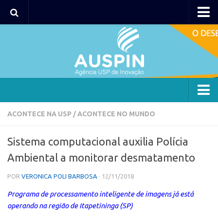
AUSPIN
Portal do Inventor
Hub USP Inovação
Portal de Atendimento
Agência
ACONTECE NA USP
/
ACONTECE NO MUNDO
Institucional
Sistema computacional auxilia Polícia
Coordenação
Ambiental a monitorar desmatamento
Polos
POR
VERONICA POLI BARBOSA
· 12/11/2018
Polo Capital
Programa de processamento inteligente de imagens já está
Polo Lorena
operando na região de Itapetininga (SP)
Polo Ribeirão Preto