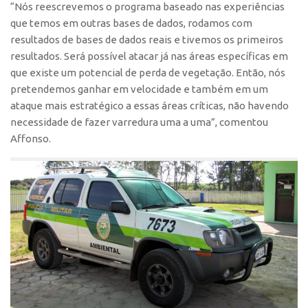
“Nós reescrevemos o programa baseado nas experiências
CEPIX
que temos em outras bases de dados, rodamos com
resultados de bases de dados reais e tivemos os primeiros
CPEs
resultados. Será possível atacar já nas áreas específicas em
INCTs
que existe um potencial de perda de vegetação. Então, nós
pretendemos ganhar em velocidade e também em um
PRPI/USP
ataque mais estratégico a essas áreas críticas, não havendo
InovaUSP
necessidade de fazer varredura uma a uma”, comentou
Comunicação
Affonso.
Eventos
Agenda AUSPIN
Fala Inovação
Premiações
Edição 2025
Edição 2021
Edição 2019