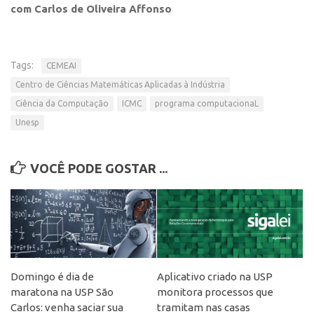
CEPIDs
com Carlos de Oliveira Affonso
CEPIX
CPEs
Tags:
CEMEAI
INCTs
Centro de Ciências Matemáticas Aplicadas à Indústria
PRPI/USP
Ciência da Computação
ICMC
programa computacionaL
Unesp
InovaUSP
Eventos
VOCÊ PODE GOSTAR ...
Bússola da Inovação
Agenda AUSPIN
SGE
Fala Inovação (Webinar)
SciBiz
Domingo é dia de
Aplicativo criado na USP
maratona na USP São
monitora processos que
Carlos: venha saciar sua
tramitam nas casas