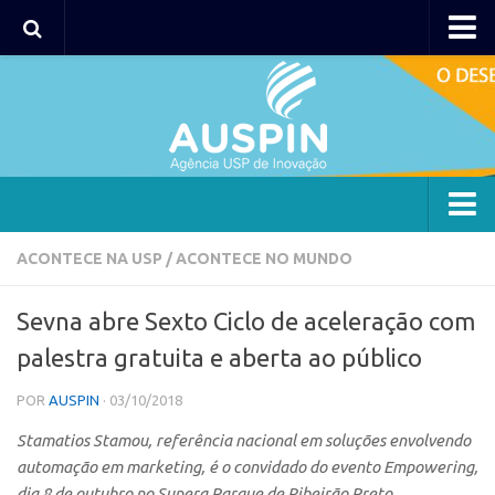
AUSPIN
Portal do Inventor
Hub USP Inovação
Portal de Atendimento
Agência
ACONTECE NA USP
/
ACONTECE NO MUNDO
Institucional
Sevna abre Sexto Ciclo de aceleração com
Coordenação
palestra gratuita e aberta ao público
Polos
POR
AUSPIN
· 03/10/2018
Polo Capital
Stamatios Stamou, referência nacional em soluções envolvendo
Polo Lorena
automação em marketing, é o convidado do evento Empowering,
Polo Ribeirão Preto
dia 8 de outubro no Supera Parque de Ribeirão Preto