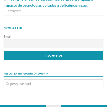
impacto de tecnologias voltadas à deficiência visual
Banco de Patentes
07/08/2026
Patentes em Destaque
Inteligência Competitiva
NEWSLETTER
Showroom de Tecnologias
Email
Empreendedorismo
Jornada Empreendedora
Bolsas
Bolsa Empreendedorismo
Bolsa Startup USP
PESQUISA NA PÁGINA DA AUSPIN
Prêmio USP de Empreendedorismo
Entidades
Pesquisa
EMBRAPIIs