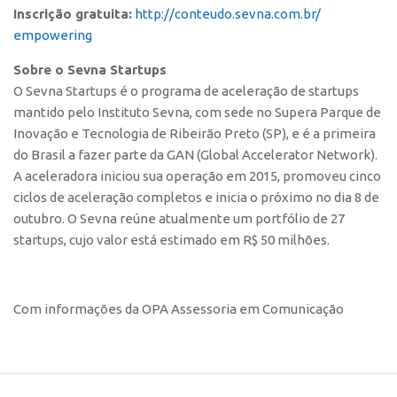
Inscrição gratuita:
http://conteudo.sevna.com.br/
Edição 2017
empowering
Inovação em Números
Sobre o Sevna Startups
Propriedade Intelectual
O Sevna Startups é o programa de aceleração de startups
Formas de Proteção
mantido pelo Instituto Sevna, com sede no Supera Parque de
Inovação e Tecnologia de Ribeirão Preto (SP), e é a primeira
Patentes
do Brasil a fazer parte da GAN (Global Accelerator Network).
Marcas
A aceleradora iniciou sua operação em 2015, promoveu cinco
Softwares
ciclos de aceleração completos e inicia o próximo no dia 8 de
outubro. O Sevna reúne atualmente um portfólio de 27
Cultivares
startups, cujo valor está estimado em R$ 50 milhões.
Desenho Industrial
Buscar Anterioridade
Com informações da OPA Assessoria em Comunicação
Como solicitar
Portal do Inventor
VPI – Vocação para Inovação