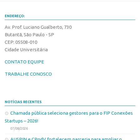
Patrimônio Genético
Leis e Normas
ENDEREÇO:
Transferência de Tecnologia
Av. Prof. Luciano Gualberto, 730
Editais de TT
Butantã, São Paulo - SP
CEP: 05508-010
PD&I
Cidade Universitária
Convênios
CONTATO EQUIPE
Chamamento
TRABALHE CONOSCO
Parcerias PD&I
PIPE/FAPESP
SPRINT
NOTÍCIAS RECENTES
Exceções
Chamada pública seleciona gestores para o FIP Conexões
Programas
Startups – 2026!
Conexão USP
07/08/2026
Conexão Inter-USP
AUSPIN e CPodV fortalecem parceria para ampliar o