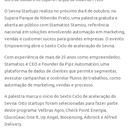
Polo São Carlos
O Sevna Startups realiza no próximo dia 8 de outubro, no
Programas
Supera Parque de Ribeirão Preto, uma palestra gratuita e
Bolsa Empreendedorismo
aberta ao público com Stamatios Stamou, referência
nacional em soluções envolvendo automação em marketing,
Bolsa Startup USP
vendas e customer sucess para grandes empresas. O evento
PGI-USP
Empowering abre o Sexto Ciclo de aceleração do Sevna.
Conexão USP
Com experiência de mais de 25 anos como empreendedor,
Conexão Inter-USP
Stamatios é CEO e Founder da Pipz Automation, uma
plataforma de dados de clientes que permite segmentar,
Leis e Normas
executar campanhas e controlar fluxos de trabalhos, como
Portal do Inventor
automação de marketing, vendas e processo.
Inteligência Competitiva
A palestra marca o início do Sexto Ciclo de aceleração do
Editais
Sevna. Oito startups foram selecionadas para fazer parte
deste programa: Velbrax Agro, Check Point Energia,
Pesquisa na USP
GlucoGear, One It, Up Angel, Biosensing, Adsrock e Alfred
EMBRAPIIs
Delivery.
CEPIDs